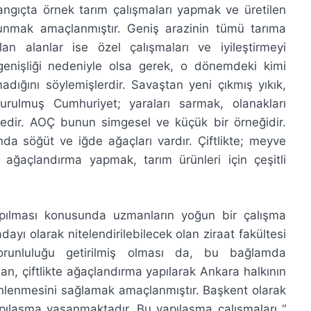
aşlangıçta örnek tarım çalışmaları yapmak ve üretilen
sunmak amaçlanmıştır. Geniş arazinin tümü tarıma
lan alanlar ise özel çalışmaları ve iyileştirmeyi
 genişliği nedeniyle olsa gerek, o dönemdeki kimi
madığını söylemişlerdir. Savaştan yeni çıkmış yıkık,
urulmuş Cumhuriyet; yaraları sarmak, olanakları
ktedir. AOÇ bunun simgesel ve küçük bir örneğidir.
ında söğüt ve iğde ağaçları vardır. Çiftlikte; meyve
ağaçlandırma yapmak, tarım ürünleri için çeşitli
ım yapılması konusunda uzmanların yoğun bir çalışma
ayı olarak nitelendirilebilecek olan ziraat fakültesi
 zorunluluğu getirilmiş olması da, bu bağlamda
dan, çiftlikte ağaçlandırma yapılarak Ankara halkının
dinlenmesini sağlamak amaçlanmıştır. Başkent olarak
yapılaşma yaşanmaktadır. Bu yapılaşma çalışmaları “