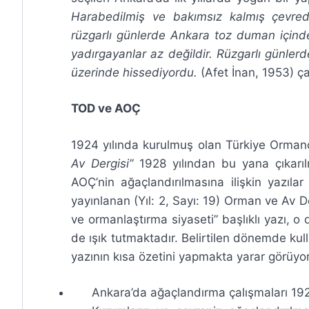
Harabedilmiş ve bakımsız kalmış çevre
rüzgarlı günlerde Ankara toz duman içinde
yadırgayanlar az değildir. Rüzgarlı günlerd
üzerinde hissediyordu.
(Afet İnan, 1953) ça
TOD ve AOÇ
1924 yılında kurulmuş olan Türkiye Ormancı
Av Dergisi”
1928 yılından bu yana çıkarıl
AOÇ’nin ağaçlandırılmasına ilişkin yazılar
yayınlanan (Yıl: 2, Sayı: 19) Orman ve Av De
ve ormanlaştırma siyaseti” başlıklı yazı,
de ışık tutmaktadır. Belirtilen dönemde kul
yazının kısa özetini yapmakta yarar görüyo
Ankara’da ağaçlandırma çalışmaları 192