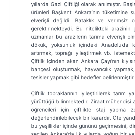
yıllarda Gazi Çiftliği olarak anılmıştır. B
ürünleri Başkent Ankara’nın tüketimine 
elverişli değildi. Bataklık ve verimsiz o
gerektirmekteydi. Bu nitelikteki arazinin
uzmanlar bu arazilerin tarıma elverişli ol
dökük, yoksunluk içindeki Anadolu’da k
artırmak, toprağı iyileştirmek vb. isteme
Çiftlik içinden akan Ankara Çayı’nın kıyıs
bahçesi oluşturmak, hayvancılık yapmak, 
tesisler yapmak gibi hedefler belirlenmiştir.
Çiftlik topraklarının iyileştirilerek tar
yürüttüğü bilinmektedir. Ziraat mühendisi ad
öğrencileri için çiftlikte staj yapma
değerlendirilebilecek bir karardır. Öte yan
bu yeşillikler içinde gününü geçirmesini, 
seçilen Ankara’da ilk yıllarda yoğun bir 