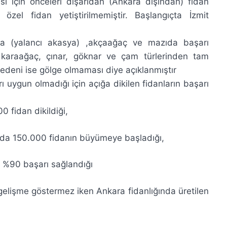
sı için önceleri dışarıdan (Ankara dışından) fidan
özel fidan yetiştirilmemiştir. Başlangıçta İzmit
asya (yalancı akasya) ,akçaağaç ve mazıda başarı
, karaağaç, çınar, göknar ve çam türlerinden tam
nedeni ise gölge olmaması diye açıklanmıştır
ı uygun olmadığı için açığa dikilen fidanların başarı
fidan dikildiği,
da 150.000 fidanın büyümeye başladığı,
 %90 başarı sağlandığı
gelişme göstermez iken Ankara fidanlığında üretilen