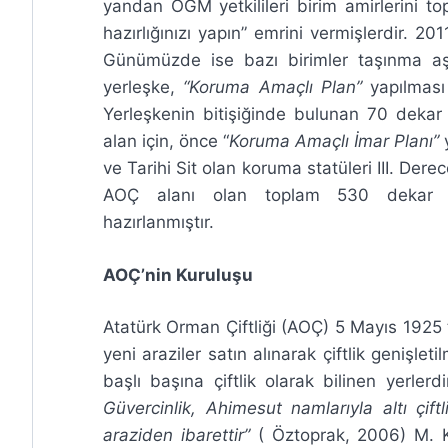
yandan OGM yetkilileri birim amirlerini to
hazırlığınızı yapın” emrini vermişlerdir. 20
Günümüzde ise bazı birimler taşınma a
yerleşke,
“Koruma Amaçlı Plan”
yapılması 
Yerleşkenin bitişiğinde bulunan 70 dekar 
alan için, önce “
Koruma Amaçlı İmar Planı”
y
ve Tarihi Sit olan koruma statüleri III. Derec
AOÇ alanı olan toplam 530 dekar bü
hazırlanmıştır.
AOÇ’nin Kuruluşu
Atatürk Orman Çiftliği (AOÇ) 5 Mayıs 1925 
yeni araziler satın alınarak çiftlik genişlet
başlı başına çiftlik olarak bilinen yerlerd
Güvercinlik, Ahimesut namlarıyla altı çi
araziden ibarettir”
( Öztoprak, 2006) M. Ke