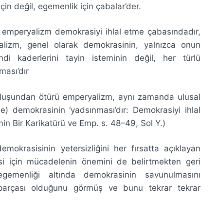
çin değil, egemenlik için çabalar’der.
da emperyalizm demokrasiyi ihlal etme çabasındadır,
yalizm, genel olarak demokrasinin, yalnızca onun
ndi kaderlerini tayin isteminin değil, her türlü
ması’dır
oluşundan ötürü emperyalizm, aynı zamanda ulusal
e) demokrasinin ‘yadsınması’dır: Demokrasiyi ihlal
min Bir Karikatürü ve Emp. s. 48–49, Sol Y.)
mokrasisinin yetersizliğini her fırsatta açıklayan
 için mücadelenin önemini de belirtmekten geri
egemenliği altında demokrasinin savunulmasını
 parçası olduğunu görmüş ve bunu tekrar tekrar