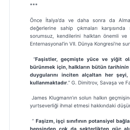
***
Önce İtalya’da ve daha sonra da Almanya’
değerlerine sahip çıkmaları karşısında 
sorumsuz, kendilerini halktan önemli ve ü
Enternasyonal’in VII. Dünya Kongresi’ne su
“
Faşistler, geçmişte yüce ve yiğit o
bürünmek için, halkların bütün
tarihinin
duygularını inciten alçaltan her şeyi
kullanmaktadır
.” G. Dimitrov, Savaşa ve F
James Klugmann’ın solun halkın geçmişinde
yurtseverliği ihmal etmesi hakkındaki düşün
“
Faşizm, işçi sınıfının potansiyel bağl
hepsinden çok da sekterlikten güç alır