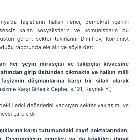
da faşistlerin halkın ilerici, demokrat içerikli
sessiz kalan sosyalistlerin ve komünistlerin bu
stün gören, sekter tavırlarını Dimitrov, Komünist
nduğu raporunda ele alır ve şöyle der:
lan her şeyin mirasçısı ve takipçisi kisvesine
altından girip üstünden çıkmakta ve halkın milli
, faşizmin düşmanlarına karşı bir
silah olarak
aşizme Karşı Birleşik Cephe, s.121, Kaynak Y.)
ki ilerici değerlerini yadsıyan sekter yaklaşımı ve
cesi çarpıcıdır:
aşıklarına karşı tutumundaki zayıf noktalarından,
. Devrimcilerin gençleri ya da köylüleri ihmal