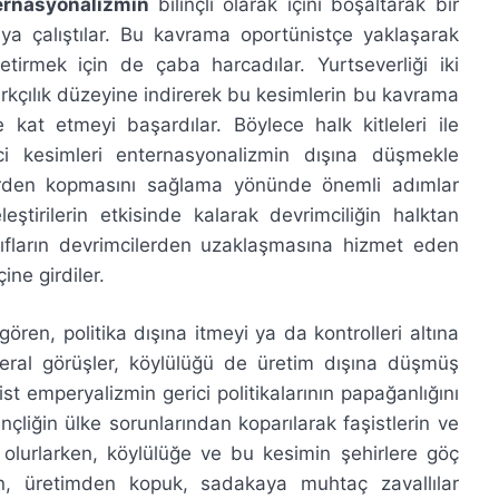
ernasyonalizmin
bilinçli olarak içini boşaltarak bir
ya çalıştılar. Bu kavrama oportünistçe yaklaşarak
getirmek için de çaba harcadılar. Yurtseverliği iki
n ırkçılık düzeyine indirerek bu kesimlerin bu kavrama
kat etmeyi başardılar. Böylece halk kitleleri ile
i kesimleri enternasyonalizmin dışına düşmekle
lerden kopmasını sağlama yönünde önemli adımlar
leştirilerin etkisinde kalarak devrimciliğin halktan
nıfların devrimcilerden uzaklaşmasına hizmet eden
ine girdiler.
ören, politika dışına itmeyi ya da kontrolleri altına
ral görüşler, köylülüğü de üretim dışına düşmüş
st emperyalizmin gerici politikalarının papağanlığını
liğin ülke sorunlarından koparılarak faşistlerin ve
cı olurlarken, köylülüğe ve bu kesimin şehirlere göç
ın, üretimden kopuk, sadakaya muhtaç zavallılar