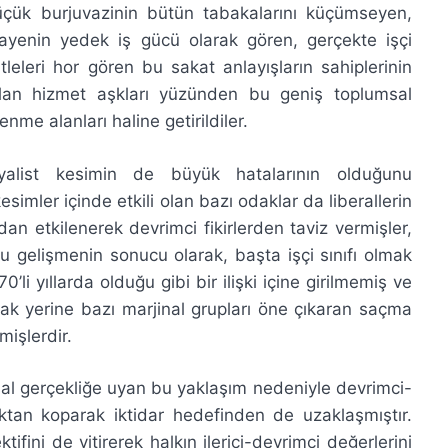
üçük burjuvazinin bütün tabakalarını küçümseyen,
ayenin yedek iş gücü olarak gören, gerçekte işçi
tleleri hor gören bu sakat anlayışların sahiplerinin
olan hizmet aşkları yüzünden bu geniş toplumsal
nme alanları haline getirildiler.
alist kesimin de büyük hatalarının olduğunu
simler içinde etkili olan bazı odaklar da liberallerin
dan etkilenerek devrimci fikirlerden taviz vermişler,
 Bu gelişmenin sonucu olarak, başta işçi sınıfı olmak
’li yıllarda olduğu gibi bir ilişki içine girilmemiş ve
mak yerine bazı marjinal grupları öne çıkaran saçma
mişlerdir.
sal gerçekliğe uyan bu yaklaşım nedeniyle devrimci-
tan koparak iktidar hedefinden de uzaklaşmıştır.
fini de yitirerek halkın ilerici-devrimci değerlerini