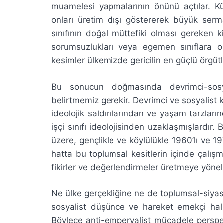
muamelesi yapmalarının önünü açtılar. K
onları üretim dışı göstererek büyük serm
sınıfının doğal müttefiki olması gereken ki
sorumsuzlukları veya egemen sınıflara 
kesimler ülkemizde gericilin en güçlü örgütle
Bu sonucun doğmasında devrimci-sosy
belirtmemiz gerekir. Devrimci ve sosyalist ke
ideolojik saldırılarından ve yaşam tarzların
işçi sınıfı ideolojisinden uzaklaşmışlardır.
üzere, gençlikle ve köylülükle 1960’lı ve 1970
hatta bu toplumsal kesitlerin içinde çalış
fikirler ve değerlendirmeler üretmeye yönel
Ne ülke gerçekliğine ne de toplumsal-siya
sosyalist düşünce ve hareket emekçi halk
Böylece anti-emperyalist mücadele perspekti