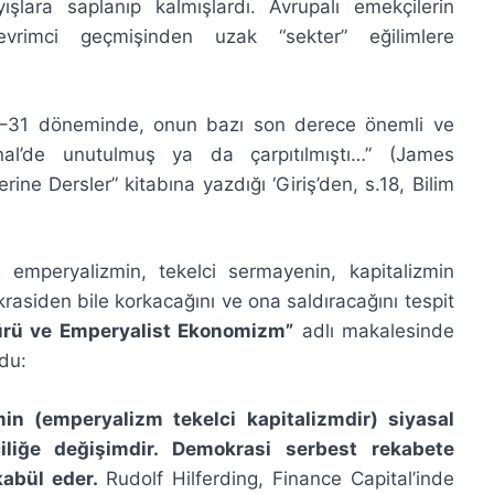
ışlara saplanıp kalmışlardı. Avrupalı emekçilerin
devrimci geçmişinden uzak “sekter” eğilimlere
27–31 döneminde, onun bazı son derece önemli ve
onal’de unutulmuş ya da çarpıtılmıştı…” (James
ine Dersler” kitabına yazdığı ‘Giriş’den, s.18, Bilim
, emperyalizmin, tekelci sermayenin, kapitalizmin
siden bile korkacağını ve ona saldıracağını tespit
ürü ve
Emperyalist Ekonomizm”
adlı makalesinde
rdu:
min (emperyalizm tekelci kapitalizmdir) siyasal
iliğe değişimdir. Demokrasi serbest rekabete
ekabül eder.
Rudolf Hilferding, Finance Capital’inde