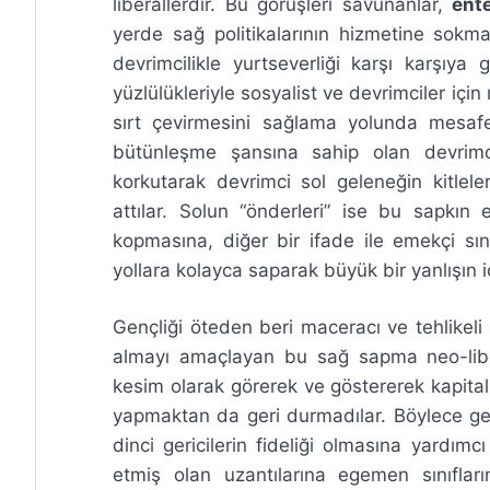
liberallerdir. Bu görüşleri savunanlar,
ent
yerde sağ politikalarının hizmetine sokma
devrimcilikle yurtseverliği karşı karşıya 
yüzlülükleriyle sosyalist ve devrimciler içi
sırt çevirmesini sağlama yolunda mesafe 
bütünleşme şansına sahip olan devrimc
korkutarak devrimci sol geleneğin kitle
attılar. Solun “önderleri” ise bu sapkın e
kopmasına, diğer bir ifade ile emekçi sı
yollara kolayca saparak büyük bir yanlışın iç
Gençliği öteden beri maceracı ve tehlikeli g
almayı amaçlayan bu sağ sapma neo-libe
kesim olarak görerek ve göstererek kapitali
yapmaktan da geri durmadılar. Böylece genç
dinci gericilerin fideliği olmasına yardım
etmiş olan uzantılarına egemen sınıflar