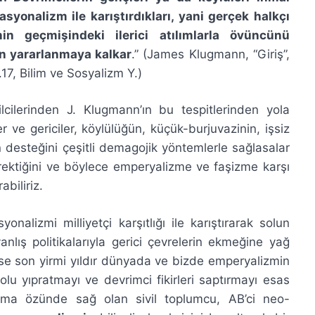
syonalizm ile karıştırdıkları, yani gerçek halkçı
in geçmişindeki ilerici atılımlarla övüncünü
 yararlanmaya kalkar
.” (James Klugmann, “Giriş”,
.17, Bilim ve Sosyalizm Y.)
lcilerinden J. Klugmann’ın bu tespitlerinden yola
er ve gericiler, köylülüğün, küçük-burjuvazinin, işsiz
ün desteğini çeşitli demagojik yöntemlerle sağlasalar
rektiğini ve böylece emperyalizme ve faşizme karşı
biliriz.
nalizmi milliyetçi karşıtlığı ile karıştırarak solun
nlış politikalarıyla gerici çevrelerin ekmeğine yağ
 ise son yirmi yıldır dünyada ve bizde emperyalizmin
olu yıpratmayı ve devrimci fikirleri saptırmayı esas
ama özünde sağ olan sivil toplumcu, AB’ci neo-