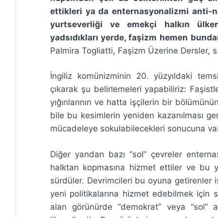
ettikleri ya da enternasyonalizmi anti-na
yurtseverliği ve emekçi halkın ülken
yadsıdıkları yerde, faşizm hemen
bundan
Palmira Togliatti, Faşizm Üzerine Dersler, s
İngiliz komünizminin 20. yüzyıldaki temsi
çıkarak şu belirlemeleri yapabiliriz: Faşistl
yığınlarının ve hatta işçilerin bir bölümün
bile bu kesimlerin yeniden kazanılması ge
mücadeleye sokulabilecekleri sonucuna vara
Diğer yandan bazı “sol” çevreler enternasyo
halktan kopmasına hizmet ettiler ve bu ya
sürdüler. Devrimcileri bu oyuna getirenler
yeni politikalarına hizmet edebilmek için s
alan görünürde “demokrat” veya “sol” 