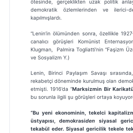
ötesinde, gerçeklikten uzak politik anlay
demokratik özlemlerinden ve ilerici-
kapılmışlardı.
“Lenin’in ölümünden sonra, özellikle 19
canalıcı görüşleri Komünist Enternasy
Klugman, Palmira Togliatti’nin “Faşizm Üzer
ve Sosyalizm Y.)
Lenin, Birinci Paylaşım Savaşı sırasında
rekabetçi döneminde kurulmuş olan demokra
etmişti. 1916’da “
Marksizmin Bir Karikat
bu sorunla ilgili şu görüşleri ortaya koyuyo
“Bu yeni ekonominin, tekelci kapitaliz
üstyapısı, demokrasi
den
siyasal geric
tekabül eder. Siyasal gericilik tekele t