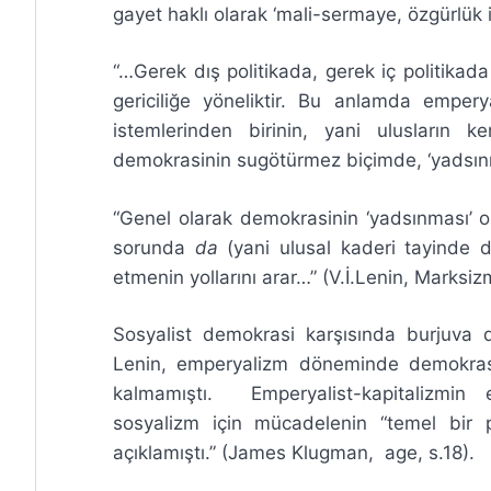
gayet haklı olarak ‘mali-sermaye, özgürlük i
“…Gerek dış politikada, gerek iç politika
gericiliğe yöneliktir. Bu anlamda emper
istemlerinden birinin, yani ulusların ke
demokrasinin sugötürmez biçimde, ‘yadsın
“Genel olarak demokrasinin ‘yadsınması’ 
sorunda
da
(yani ulusal kaderi tayinde d
etmenin yollarını arar…” (V.İ.Lenin, Marksiz
Sosyalist demokrasi karşısında burjuva de
Lenin, emperyalizm döneminde demokrasi
kalmamıştı. Emperyalist-kapitalizmin 
sosyalizm için mücadelenin “temel bir
açıklamıştı.” (James Klugman, age, s.18).