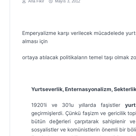
Ana Fikir
Mayıs 3, 2012
Emperyalizme karşı verilecek mücadelede yurtse
alması için
ortaya atılacak politikaların temel taşı olmak z
Yurtseverlik, Enternasyonalizm, Sekterli
1920’li ve 30’lu yıllarda faşistler
yurt
geçirmişlerdi. Çünkü faşizm ve gericilik to
bütün değerleri çarpıtarak sahiplenir ve 
sosyalistler ve komünistlerin önemli bir böl