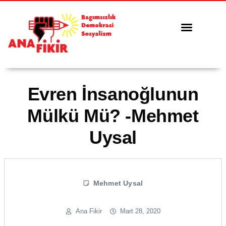
Tüm Yazılar
Serbest Kürsü
Evren İnsanoğlunun
Mülkü Mü? -Mehmet
Uysal
Mehmet Uysal
Ana Fikir
Mart 28, 2020