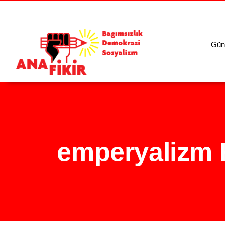
Gün
emperyalizm 