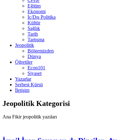
Çevre
Eğitim
Ekonomi
İç/Dış Politika
Kültür
Sağlık
Tarih
Tartışma
Jeopolitik
Bölgemizden
Dünya
Öğretiler
Econ101
Siyaset
Yazarlar
Serbest Kürsü
İletişim
Jeopolitik Kategorisi
Ana Fikir jeopolitik yazıları