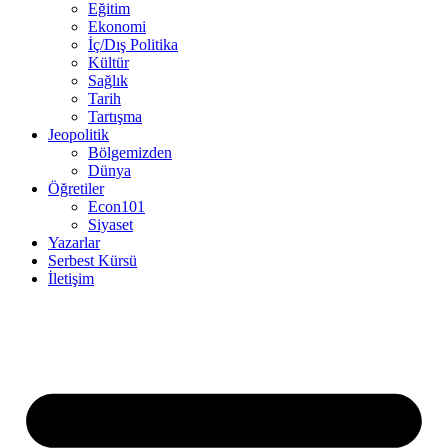
Eğitim
Ekonomi
İç/Dış Politika
Kültür
Sağlık
Tarih
Tartışma
Jeopolitik
Bölgemizden
Dünya
Öğretiler
Econ101
Siyaset
Yazarlar
Serbest Kürsü
İletişim