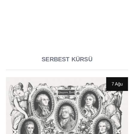
7 Ağu
Kirli Politikanın Aktörü Kime Benzer?-II-Mehmet Ali Yılmaz
10 Tem