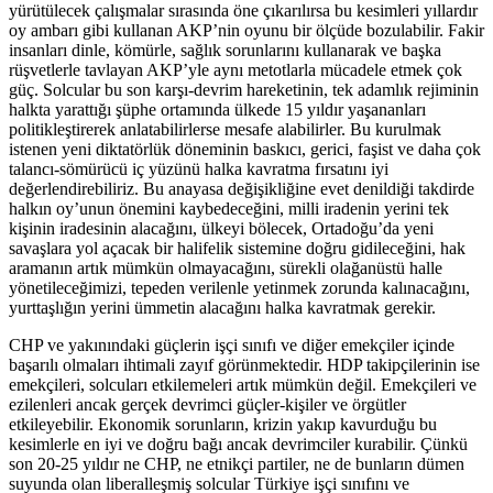
yürütülecek çalışmalar sırasında öne çıkarılırsa bu kesimleri yıllardır
oy ambarı gibi kullanan AKP’nin oyunu bir ölçüde bozulabilir. Fakir
insanları dinle, kömürle, sağlık sorunlarını kullanarak ve başka
rüşvetlerle tavlayan AKP’yle aynı metotlarla mücadele etmek çok
güç. Solcular bu son karşı-devrim hareketinin, tek adamlık rejiminin
halkta yarattığı şüphe ortamında ülkede 15 yıldır yaşananları
politikleştirerek anlatabilirlerse mesafe alabilirler. Bu kurulmak
istenen yeni diktatörlük döneminin baskıcı, gerici, faşist ve daha çok
talancı-sömürücü iç yüzünü halka kavratma fırsatını iyi
değerlendirebiliriz. Bu anayasa değişikliğine evet denildiği takdirde
halkın oy’unun önemini kaybedeceğini, milli iradenin yerini tek
kişinin iradesinin alacağını, ülkeyi bölecek, Ortadoğu’da yeni
savaşlara yol açacak bir halifelik sistemine doğru gidileceğini, hak
aramanın artık mümkün olmayacağını, sürekli olağanüstü halle
yönetileceğimizi, tepeden verilenle yetinmek zorunda kalınacağını,
yurttaşlığın yerini ümmetin alacağını halka kavratmak gerekir.
CHP ve yakınındaki güçlerin işçi sınıfı ve diğer emekçiler içinde
başarılı olmaları ihtimali zayıf görünmektedir. HDP takipçilerinin ise
emekçileri, solcuları etkilemeleri artık mümkün değil. Emekçileri ve
ezilenleri ancak gerçek devrimci güçler-kişiler ve örgütler
etkileyebilir. Ekonomik sorunların, krizin yakıp kavurduğu bu
kesimlerle en iyi ve doğru bağı ancak devrimciler kurabilir. Çünkü
son 20-25 yıldır ne CHP, ne etnikçi partiler, ne de bunların dümen
suyunda olan liberalleşmiş solcular Türkiye işçi sınıfını ve