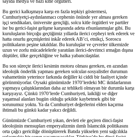
sayıda medya ve bazı kitle örgütleri.
Bu gerici kalkışmaya karşı en fazla tepkiyi göstermesi,
Cumhuriyetçi-aydınlanmacı cephenin önünde yer alması gereken
işçi sendikaları, üniversite gençliği, solcu kitle örgütleri ve partiler
ise bu gerici-faşist gelişme karşısında adeta efsunlanmışlar gibi. Bu
kuruluşların birçoğu geçtiğimiz yıllarda ilerici cepheyi terk ederek ve
hatta onurlu geçmişlerini inkâr ederek AB’ci, etnikçi, Soroscu
politikaların peşine takıldılar. Bu kuruluşlar ve çevreler ülkemizde
uzun ve zorlu mücadelelerle yaratılan ilerici-devrimci ırmağın dışına
düştüler, ülke gerçekliğine ve halka yabancılaştılar.
Bu son süreçte ilerici kesimin motoru olması gereken, en azından
ideolojik önderlik yapması gereken solcular-sosyalistler durumun
vahametinin yeterince farkında değiller ki ciddi bir faaliyet içinde
görünmüyorlar. Oysaki günümüzde 1970’lerdeki MC iktidarlarının
yapmaya çalıştıklarından daha az tehlikeli olmayan bir durumla karşı
karşıyayız. Çünkü 1970’lerde Cumhuriyeti, laikliği ve diğer
yaşamsal alanları bugün olduğu şekilde kaybetmek gibi bir
sorunumuz yoktu. Ya da Cumhuriyet değerlerini elden kaçırma
ihtimali bu günkü kadar yakıcı değildi.
Günümüzde Cumhuriyeti yıkan, devleti ele geçiren dinci-faşist
ideolojinin mensupları emperyalizmin ılımlı İslamcılık politikasını
orta çağcı gericiliğe dönüştürerek Batıda yükselen yeni sağcılıkla
uzlaşmakta bir sorun yaşamayacaklar. Türkiye’de bu dinci-faşist