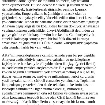
sürdürmek adına içeride de toplumu bölmekte, fay hatlarını
derinleştirmektedir. Bu son derece tehlikeli işi sistemi daha da
gericileştirecek, faşistleştirecek girişimler peşinde koşarak
yapmaktadır. Emperyalizme bağımlılığı arttıracak olan bu
girişimlerle son yüz-yüz elli yıldır elde edilen tüm ilerici kazanımlar
yok edilmekte. İktidar ne pahasına olursa olsun yapmaya uğraştığı
Anayasa değişikliği ile bu kötü gidişe benzin döküyor. Anayasada
yapılmak istenen değişiklikler ülkeyi Abdülhamit devrinden de
geriye götürecek bir karşı-devrim hareketidir. Cumhuriyeti yok
etmekle kalmayıp sonuçta yeni bir halifelik düzeni kurmayı
amaçlayan bu girişimin FETÖ’nün darbe kalkışmasıyla yapmaya
çalıştığından farklı bir yanı yoktur.
AKP’nin gerçekleştirmeye çalıştığı aslında yeni bir şey değildir.
Anayasa değişikliğiyle yapılmaya çalışılan bu gericileştirme-
faşisleştirme hareketi yüz elli yıldır süren iki çizgi (gerici-ilerici)
mücadelesinin yeniden ateşlenmesidir. Bir yanda emperyalizmle
kökten bağımlı Cumhuriyeti yok etmeye azmetmiş AKP, MHP,
iktidar yanlısı sermaye, medya ve militanlaşan gerici kuruluşlar -
yeşil bayraklı, sarıklı, cübbeli cemaatler yer almakta. Toplumun
lümpenleşmiş çevrelerinden de destek alan bu kesimin baskın
ideolojisi Sünniliktir. Diğer tarafta akılcılığı, bilimselliği,
aydınlanmayı benimseyen orta sol kitleler ve onların siyasi partisi
olma konusunda tereddüt içinde olan CHP, laikliği benimseyen
merkez sağın-klasik liberallerin ve sermayenin bir kısmı, sınırlı