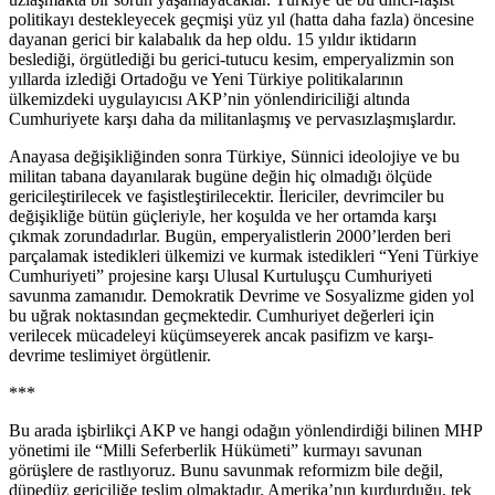
politikayı destekleyecek geçmişi yüz yıl (hatta daha fazla) öncesine
dayanan gerici bir kalabalık da hep oldu. 15 yıldır iktidarın
beslediği, örgütlediği bu gerici-tutucu kesim, emperyalizmin son
yıllarda izlediği Ortadoğu ve Yeni Türkiye politikalarının
ülkemizdeki uygulayıcısı AKP’nin yönlendiriciliği altında
Cumhuriyete karşı daha da militanlaşmış ve pervasızlaşmışlardır.
Anayasa değişikliğinden sonra Türkiye, Sünnici ideolojiye ve bu
militan tabana dayanılarak bugüne değin hiç olmadığı ölçüde
gericileştirilecek ve faşistleştirilecektir. İlericiler, devrimciler bu
değişikliğe bütün güçleriyle, her koşulda ve her ortamda karşı
çıkmak zorundadırlar. Bugün, emperyalistlerin 2000’lerden beri
parçalamak istedikleri ülkemizi ve kurmak istedikleri “Yeni Türkiye
Cumhuriyeti” projesine karşı Ulusal Kurtuluşçu Cumhuriyeti
savunma zamanıdır. Demokratik Devrime ve Sosyalizme giden yol
bu uğrak noktasından geçmektedir. Cumhuriyet değerleri için
verilecek mücadeleyi küçümseyerek ancak pasifizm ve karşı-
devrime teslimiyet örgütlenir.
***
Bu arada işbirlikçi AKP ve hangi odağın yönlendirdiği bilinen MHP
yönetimi ile “Milli Seferberlik Hükümeti” kurmayı savunan
görüşlere de rastlıyoruz. Bunu savunmak reformizm bile değil,
düpedüz gericiliğe teslim olmaktadır. Amerika’nın kurdurduğu, tek