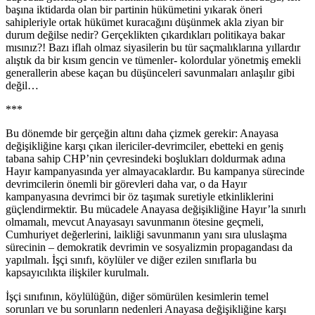
başına iktidarda olan bir partinin hükümetini yıkarak öneri
sahipleriyle ortak hükümet kuracağını düşünmek akla ziyan bir
durum değilse nedir? Gerçeklikten çıkardıkları politikaya bakar
mısınız?! Bazı iflah olmaz siyasilerin bu tür saçmalıklarına yıllardır
alıştık da bir kısım gencin ve tümenler- kolordular yönetmiş emekli
generallerin abese kaçan bu düşünceleri savunmaları anlaşılır gibi
değil…
***
Bu dönemde bir gerçeğin altını daha çizmek gerekir: Anayasa
değişikliğine karşı çıkan ilericiler-devrimciler, ebetteki en geniş
tabana sahip CHP’nin çevresindeki boşlukları doldurmak adına
Hayır kampanyasında yer almayacaklardır. Bu kampanya sürecinde
devrimcilerin önemli bir görevleri daha var, o da Hayır
kampanyasına devrimci bir öz taşımak suretiyle etkinliklerini
güçlendirmektir. Bu mücadele Anayasa değişikliğine Hayır’la sınırlı
olmamalı, mevcut Anayasayı savunmanın ötesine geçmeli,
Cumhuriyet değerlerini, laikliği savunmanın yanı sıra uluslaşma
sürecinin – demokratik devrimin ve sosyalizmin propagandası da
yapılmalı. İşçi sınıfı, köylüler ve diğer ezilen sınıflarla bu
kapsayıcılıkta ilişkiler kurulmalı.
İşçi sınıfının, köylülüğün, diğer sömürülen kesimlerin temel
sorunları ve bu sorunların nedenleri Anayasa değişikliğine karşı