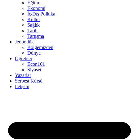
Eğitim
Ekonomi
İç/Dış Politika
Kültür
Sağlık
Tarih
Tartışma
Jeopolitik
Bölgemizden
Dünya
Öğretiler
Econ101
Siyaset
Yazarlar
Serbest Kürsü
İletişim