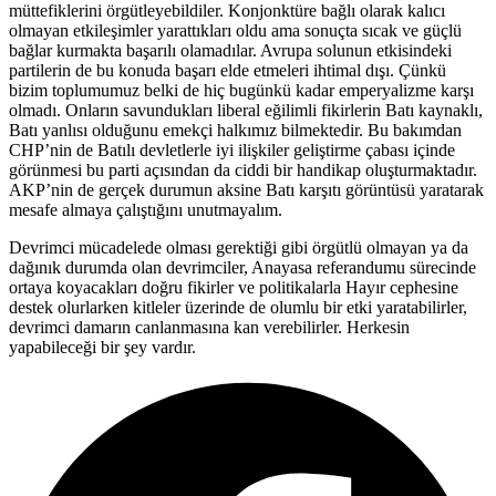
müttefiklerini örgütleyebildiler. Konjonktüre bağlı olarak kalıcı
olmayan etkileşimler yarattıkları oldu ama sonuçta sıcak ve güçlü
bağlar kurmakta başarılı olamadılar. Avrupa solunun etkisindeki
partilerin de bu konuda başarı elde etmeleri ihtimal dışı. Çünkü
bizim toplumumuz belki de hiç bugünkü kadar emperyalizme karşı
olmadı. Onların savundukları liberal eğilimli fikirlerin Batı kaynaklı,
Batı yanlısı olduğunu emekçi halkımız bilmektedir. Bu bakımdan
CHP’nin de Batılı devletlerle iyi ilişkiler geliştirme çabası içinde
görünmesi bu parti açısından da ciddi bir handikap oluşturmaktadır.
AKP’nin de gerçek durumun aksine Batı karşıtı görüntüsü yaratarak
mesafe almaya çalıştığını unutmayalım.
Devrimci mücadelede olması gerektiği gibi örgütlü olmayan ya da
dağınık durumda olan devrimciler, Anayasa referandumu sürecinde
ortaya koyacakları doğru fikirler ve politikalarla Hayır cephesine
destek olurlarken kitleler üzerinde de olumlu bir etki yaratabilirler,
devrimci damarın canlanmasına kan verebilirler. Herkesin
yapabileceği bir şey vardır.