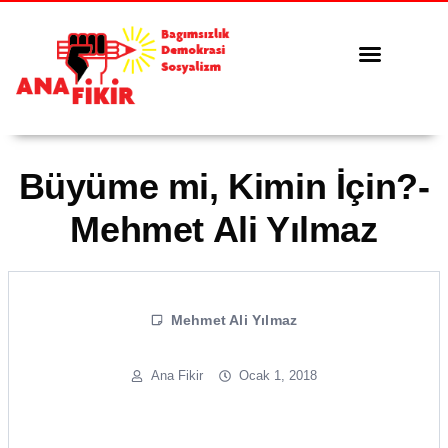
Tüm Yazılar
Serbest Kürsü
Büyüme mi, Kimin İçin?-
Mehmet Ali Yılmaz
Mehmet Ali Yılmaz
Ana Fikir
Ocak 1, 2018