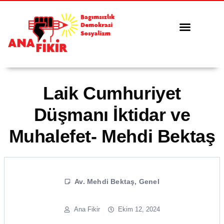
Tüm Yazılar
Serbest Kürsü
Laik Cumhuriyet
Düşmanı İktidar ve
Muhalefet- Mehdi Bektaş
Av. Mehdi Bektaş
,
Genel
Ana Fikir
Ekim 12, 2024