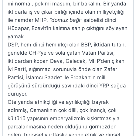
mi normal, pek mi masum, bir bakalım: Bir yanda
iktidarla iş ve çıkar birliği içinde olan milliyetçiliği
ile namdar MHP,
“domuz bağı”
şaibelisi dinci
Hüdapar, Ecevit’in kalıtına sahip çıktığını söyleyen
yamak
DSP, hem dinci hem ırkçı olan BBP, iktidarı tutan,
genelde CHP’ye ve sola çatan Vatan Partisi,
iktidardan kopan Deva, Gelecek, MHP’den çıkan
İyi Parti, sığınmacı sorunuyla önde olan Zafer
Partisi, İslamcı Saadet ile Erbakan’ın milli
görüşünü sürdürdüğü savındaki dinci YRP sağda
duruyor.
Öte yanda etnikçiliği ve ayrılıkçılığı bayrak
edinmiş, Osmanlının çok dilli, çok inançlı, çok
kültürlü yapısının emperyalizmin kışkırtmasıyla
parçalanmasına neden olduğunu görmezden
gelen, bireysel yurttaşlık yerine etnik ve dinsel