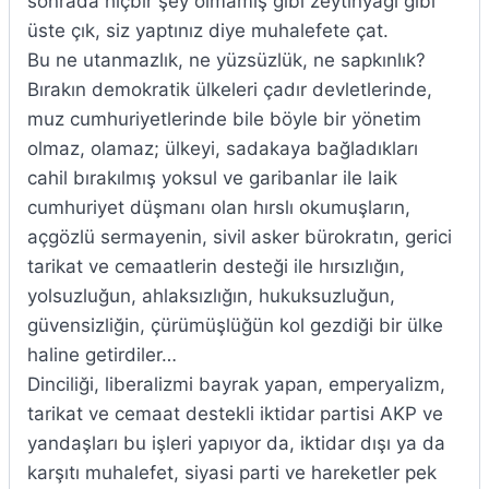
sonrada hiçbir şey olmamış gibi zeytinyağı gibi
üste çık, siz yaptınız diye muhalefete çat.
Bu ne utanmazlık, ne yüzsüzlük, ne sapkınlık?
Bırakın demokratik ülkeleri çadır devletlerinde,
muz cumhuriyetlerinde bile böyle bir yönetim
olmaz, olamaz; ülkeyi, sadakaya bağladıkları
cahil bırakılmış yoksul ve garibanlar ile laik
cumhuriyet düşmanı olan hırslı okumuşların,
açgözlü sermayenin, sivil asker bürokratın, gerici
tarikat ve cemaatlerin desteği ile hırsızlığın,
yolsuzluğun, ahlaksızlığın, hukuksuzluğun,
güvensizliğin, çürümüşlüğün kol gezdiği bir ülke
haline getirdiler…
Dinciliği, liberalizmi bayrak yapan, emperyalizm,
tarikat ve cemaat destekli iktidar partisi AKP ve
yandaşları bu işleri yapıyor da, iktidar dışı ya da
karşıtı muhalefet, siyasi parti ve hareketler pek