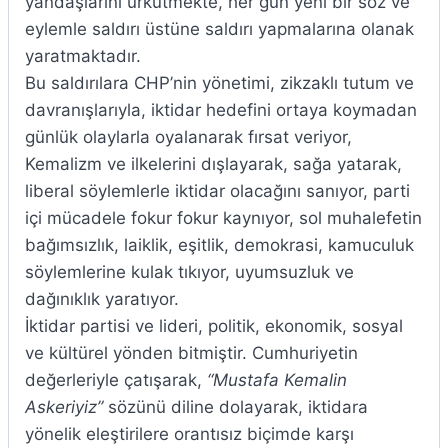
yandaşlarını ürkütmekte, her gün yeni bir söz ve
eylemle saldırı üstüne saldırı yapmalarına olanak
yaratmaktadır.
Bu saldırılara CHP’nin yönetimi, zikzaklı tutum ve
davranışlarıyla, iktidar hedefini ortaya koymadan
günlük olaylarla oyalanarak fırsat veriyor,
Kemalizm ve ilkelerini dışlayarak, sağa yatarak,
liberal söylemlerle iktidar olacağını sanıyor, parti
içi mücadele fokur fokur kaynıyor, sol muhalefetin
bağımsızlık, laiklik, eşitlik, demokrasi, kamuculuk
söylemlerine kulak tıkıyor, uyumsuzluk ve
dağınıklık yaratıyor.
İktidar partisi ve lideri, politik, ekonomik, sosyal
ve kültürel yönden bitmiştir. Cumhuriyetin
değerleriyle çatışarak,
“Mustafa Kemalin
Askeriyiz”
sözünü diline dolayarak, iktidara
yönelik eleştirilere orantısız biçimde karşı