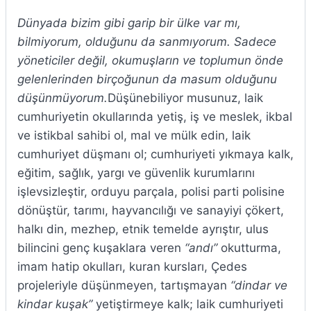
Dünyada bizim gibi garip bir ülke var mı,
bilmiyorum, olduğunu da sanmıyorum. Sadece
yöneticiler değil, okumuşların ve toplumun önde
gelenlerinden birçoğunun da masum olduğunu
düşünmüyorum.
Düşünebiliyor musunuz, laik
cumhuriyetin okullarında yetiş, iş ve meslek, ikbal
ve istikbal sahibi ol, mal ve mülk edin, laik
cumhuriyet düşmanı ol; cumhuriyeti yıkmaya kalk,
eğitim, sağlık, yargı ve güvenlik kurumlarını
işlevsizleştir, orduyu parçala, polisi parti polisine
dönüştür, tarımı, hayvancılığı ve sanayiyi çökert,
halkı din, mezhep, etnik temelde ayrıştır, ulus
bilincini genç kuşaklara veren
“andı”
okutturma,
imam hatip okulları, kuran kursları, Çedes
projeleriyle düşünmeyen, tartışmayan
“dindar ve
kindar kuşak”
yetiştirmeye kalk; laik cumhuriyeti