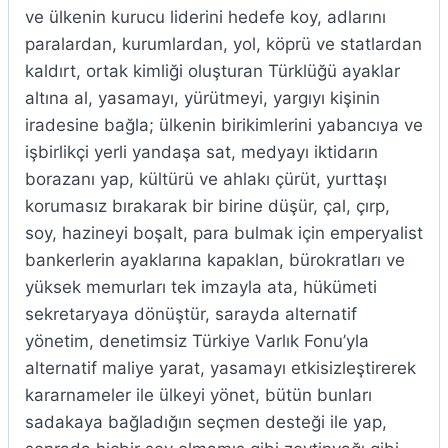
ve ülkenin kurucu liderini hedefe koy, adlarını
paralardan, kurumlardan, yol, köprü ve statlardan
kaldırt, ortak kimliği oluşturan Türklüğü ayaklar
altına al, yasamayı, yürütmeyi, yargıyı kişinin
iradesine bağla; ülkenin birikimlerini yabancıya ve
işbirlikçi yerli yandaşa sat, medyayı iktidarın
borazanı yap, kültürü ve ahlakı çürüt, yurttaşı
korumasız bırakarak bir birine düşür, çal, çırp,
soy, hazineyi boşalt, para bulmak için emperyalist
bankerlerin ayaklarına kapaklan, bürokratları ve
yüksek memurları tek imzayla ata, hükümeti
sekretaryaya dönüştür, sarayda alternatif
yönetim, denetimsiz Türkiye Varlık Fonu’yla
alternatif maliye yarat, yasamayı etkisizleştirerek
kararnameler ile ülkeyi yönet, bütün bunları
sadakaya bağladığın seçmen desteği ile yap,