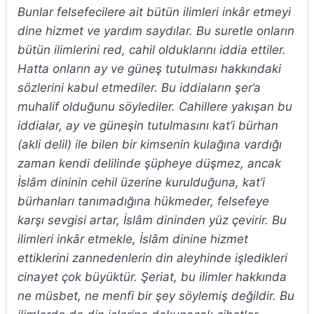
Bunlar felsefecilere ait bütün ilimleri inkâr etmeyi
dine hizmet ve yardım saydılar. Bu suretle onların
bütün ilimlerini red, cahil olduklarını iddia ettiler.
Hatta onların ay ve güneş tutulması hakkındaki
sözlerini kabul etmediler. Bu iddiaların şer’a
muhalif olduğunu söylediler. Cahillere yakışan bu
iddialar, ay ve güneşin tutulmasını kat’i bürhan
(akli delil) ile bilen bir kimsenin kulağına vardığı
zaman kendi delilinde şüpheye düşmez, ancak
İslâm dininin cehil üzerine kurulduğuna, kat’i
bürhanları tanımadığına hükmeder, felsefeye
karşı sevgisi artar, İslâm dininden yüz çevirir. Bu
ilimleri inkâr etmekle, İslâm dinine hizmet
ettiklerini zannedenlerin din aleyhinde işledikleri
cinayet çok büyüktür. Şeriat, bu ilimler hakkında
ne müsbet, ne menfi bir şey söylemiş değildir. Bu