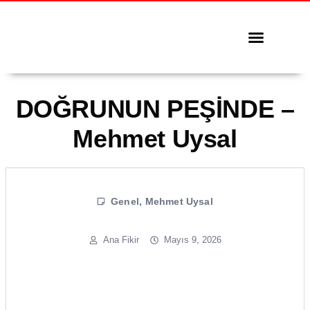
Tüm Yazılar
Serbest Kürsü
DOĞRUNUN PEŞİNDE –
Mehmet Uysal
Genel
,
Mehmet Uysal
Ana Fikir
Mayıs 9, 2026