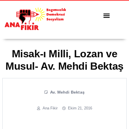
Tüm Yazılar
Serbest Kürsü
Misak-ı Milli, Lozan ve
Musul- Av. Mehdi Bektaş
Av. Mehdi Bektaş
Ana Fikir
Ekim 21, 2016