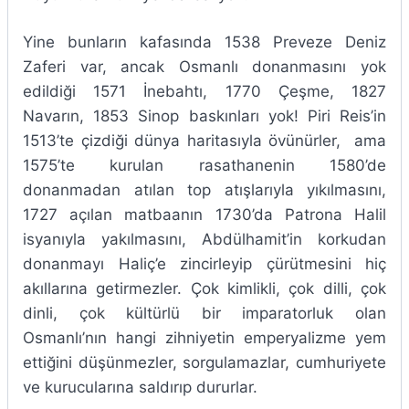
Yine bunların kafasında 1538 Preveze Deniz
Zaferi var, ancak Osmanlı donanmasını yok
edildiği 1571 İnebahtı, 1770 Çeşme, 1827
Navarın, 1853 Sinop baskınları yok! Piri Reis’in
1513’te çizdiği dünya haritasıyla övünürler, ama
1575’te kurulan rasathanenin 1580’de
donanmadan atılan top atışlarıyla yıkılmasını,
1727 açılan matbaanın 1730’da Patrona Halil
isyanıyla yakılmasını, Abdülhamit’in korkudan
donanmayı Haliç’e zincirleyip çürütmesini hiç
akıllarına getirmezler. Çok kimlikli, çok dilli, çok
dinli, çok kültürlü bir imparatorluk olan
Osmanlı’nın hangi zihniyetin emperyalizme yem
ettiğini düşünmezler, sorgulamazlar, cumhuriyete
ve kurucularına saldırıp dururlar.