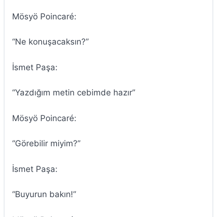
Mösyö Poincaré:
“Ne konuşacaksın?”
İsmet Paşa:
“Yazdığım metin cebimde hazır”
Mösyö Poincaré:
“Görebilir miyim?”
İsmet Paşa:
“Buyurun bakın!”