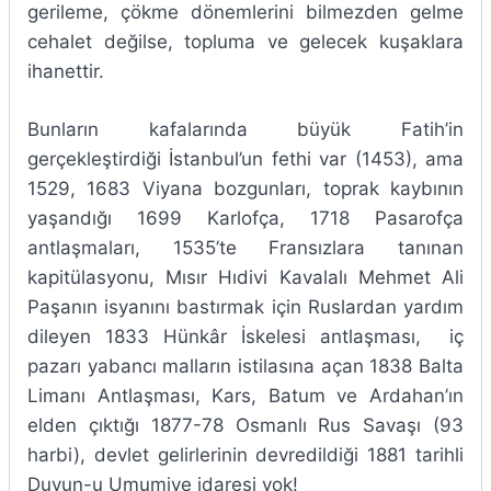
gerileme, çökme dönemlerini bilmezden gelme
cehalet değilse, topluma ve gelecek kuşaklara
ihanettir.
Bunların kafalarında büyük Fatih’in
gerçekleştirdiği İstanbul’un fethi var (1453), ama
1529, 1683 Viyana bozgunları, toprak kaybının
yaşandığı 1699 Karlofça, 1718 Pasarofça
antlaşmaları, 1535’te Fransızlara tanınan
kapitülasyonu, Mısır Hıdivi Kavalalı Mehmet Ali
Paşanın isyanını bastırmak için Ruslardan yardım
dileyen 1833 Hünkâr İskelesi antlaşması, iç
pazarı yabancı malların istilasına açan 1838 Balta
Limanı Antlaşması, Kars, Batum ve Ardahan’ın
elden çıktığı 1877-78 Osmanlı Rus Savaşı (93
harbi), devlet gelirlerinin devredildiği 1881 tarihli
Duyun-u Umumiye idaresi yok!