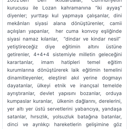
2002’den beri iktidardalar, Cumhuriyetin
kurucusu ile Lozan kahramanına “iki ayyaş”
diyenler; yurttaşı kul yapmaya çalışanlar, dini
mekânları siyasi alana dönüştürenler, camii
açılışları yapanlar, her cuma konvoy eşliğinde
siyasi namaz kılanlar, “dindar ve kindar nesil”
yetiştireceğiz diye eğitimin altını üstüne
getirenler, 4+4+4 sistemiyle milletin geleceğini
karartanlar, imam hatipleri temel eğitim
kurumlarına dönüştürerek laik eğitimin temelini
dinamitleyenler, eleştirel akıl yerine dogmayı
dayatanlar, ülkeyi etnik ve inançsal temelde
ayrıştıranlar, devlet yapısını bozanlar, orduya
kumpaslar kuranlar, ülkenin dağlarını, derelerini,
yer altı yer üstü servetlerini yabancıya, yandaşa
satanlar, hırsızlık, yolsuzluk batağına batanlar,
dinci ve ayrılıkçı hareketlerin gelişimine göz