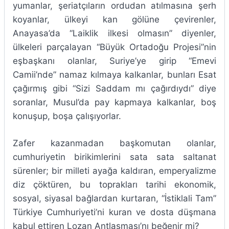
yumanlar, şeriatçıların ordudan atılmasına şerh
koyanlar, ülkeyi kan gölüne çevirenler,
Anayasa’da “Laiklik ilkesi olmasın” diyenler,
ülkeleri parçalayan “Büyük Ortadoğu Projesi”nin
eşbaşkanı olanlar, Suriye’ye girip “Emevi
Camii’nde” namaz kılmaya kalkanlar, bunları Esat
çağırmış gibi “Sizi Saddam mı çağırdıydı” diye
soranlar, Musul’da pay kapmaya kalkanlar, boş
konuşup, boşa çalışıyorlar.
Zafer kazanmadan başkomutan olanlar,
cumhuriyetin birikimlerini sata sata saltanat
sürenler; bir milleti ayağa kaldıran, emperyalizme
diz çöktüren, bu toprakları tarihi ekonomik,
sosyal, siyasal bağlardan kurtaran, “İstiklali Tam”
Türkiye Cumhuriyeti’ni kuran ve dosta düşmana
kabul ettiren Lozan Antlaşması’nı beğenir mi?