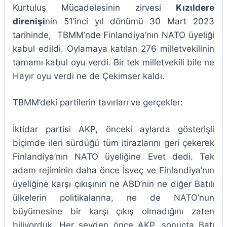
Kurtuluş Mücadelesinin zirvesi
Kızıldere
direnişi
nin 51’inci yıl dönümü 30 Mart 2023
tarihinde, TBMM’nde Finlandiya’nın NATO üyeliği
kabul edildi. Oylamaya katılan 276 milletvekilinin
tamamı kabul oyu verdi. Bir tek milletvekili bile ne
Hayır oyu verdi ne de Çekimser kaldı.
TBMM’deki partilerin tavırları ve gerçekler:
İktidar partisi AKP, önceki aylarda gösterişli
biçimde ileri sürdüğü tüm itirazlarını geri çekerek
Finlandiya’nın NATO üyeliğine Evet dedi. Tek
adam rejiminin daha önce İsveç ve Finlandiya’nın
üyeliğine karşı çıkışının ne ABD’nin ne diğer Batılı
ülkelerin politikalarına, ne de NATO’nun
büyümesine bir karşı çıkış olmadığını zaten
biliyorduk. Her şeyden önce AKP, sonuçta Batı