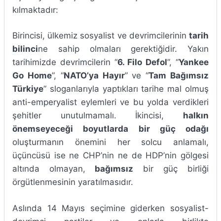
kılmaktadır:
Birincisi, ülkemiz sosyalist ve devrimcilerinin
tarih
bilinci
ne sahip olmaları gerektiğidir. Yakın
tarihimizde devrimcilerin “
6. Filo Defol
”, “
Yankee
Go Home
”, “
NATO’ya Hayır
” ve “
Tam Bağımsız
Türkiye
” sloganlarıyla yaptıkları tarihe mal olmuş
anti-emperyalist eylemleri ve bu yolda verdikleri
şehitler unutulmamalı. İkincisi,
halkın
önemseyeceği boyutlarda bir güç odağı
oluşturmanın önemini her solcu anlamalı,
üçüncüsü ise ne CHP’nin ne de HDP’nin gölgesi
altında olmayan,
bağımsız
bir güç birliği
örgütlenmesinin yaratılmasıdır.
Aslında 14 Mayıs seçimine giderken sosyalist-