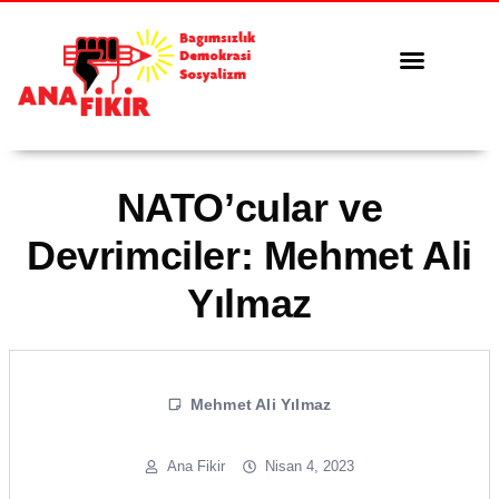
Tüm Yazılar
Serbest Kürsü
NATO’cular ve
Devrimciler: Mehmet Ali
Yılmaz
Mehmet Ali Yılmaz
Ana Fikir
Nisan 4, 2023