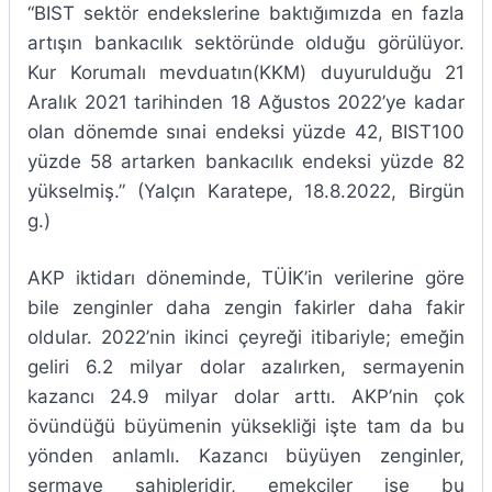
“BIST sektör endekslerine baktığımızda en fazla
artışın bankacılık sektöründe olduğu görülüyor.
Kur Korumalı mevduatın(KKM) duyurulduğu 21
Aralık 2021 tarihinden 18 Ağustos 2022’ye kadar
olan dönemde sınai endeksi yüzde 42, BIST100
yüzde 58 artarken bankacılık endeksi yüzde 82
yükselmiş.” (Yalçın Karatepe, 18.8.2022, Birgün
g.)
AKP iktidarı döneminde, TÜİK’in verilerine göre
bile zenginler daha zengin fakirler daha fakir
oldular. 2022’nin ikinci çeyreği itibariyle; emeğin
geliri 6.2 milyar dolar azalırken, sermayenin
kazancı 24.9 milyar dolar arttı. AKP’nin çok
övündüğü büyümenin yüksekliği işte tam da bu
yönden anlamlı. Kazancı büyüyen zenginler,
sermaye sahipleridir, emekçiler ise bu