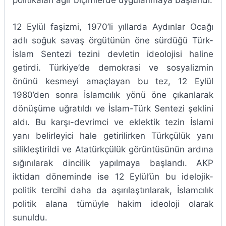
politikaları ağır biçimlerde uygulanmaya başlandı.
12 Eylül faşizmi, 1970’li yıllarda Aydınlar Ocağı
adlı soğuk savaş örgütünün öne sürdüğü Türk-
İslam Sentezi tezini devletin ideolojisi haline
getirdi. Türkiye’de demokrasi ve sosyalizmin
önünü kesmeyi amaçlayan bu tez, 12 Eylül
1980’den sonra İslamcılık yönü öne çıkarılarak
dönüşüme uğratıldı ve İslam-Türk Sentezi şeklini
aldı. Bu karşı-devrimci ve eklektik tezin İslami
yanı belirleyici hale getirilirken Türkçülük yanı
silikleştirildi ve Atatürkçülük görüntüsünün ardına
sığınılarak dincilik yapılmaya başlandı. AKP
iktidarı döneminde ise 12 Eylül’ün bu idelojik-
politik tercihi daha da aşırılaştırılarak, İslamcılık
politik alana tümüyle hakim ideoloji olarak
sunuldu.