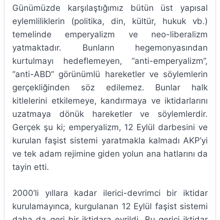
Günümüzde karşılaştığımız bütün üst yapısal
eylemliliklerin (politika, din, kültür, hukuk vb.)
temelinde emperyalizm ve neo-liberalizm
yatmaktadır. Bunların hegemonyasından
kurtulmayı hedeflemeyen, “anti-emperyalizm”,
“anti-ABD” görünümlü hareketler ve söylemlerin
gerçekliğinden söz edilemez. Bunlar halk
kitlelerini etkilemeye, kandırmaya ve iktidarlarını
uzatmaya dönük hareketler ve söylemlerdir.
Gerçek şu ki; emperyalizm, 12 Eylül darbesini ve
kurulan faşist sistemi yaratmakla kalmadı AKP’yi
ve tek adam rejimine giden yolun ana hatlarını da
tayin etti.
2000’li yıllara kadar ilerici-devrimci bir iktidar
kurulamayınca, kurgulanan 12 Eylül faşist sistemi
daha da geri bir iktidara evrildi. Bu gerici iktidar