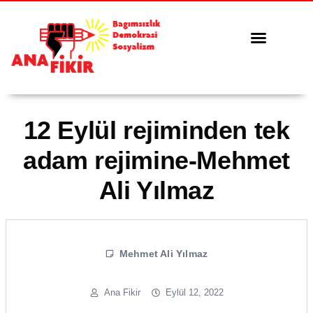
Tüm Yazılar
Serbest Kürsü
12 Eylül rejiminden tek
adam rejimine-Mehmet
Ali Yılmaz
Mehmet Ali Yılmaz
Ana Fikir
Eylül 12, 2022