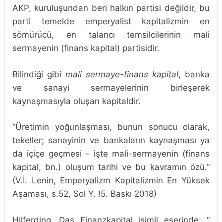
AKP, kuruluşundan beri halkın partisi değildir, bu
parti temelde emperyalist kapitalizmin en
sömürücü, en talancı temsilcilerinin mali
sermayenin (finans kapital) partisidir.
Bilindiği gibi
mali sermaye-finans kapital
, banka
ve sanayi sermayelerinin birleşerek
kaynaşmasıyla oluşan kapitaldir.
“Üretimin yoğunlaşması, bunun sonucu olarak,
tekeller; sanayinin ve bankaların kaynaşması ya
da içiçe geçmesi – işte mali-sermayenin (finans
kapital, bn.) oluşum tarihi ve bu kavramın özü.”
(V.İ. Lenin, Emperyalizm Kapitalizmin En Yüksek
Aşaması, s.52, Sol Y. !5. Baskı 2018)
Hilferding, Das Finanzkapital isimli eserinde; “