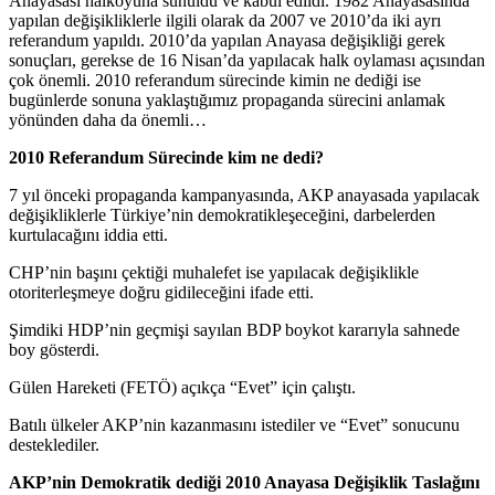
Anayasası halkoyuna sunuldu ve kabul edildi. 1982 Anayasasında
yapılan değişikliklerle ilgili olarak da 2007 ve 2010’da iki ayrı
referandum yapıldı. 2010’da yapılan Anayasa değişikliği gerek
sonuçları, gerekse de 16 Nisan’da yapılacak halk oylaması açısından
çok önemli. 2010 referandum sürecinde kimin ne dediği ise
bugünlerde sonuna yaklaştığımız propaganda sürecini anlamak
yönünden daha da önemli…
2010 Referandum Sürecinde kim ne dedi?
7 yıl önceki propaganda kampanyasında, AKP anayasada yapılacak
değişikliklerle Türkiye’nin demokratikleşeceğini, darbelerden
kurtulacağını iddia etti.
CHP’nin başını çektiği muhalefet ise yapılacak değişiklikle
otoriterleşmeye doğru gidileceğini ifade etti.
Şimdiki HDP’nin geçmişi sayılan BDP boykot kararıyla sahnede
boy gösterdi.
Gülen Hareketi (FETÖ) açıkça “Evet” için çalıştı.
Batılı ülkeler AKP’nin kazanmasını istediler ve “Evet” sonucunu
desteklediler.
AKP’nin Demokratik dediği 2010 Anayasa Değişiklik Taslağını