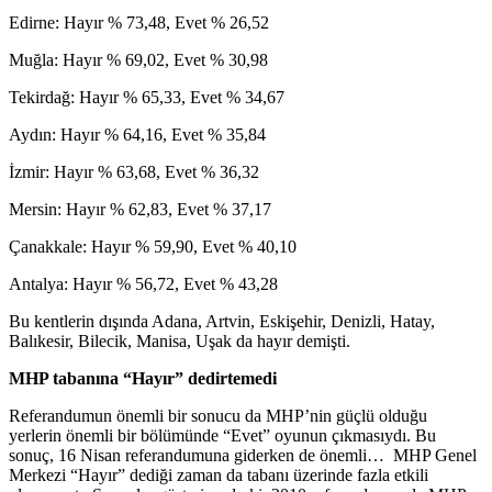
Edirne: Hayır % 73,48, Evet % 26,52
Muğla: Hayır % 69,02, Evet % 30,98
Tekirdağ: Hayır % 65,33, Evet % 34,67
Aydın: Hayır % 64,16, Evet % 35,84
İzmir: Hayır % 63,68, Evet % 36,32
Mersin: Hayır % 62,83, Evet % 37,17
Çanakkale: Hayır % 59,90, Evet % 40,10
Antalya: Hayır % 56,72, Evet % 43,28
Bu kentlerin dışında Adana, Artvin, Eskişehir, Denizli, Hatay,
Balıkesir, Bilecik, Manisa, Uşak da hayır demişti.
MHP tabanına “Hayır” dedirtemedi
Referandumun önemli bir sonucu da MHP’nin güçlü olduğu
yerlerin önemli bir bölümünde “Evet” oyunun çıkmasıydı. Bu
sonuç, 16 Nisan referandumuna giderken de önemli… MHP Genel
Merkezi “Hayır” dediği zaman da tabanı üzerinde fazla etkili