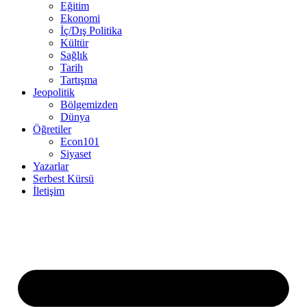
Eğitim
Ekonomi
İç/Dış Politika
Kültür
Sağlık
Tarih
Tartışma
Jeopolitik
Bölgemizden
Dünya
Öğretiler
Econ101
Siyaset
Yazarlar
Serbest Kürsü
İletişim