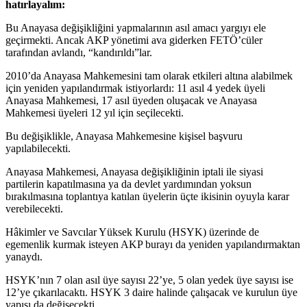
hatırlayalım:
Bu Anayasa değişikliğini yapmalarının asıl amacı yargıyı ele
geçirmekti. Ancak AKP yönetimi ava giderken FETÖ’cüler
tarafından avlandı, “kandırıldı”lar.
2010’da Anayasa Mahkemesini tam olarak etkileri altına alabilmek
için yeniden yapılandırmak istiyorlardı: 11 asıl 4 yedek üyeli
Anayasa Mahkemesi, 17 asıl üyeden oluşacak ve Anayasa
Mahkemesi üyeleri 12 yıl için seçilecekti.
Bu değişiklikle, Anayasa Mahkemesine kişisel başvuru
yapılabilecekti.
Anayasa Mahkemesi, Anayasa değişikliğinin iptali ile siyasi
partilerin kapatılmasına ya da devlet yardımından yoksun
bırakılmasına toplantıya katılan üyelerin üçte ikisinin oyuyla karar
verebilecekti.
Hâkimler ve Savcılar Yüksek Kurulu (HSYK) üzerinde de
egemenlik kurmak isteyen AKP burayı da yeniden yapılandırmaktan
yanaydı.
HSYK’nın 7 olan asıl üye sayısı 22’ye, 5 olan yedek üye sayısı ise
12’ye çıkarılacaktı. HSYK 3 daire halinde çalışacak ve kurulun üye
yapısı da değişecekti.