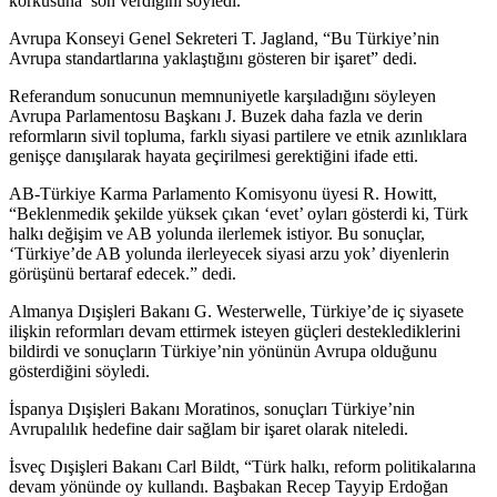
korkusuna’ son verdiğini söyledi.
Avrupa Konseyi Genel Sekreteri T. Jagland, “Bu Türkiye’nin
Avrupa standartlarına yaklaştığını gösteren bir işaret” dedi.
Referandum sonucunun memnuniyetle karşıladığını söyleyen
Avrupa Parlamentosu Başkanı J. Buzek daha fazla ve derin
reformların sivil topluma, farklı siyasi partilere ve etnik azınlıklara
genişçe danışılarak hayata geçirilmesi gerektiğini ifade etti.
AB-Türkiye Karma Parlamento Komisyonu üyesi R. Howitt,
“Beklenmedik şekilde yüksek çıkan ‘evet’ oyları gösterdi ki, Türk
halkı değişim ve AB yolunda ilerlemek istiyor. Bu sonuçlar,
‘Türkiye’de AB yolunda ilerleyecek siyasi arzu yok’ diyenlerin
görüşünü bertaraf edecek.” dedi.
Almanya Dışişleri Bakanı G. Westerwelle, Türkiye’de iç siyasete
ilişkin reformları devam ettirmek isteyen güçleri desteklediklerini
bildirdi ve sonuçların Türkiye’nin yönünün Avrupa olduğunu
gösterdiğini söyledi.
İspanya Dışişleri Bakanı Moratinos, sonuçları Türkiye’nin
Avrupalılık hedefine dair sağlam bir işaret olarak niteledi.
İsveç Dışişleri Bakanı Carl Bildt, “Türk halkı, reform politikalarına
devam yönünde oy kullandı. Başbakan Recep Tayyip Erdoğan