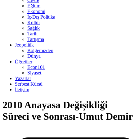
Çevre
Eğitim
Ekonomi
İç/Dış Politika
Kültür
Sağlık
Tarih
Tartışma
Jeopolitik
Bölgemizden
Dünya
Öğretiler
Econ101
Siyaset
Yazarlar
Serbest Kürsü
İletişim
2010 Anayasa Değişikliği
Süreci ve Sonrası-Umut Demir