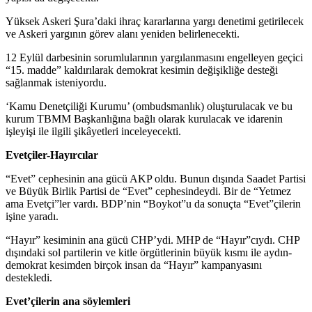
Yüksek Askeri Şura’daki ihraç kararlarına yargı denetimi getirilecek
ve Askeri yargının görev alanı yeniden belirlenecekti.
12 Eylül darbesinin sorumlularının yargılanmasını engelleyen geçici
“15. madde” kaldırılarak demokrat kesimin değişikliğe desteği
sağlanmak isteniyordu.
‘Kamu Denetçiliği Kurumu’ (ombudsmanlık) oluşturulacak ve bu
kurum TBMM Başkanlığına bağlı olarak kurulacak ve idarenin
işleyişi ile ilgili şikâyetleri inceleyecekti.
Evetçiler-Hayırcılar
“Evet” cephesinin ana gücü AKP oldu. Bunun dışında Saadet Partisi
ve Büyük Birlik Partisi de “Evet” cephesindeydi. Bir de “Yetmez
ama Evetçi”ler vardı. BDP’nin “Boykot”u da sonuçta “Evet”çilerin
işine yaradı.
“Hayır” kesiminin ana gücü CHP’ydi. MHP de “Hayır”cıydı. CHP
dışındaki sol partilerin ve kitle örgütlerinin büyük kısmı ile aydın-
demokrat kesimden birçok insan da “Hayır” kampanyasını
destekledi.
Evet’çilerin ana söylemleri