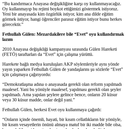
“Bu kandırmaca Anayasa değişikliğine karşı oy kullanmayacağız.
Oy kullanmayıp bu rejimi boykot ettiğimizi göstermek istiyoruz.
Yeni bir anayasada kim özgürlük istiyor, kim ana dilde eğitim
görmek istiyor, hangi öğrenciler parasız eğitim istiyor bunu herkes
görecektir.”
Fethullah Gülen: Mezardakilere bile “Evet” oyu kullandırmak
lazım
2010 Anayasa değişikliği kampanyası sırasında Gülen Hareketi
(FETÖ) taraftarları da “Evet” için çalışma yürüttü.
Harekete bağlı medya kuruluşları AKP söylemleriyle aynı yönde
yayın yaparken Fethullah Gülen de yandaşlarını şu sözlerle “Evet”
için çalışmaya çağırıyordu:
“Demokratlaşma adına o anayasada gerekli olan reform yapılmadı
maalesef. Yani bu yönüyle maalesef, yapılması gerekli olan şeyler
yapılmadı. Ama yapılan şeylere gelince bence, onların 20 küsur
veya 30 küsur madde, onlar değil yani.”
Fethullah Gülen, herkesi Evet oyu kullanmaya çağırdı:
“Onların içinde önemli, hayati, bir kısım cellatlıkların bir yönüyle,
bir kısım vesayetlerin önünü almaya matuf bir iki madde bile olsa,