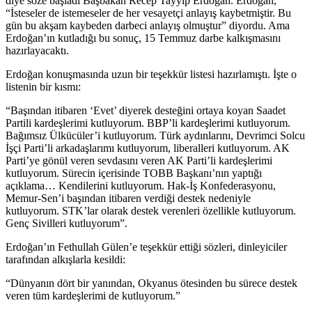
diye söze başladı Başbakan Recep Tayyip Erdoğan. Erdoğan,
“İsteseler de istemeseler de her vesayetçi anlayış kaybetmiştir. Bu
gün bu akşam kaybeden darbeci anlayış olmuştur” diyordu. Ama
Erdoğan’ın kutladığı bu sonuç, 15 Temmuz darbe kalkışmasını
hazırlayacaktı.
Erdoğan konuşmasında uzun bir teşekkür listesi hazırlamıştı. İşte o
listenin bir kısmı:
“Başından itibaren ‘Evet’ diyerek desteğini ortaya koyan Saadet
Partili kardeşlerimi kutluyorum. BBP’li kardeşlerimi kutluyorum.
Bağımsız Ülkücüler’i kutluyorum. Türk aydınlarını, Devrimci Solcu
İşçi Parti’li arkadaşlarımı kutluyorum, liberalleri kutluyorum. AK
Parti’ye gönül veren sevdasını veren AK Parti’li kardeşlerimi
kutluyorum. Sürecin içerisinde TOBB Başkanı’nın yaptığı
açıklama… Kendilerini kutluyorum. Hak-İş Konfederasyonu,
Memur-Sen’i başından itibaren verdiği destek nedeniyle
kutluyorum. STK’lar olarak destek verenleri özellikle kutluyorum.
Genç Sivilleri kutluyorum”.
Erdoğan’ın Fethullah Gülen’e teşekkür ettiği sözleri, dinleyiciler
tarafından alkışlarla kesildi:
“Dünyanın dört bir yanından, Okyanus ötesinden bu sürece destek
veren tüm kardeşlerimi de kutluyorum.”