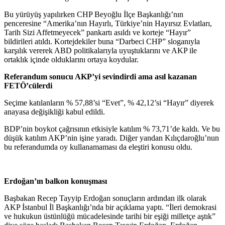
Bu yürüyüş yapılırken CHP Beyoğlu İlçe Başkanlığı’nın
penceresine “Amerika’nın Hayırlı, Türkiye’nin Hayırsız Evlatları,
Tarih Sizi Affetmeyecek” pankartı asıldı ve korteje “Hayır”
bildirileri atıldı. Kortejdekiler buna “Darbeci CHP” sloganıyla
karşılık vererek ABD politikalarıyla uyuştuklarını ve AKP ile
ortaklık içinde olduklarını ortaya koydular.
Referandum sonucu AKP’yi sevindirdi ama asıl kazanan
FETÖ’cülerdi
Seçime katılanların % 57,88’si “Evet”, % 42,12’si “Hayır” diyerek
anayasa değişikliği kabul edildi.
BDP’nin boykot çağrısının etkisiyle katılım % 73,71’de kaldı. Ve bu
düşük katılım AKP’nin işine yaradı. Diğer yandan Kılıçdaroğlu’nun
bu referandumda oy kullanamaması da eleştiri konusu oldu.
Erdoğan’ın balkon konuşması
Başbakan Recep Tayyip Erdoğan sonuçların ardından ilk olarak
AKP İstanbul İl Başkanlığı’nda bir açıklama yaptı. “İleri demokrasi
ve hukukun üstünlüğü mücadelesinde tarihi bir eşiği milletçe aştık”