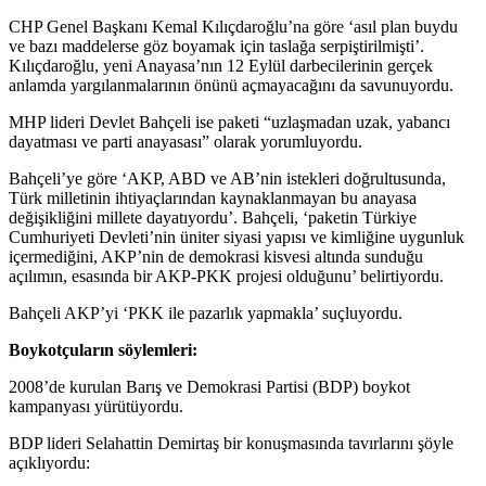
CHP Genel Başkanı Kemal Kılıçdaroğlu’na göre ‘asıl plan buydu
ve bazı maddelerse göz boyamak için taslağa serpiştirilmişti’.
Kılıçdaroğlu, yeni Anayasa’nın 12 Eylül darbecilerinin gerçek
anlamda yargılanmalarının önünü açmayacağını da savunuyordu.
MHP lideri Devlet Bahçeli ise paketi “uzlaşmadan uzak, yabancı
dayatması ve parti anayasası” olarak yorumluyordu.
Bahçeli’ye göre ‘AKP, ABD ve AB’nin istekleri doğrultusunda,
Türk milletinin ihtiyaçlarından kaynaklanmayan bu anayasa
değişikliğini millete dayatıyordu’. Bahçeli, ‘paketin Türkiye
Cumhuriyeti Devleti’nin üniter siyasi yapısı ve kimliğine uygunluk
içermediğini, AKP’nin de demokrasi kisvesi altında sunduğu
açılımın, esasında bir AKP-PKK projesi olduğunu’ belirtiyordu.
Bahçeli AKP’yi ‘PKK ile pazarlık yapmakla’ suçluyordu.
Boykotçuların söylemleri:
2008’de kurulan Barış ve Demokrasi Partisi (BDP) boykot
kampanyası yürütüyordu.
BDP lideri Selahattin Demirtaş bir konuşmasında tavırlarını şöyle
açıklıyordu: