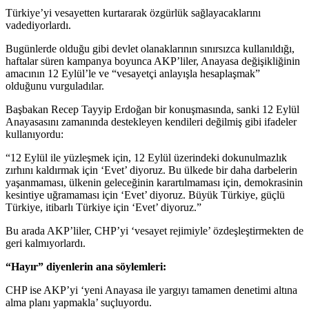
Türkiye’yi vesayetten kurtararak özgürlük sağlayacaklarını
vadediyorlardı.
Bugünlerde olduğu gibi devlet olanaklarının sınırsızca kullanıldığı,
haftalar süren kampanya boyunca AKP’liler, Anayasa değişikliğinin
amacının 12 Eylül’le ve “vesayetçi anlayışla hesaplaşmak”
olduğunu vurguladılar.
Başbakan Recep Tayyip Erdoğan bir konuşmasında, sanki 12 Eylül
Anayasasını zamanında destekleyen kendileri değilmiş gibi ifadeler
kullanıyordu:
“12 Eylül ile yüzleşmek için, 12 Eylül üzerindeki dokunulmazlık
zırhını kaldırmak için ‘Evet’ diyoruz. Bu ülkede bir daha darbelerin
yaşanmaması, ülkenin geleceğinin karartılmaması için, demokrasinin
kesintiye uğramaması için ‘Evet’ diyoruz. Büyük Türkiye, güçlü
Türkiye, itibarlı Türkiye için ‘Evet’ diyoruz.”
Bu arada AKP’liler, CHP’yi ‘vesayet rejimiyle’ özdeşleştirmekten de
geri kalmıyorlardı.
“Hayır” diyenlerin ana söylemleri:
CHP ise AKP’yi ‘yeni Anayasa ile yargıyı tamamen denetimi altına
alma planı yapmakla’ suçluyordu.