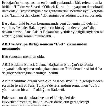
Erdoğan’ın konuşmasının en önemli yanlarından biri, referandumla
birlikte “Hâkim ve Savcılar Yüksek Kurulu’nun yapısını demokratik
ülkelerdeki işleyişe uygun hale getirdiklerini” belirtmesiydi. Yargıda
artık “katılımcı demokrasi” döneminin başladığını iddia ediyorlardı.
Başbakan, ünlü balkon konuşmasında yeni dönemin müjdelerini
verirken, “Adalet Bakanı yetkilerin birçoğunu devrediyor” diye
devam etmişti. Ama Adalet Bakanı’nın yetkileriyle ilgili söylenen bu
sözler üç sene sonra unutulacaktı…
ABD ve Avrupa Birliği sonucun “Evet” çıkmasından
memnundu
Batı sonuçtan memnun oldu.
ABD Başkanı Barack Obama, Başbakan Erdoğan’ı telefonla
arayarak halk oylamasında çıkan sonucun Türk demokrasisini daha
da güçlendireceğine inandığını belirtti.
AB’nin yürütme organı olan Avrupa Komisyonu’nun genişlemeden
sorumlu üyesi S. Fule, Türkiye’de referandum sonucunun “doğru
yönde atılan bir adım” olduğunu ifade etti.
Fule, sonucun demokrasi ve temel hürriyetleri de
kuvvetlendireceğini, halkın ‘askeri darbelerin geri geleceği