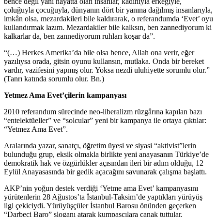
bence değil yani hayatta olan insanlar, kadınıyla erkeğiyle,
çoluğuyla çocuğuyla, dünyanın dört bir yanına dağılmış insanlarıyla,
imkân olsa, mezardakileri bile kaldırarak, o referandumda ‘Evet’ oyu
kullandırmak lazım. Mezardakiler bile kalksın, ben zannediyorum ki
kalkarlar da, ben zannediyorum ruhları koşar da”.
“(…) Herkes Amerika’da bile olsa bence, Allah ona verir, eğer
yazılıysa orada, gitsin oyunu kullansın, mutlaka. Onda bir bereket
vardır, vazifesini yapmış olur. Yoksa nezdi uluhiyette sorumlu olur.”
(Tanrı katında sorumlu olur. Bn.)
Yetmez Ama Evet’çilerin kampanyası
2010 referandum sürecinde neo-liberalizm rüzgârına kapılan bazı
“entelektüeller” ve “solcular” yeni bir kampanya ile ortaya çıktılar:
“Yetmez Ama Evet”.
Aralarında yazar, sanatçı, öğretim üyesi ve siyasi “aktivist”lerin
bulunduğu grup, eksik olmakla birlikte yeni anayasanın Türkiye’de
demokratik hak ve özgürlükler açısından ileri bir adım olduğu, 12
Eylül Anayasasında bir gedik açacağını savunarak çalışma başlattı.
AKP’nin yoğun destek verdiği ‘Yetme ama Evet’ kampanyasını
yürütenlerin 28 Ağustos’ta İstanbul-Taksim’de yaptıkları yürüyüş
ilgi çekiciydi. Yürüyüşçüler İstanbul Barosu önünden geçerken
“Darbeci Baro” sloganı atarak kumpasçılara çanak tuttular.