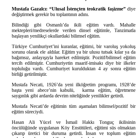
Mustafa Gazalcı: “Ulusal İstençten teokratik faşizme”
diye
değiştirmek gerekir bu toplantının adını.
Bilindiği gibi Osmanlı’da ikili eğitim vardı. Mahalle
mektepleri/medreselerde verilen dinsel eğitimle, Tanzimatla
başlayan yenilikçi okullardaki bilimsel eğitim.
Türkiye Cumhuriyet’ini kuranlar, eğitimi, bir varoluş yokoluş
sorunu olarak ele aldılar. Eğitim ya bir ulusu tutsak kılar ya da
bağımsız, anlayışıyla hareket edilmiştir. Pozitif/bilimsel eğitim
tercih edilmiştir. Cumhuriyetin maarif-imisakı diye bir ilkeler
topluluğu vardı. Cumhuriyet kurulduktan 4 ay sonra eğitim
birliği getirilmiştir.
Mustafa Necati, 1926’da yeni ilköğretim programı, 1928’de
başta yeni abece’nin kabulü, karma eğitim, öğretmene
saygınlık gibi ardarda devrim niteliğinde yenilikler getirdi.
Mustafa Necati’de eğitimin tüm aşamaları bilimsel/pozitif bir
eğitim süreciydi.
Hasan Ali Yücel ve İsmail Hakkı Tonguç ikilisinin
öncülüğünde uygulanan Köy Enstitüleri, eğitimi süs olmaktan
çıkarıp üretici bir duruma getirdi. İnsan ve toplum eğitim