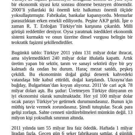
bir ekonomik siyasi kriz sonrası döneme benzeyen dönemdir.
2000’li yıllardaki iki önemli kriz halkımızı önemli ölçüde
yoksullaştırmıştır. Fabrikalar, bankalar kapanıyordu. Memurlar
parasızlıktan erken emekli ediliyordu. Peşine AKP geldi. İşte o
zaman R. T. Erdoğan Türkiye’nin karşısına çıkarıldı. Milli
görüşü reddettiler deniyor. Oysa yaratmak istedikleri ekonomik
sistemi kurmaktı ve onun üzerine dinsel vurgusu belirgin bir
teokratik faşizmi şekillendirdiler.
Bugünkü tablo: Türkiye 2011 yılını 131 milyar dolar ihracat,
ama söylemedikleri 240 milyar dolar ithalatla kapattı. Artık
üretim yapan bir sektör, tarım ve sanayi sektörü diye bir şey
kalmadı da ondan bu durum. Haraç mezat satıldı, peşkeş
çekildi. Bu ekonominin doğal gidişi denerek kahvedeki
vatandaşa bile kabul ettirildi, doğal karşılandı. Ukrayna’dan
buğday, Bulgaristan’dan koyun alıyoruz. 2011’de cari açık 78
milyar doları aştı. Bu şudur: Üretmeyen Türkiye dünyanın en
iyi ekonomisi olarak sunulmaktadır. Her yıl 100 milyar dolar
sıcak parayı Türkiye’ye getirmek durumundasınız. Bunun için
müthiş taviz vermek zorundasınız. Şimdi tutuştular. Sıcak para
gelişi zorlaştı. Sahte cenneti sürdürebilmeleri mümkün değil. 13
milyon kişi yoksulluk sınırının altında.
2011 yılında tam 55 milyar lira faiz ödedik. Haftada 1 milyar
liradan fazla. Geçen gün 6 şeker fabrikasını sattılar. 4 günlük