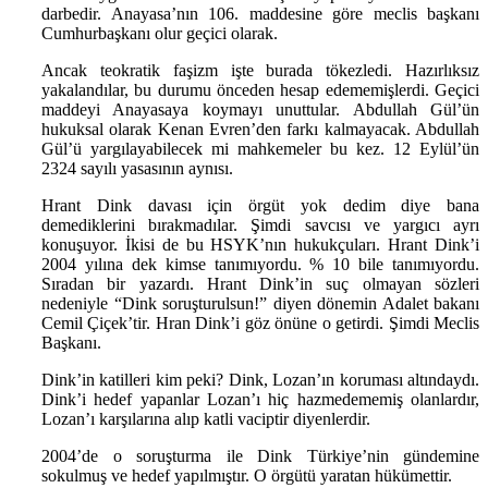
darbedir. Anayasa’nın 106. maddesine göre meclis başkanı
Cumhurbaşkanı olur geçici olarak.
Ancak teokratik faşizm işte burada tökezledi. Hazırlıksız
yakalandılar, bu durumu önceden hesap edememişlerdi. Geçici
maddeyi Anayasaya koymayı unuttular. Abdullah Gül’ün
hukuksal olarak Kenan Evren’den farkı kalmayacak. Abdullah
Gül’ü yargılayabilecek mi mahkemeler bu kez. 12 Eylül’ün
2324 sayılı yasasının aynısı.
Hrant Dink davası için örgüt yok dedim diye bana
demediklerini bırakmadılar. Şimdi savcısı ve yargıcı ayrı
konuşuyor. İkisi de bu HSYK’nın hukukçuları. Hrant Dink’i
2004 yılına dek kimse tanımıyordu. % 10 bile tanımıyordu.
Sıradan bir yazardı. Hrant Dink’in suç olmayan sözleri
nedeniyle “Dink soruşturulsun!” diyen dönemin Adalet bakanı
Cemil Çiçek’tir. Hran Dink’i göz önüne o getirdi. Şimdi Meclis
Başkanı.
Dink’in katilleri kim peki? Dink, Lozan’ın koruması altındaydı.
Dink’i hedef yapanlar Lozan’ı hiç hazmedememiş olanlardır,
Lozan’ı karşılarına alıp katli vaciptir diyenlerdir.
2004’de o soruşturma ile Dink Türkiye’nin gündemine
sokulmuş ve hedef yapılmıştır. O örgütü yaratan hükümettir.