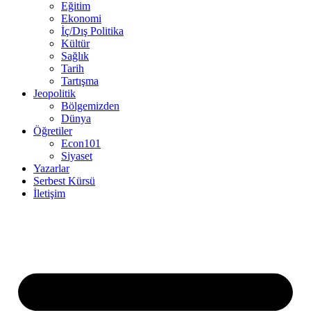
Eğitim
Ekonomi
İç/Dış Politika
Kültür
Sağlık
Tarih
Tartışma
Jeopolitik
Bölgemizden
Dünya
Öğretiler
Econ101
Siyaset
Yazarlar
Serbest Kürsü
İletişim