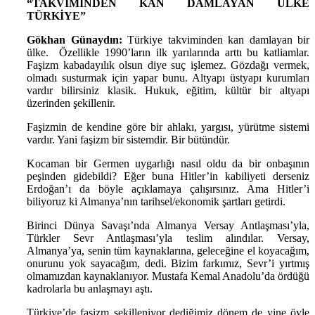
“TAKVİMİNDEN KAN DAMLAYAN ÜLKE
TÜRKİYE”
Gökhan Günaydın:
Türkiye takviminden kan damlayan bir
ülke. Özellikle 1990’ların ilk yarılarında arttı bu katliamlar.
Faşizm kabadayılık olsun diye suç işlemez. Gözdağı vermek,
olmadı susturmak için yapar bunu. Altyapı üstyapı kurumları
vardır bilirsiniz klasik. Hukuk, eğitim, kültür bir altyapı
üzerinden şekillenir.
Faşizmin de kendine göre bir ahlakı, yargısı, yürütme sistemi
vardır. Yani faşizm bir sistemdir. Bir bütündür.
Kocaman bir Germen uygarlığı nasıl oldu da bir onbaşının
peşinden gidebildi? Eğer buna Hitler’in kabiliyeti derseniz
Erdoğan’ı da böyle açıklamaya çalışırsınız. Ama Hitler’i
biliyoruz ki Almanya’nın tarihsel/ekonomik şartları getirdi.
Birinci Dünya Savaşı’nda Almanya Versay Antlaşması’yla,
Türkler Sevr Antlaşması’yla teslim alındılar. Versay,
Almanya’ya, senin tüm kaynaklarına, geleceğine el koyacağım,
onurunu yok sayacağım, dedi. Bizim farkımız, Sevr’i yırtmış
olmamızdan kaynaklanıyor. Mustafa Kemal Anadolu’da ördüğü
kadrolarla bu anlaşmayı aştı.
Türkiye’de faşizm şekilleniyor dediğimiz dönem de yine öyle