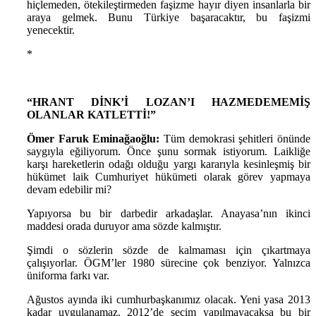
hiçlemeden, ötekileştirmeden faşizme hayır diyen insanlarla bir
araya gelmek. Bunu Türkiye başaracaktır, bu faşizmi
yenecektir.
*
“HRANT DİNK’İ LOZAN’I HAZMEDEMEMİŞ
OLANLAR KATLETTİ!”
Ömer Faruk Eminağaoğlu:
Tüm demokrasi şehitleri önünde
saygıyla eğiliyorum. Önce şunu sormak istiyorum. Laikliğe
karşı hareketlerin odağı olduğu yargı kararıyla kesinleşmiş bir
hükümet laik Cumhuriyet hükümeti olarak görev yapmaya
devam edebilir mi?
Yapıyorsa bu bir darbedir arkadaşlar. Anayasa’nın ikinci
maddesi orada duruyor ama sözde kalmıştır.
Şimdi o sözlerin sözde de kalmaması için çıkartmaya
çalışıyorlar. ÖGM’ler 1980 sürecine çok benziyor. Yalnızca
üniforma farkı var.
Ağustos ayında iki cumhurbaşkanımız olacak. Yeni yasa 2013
kadar uygulanamaz. 2012’de seçim yapılmayacaksa bu bir