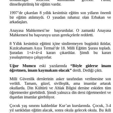
dinselleştirilmiş bir eğitim vardır.
1997’de çıkarılan 8 yıllık kesintisiz eğitim son yılların önemli
bir eğitim atılımıydı. O yasadan rahatsız olan Erbakan ve
arkadaşları.
Anayasa Mahkemesi’ne başvurdular. O zamanki Anayasa
Mahkemesi bu başvuruyu uzun gerekçelerle reddetti.
8 Yıllık kesintisiz eğitimi içine sindiremeyen bugünkü iktidar,
Kızılcahamam Asya Termal’de 18. Milli Eğitim Şurası topladı.
Şuradan 1+4+4+4 kararı çıkardılar. Şimdi bu kararı
yasalaştırmaya çalışıyorlar.
Uğur Mumcu
eski yazılarında
“Böyle giderse imam
öğretmen, imam kaymakam olacak”
derdi. Dediği çıktı.
Milli Güvenlik derslerinin asker tarafından verilmesine son
verildi. Tamam, güzel, sivilleştik, ama imamlar artarak
okullarda. Din Kültürü ve Ahlak Bilgisi dersine eskiden tüm
öğretmenler girebilirdi. Şimdi yalnızca din dersi öğretmenleri ve
dışardan imamlar girebiliyor.
Çocuk yaş sınırını kaldırdılar Kur’an kurslarında. Çocuk, 3-4
yıl sarıklıdan eğitim alacak, sonra okula gelecek okula. Bu ikili