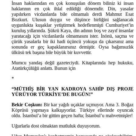
İnsan haklarından en çok konuşulan dönem biliniz ki insan
haklarının en çok ihlal edildiği dönemdir. Din, yasalar
yapılırken vicdanlarda bile olmamalı derdi Mahmut Esat
Bozkurt. Ulusun duygu ve düşünce birliğini sağlanacak
uygunlukta kuşaklar yetiştirmek hedeflenmişti Cumhuriyet’in
kuruluş yıllarında. Şükrü Kaya, din adının boş ve zayıf insanlar
yaratacağı için vicdanlarda olmamasını ister. İnönü, saçma ve
çürük yasalarla bir iki hadi üçüncü yokuşu da çıkarsınız ama
sonunda er geç kapaklanırsınız demiştir. Oysa bağımsızlık
ülküsü tek başına bile büyük bir kuvvettir.
Mumcu yandaş değil gazeteciydi. Kitaplarında hep hukuku,
Atatürkçülüğü anlattı. Bunun için
*
“MÜTHİŞ BİR YAN KADROYA SAHİP DIŞ PROJE
YÜRÜYOR TÜRKİYE’DE BUGÜN!”
Bekir Coşkun:
Bir kar yağdı uçaklar uçmuyor. Ama 3. Boğaz
Köprüsü yapmaya kalkışıyorlar. Türkiye ellerinde oyuncak
oldu. İstanbul’a bir gittim geçen hafta; İstanbul’u mahvetmişler!
Uğurlarla dost olmaktan mutluluk duyuyorum.