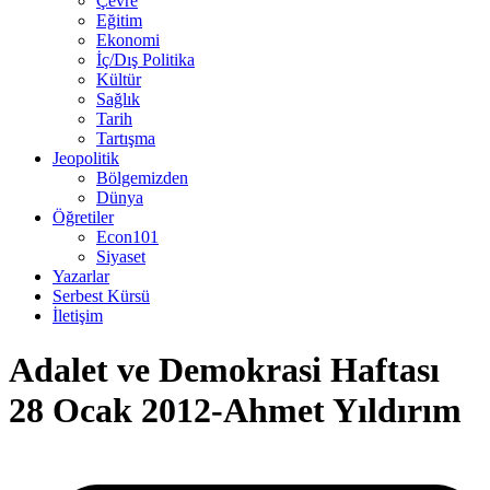
Çevre
Eğitim
Ekonomi
İç/Dış Politika
Kültür
Sağlık
Tarih
Tartışma
Jeopolitik
Bölgemizden
Dünya
Öğretiler
Econ101
Siyaset
Yazarlar
Serbest Kürsü
İletişim
Adalet ve Demokrasi Haftası
28 Ocak 2012-Ahmet Yıldırım