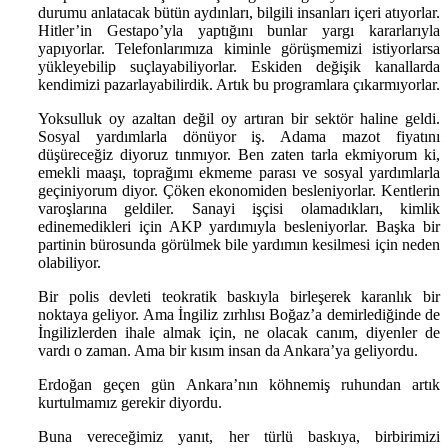
durumu anlatacak bütün aydınları, bilgili insanları içeri atıyorlar.
Hitler’in Gestapo’yla yaptığını bunlar yargı kararlarıyla
yapıyorlar. Telefonlarımıza kiminle görüşmemizi istiyorlarsa
yükleyebilip suçlayabiliyorlar. Eskiden değişik kanallarda
kendimizi pazarlayabilirdik. Artık bu programlara çıkarmıyorlar.
Yoksulluk oy azaltan değil oy artıran bir sektör haline geldi.
Sosyal yardımlarla dönüyor iş. Adama mazot fiyatını
düşüreceğiz diyoruz tınmıyor. Ben zaten tarla ekmiyorum ki,
emekli maaşı, toprağımı ekmeme parası ve sosyal yardımlarla
geçiniyorum diyor. Çöken ekonomiden besleniyorlar. Kentlerin
varoşlarına geldiler. Sanayi işçisi olamadıkları, kimlik
edinemedikleri için AKP yardımıyla besleniyorlar. Başka bir
partinin bürosunda görülmek bile yardımın kesilmesi için neden
olabiliyor.
Bir polis devleti teokratik baskıyla birleşerek karanlık bir
noktaya geliyor. Ama İngiliz zırhlısı Boğaz’a demirlediğinde de
İngilizlerden ihale almak için, ne olacak canım, diyenler de
vardı o zaman. Ama bir kısım insan da Ankara’ya geliyordu.
Erdoğan geçen gün Ankara’nın köhnemiş ruhundan artık
kurtulmamız gerekir diyordu.
Buna vereceğimiz yanıt, her türlü baskıya, birbirimizi