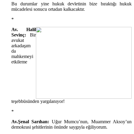
Bu durumlar yine hukuk devletinin bize bıraktığı hukuk
mücadelesi sonucu ortadan kalkacaktır.
*
Av. Halil
Sevinç:
Bir
avukat
arkadaşım
da
mahkemeyi
etkileme
teşebbüsünden yargılanıyor!
*
Av.Şenal Sarıhan:
Uğur Mumcu’nun, Muammer Aksoy’un
demokrasi şehitlerinin önünde saygıyla eğiliyorum.