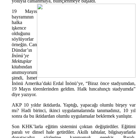
yoluyla canlanmaya, bilinçlenmeye başladı.
19 Mayıs
bayramının
halka
işkence
olduğunu
söylüyorlar
örneğin. Can
Dündar’ın
İnönü’ye
Mektuplar
kitabından
anımsıyorum
şimdi, İsmet
İnönü Amerika’daki Erdal İnönü’ye, “Biraz önce stadyumdan,
19 Mayıs törenlerinden geldim. Halk hıncahınçtı stadyumda”
diye yazıyor.
AKP 10 yıldır iktidarda. Yaptığı, yapacağı olumlu birşey var
mı? Hadi birinci, ikinci uygulamalarında tanımadınız, 10 yıl
sonra da bu iktidardan olumlu uygulamalar beklemek yanlıştır.
Son KHK’larla eğitim sistemini çoktan değiştirdiler. Eğitimi
paralı ve dinsel hale getirdiler. Akıllı tahtalar, bilgisayarlarla
donatacağız sözlerine kanmamak gerekir. Paralı,