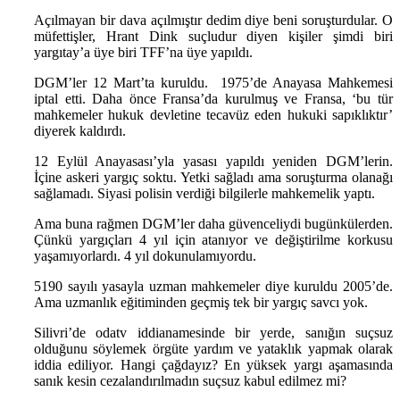
Açılmayan bir dava açılmıştır dedim diye beni soruşturdular. O
müfettişler, Hrant Dink suçludur diyen kişiler şimdi biri
yargıtay’a üye biri TFF’na üye yapıldı.
DGM’ler 12 Mart’ta kuruldu. 1975’de Anayasa Mahkemesi
iptal etti. Daha önce Fransa’da kurulmuş ve Fransa, ‘bu tür
mahkemeler hukuk devletine tecavüz eden hukuki sapıklıktır’
diyerek kaldırdı.
12 Eylül Anayasası’yla yasası yapıldı yeniden DGM’lerin.
İçine askeri yargıç soktu. Yetki sağladı ama soruşturma olanağı
sağlamadı. Siyasi polisin verdiği bilgilerle mahkemelik yaptı.
Ama buna rağmen DGM’ler daha güvenceliydi bugünkülerden.
Çünkü yargıçları 4 yıl için atanıyor ve değiştirilme korkusu
yaşamıyorlardı. 4 yıl dokunulamıyordu.
5190 sayılı yasayla uzman mahkemeler diye kuruldu 2005’de.
Ama uzmanlık eğitiminden geçmiş tek bir yargıç savcı yok.
Silivri’de odatv iddianamesinde bir yerde, sanığın suçsuz
olduğunu söylemek örgüte yardım ve yataklık yapmak olarak
iddia ediliyor. Hangi çağdayız? En yüksek yargı aşamasında
sanık kesin cezalandırılmadın suçsuz kabul edilmez mi?