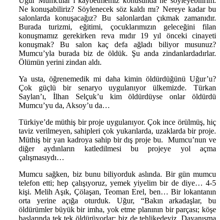
Uğur Mumcular’ı kaybetmemiz konusunda ne söyleyebilirim.
Ne konuşabiliriz? Söylenecek söz kaldı mı? Nereye kadar bu
salonlarda konuşacağız? Bu salonlardan çıkmak zamanıdır.
Burada turizmi, eğitimi, çocuklarımızın geleceğini filan
konuşmamız gerekirken reva mıdır 19 yıl önceki cinayeti
konuşmak? Bu salon kaç defa ağladı biliyor musunuz?
Mumcu’yla burada biz de öldük. Şu anda zindanlardadırlar.
Ölümün yerini zindan aldı.
Ya usta, öğrenemedik mi daha kimin öldürdüğünü Uğur’u?
Çok güçlü bir senaryo uygulanıyor ülkemizde. Türkan
Saylan’ı, İlhan Selçuk’u kim öldürdüyse onlar öldürdü
Mumcu’yu da, Aksoy’u da…
Türkiye’de müthiş bir proje uygulanıyor. Çok ince örülmüş, hiç
taviz verilmeyen, sahipleri çok yukarılarda, uzaklarda bir proje.
Müthiş bir yan kadroya sahip bir dış proje bu. Mumcu’nun ve
diğer aydınların katledilmesi bu projeye yol açma
çalışmasıydı…
Mumcu sağken, biz bunu biliyorduk aslında. Bir gün mumcu
telefon etti; hep çalışıyoruz, yemek yiyelim bir de diye… 4-5
kişi. Melih Aşık, Çölaşan, Teoman Erel, ben… Bir lokantanın
orta yerine açığa oturduk. Uğur, “Bakın arkadaşlar, bu
öldürümler büyük bir imha, yok etme planının bir parçası; köşe
başlarında tek tek öldürüyorlar; biz de tehlikedeyiz. Dayanışma