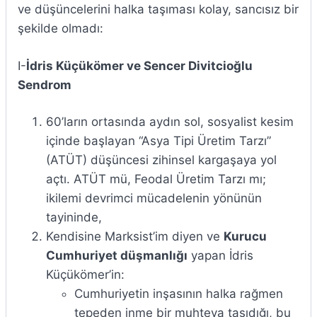
ve düşüncelerini halka taşıması kolay, sancısız bir
şekilde olmadı:
I-
İdris Küçükömer ve Sencer Divitcioğlu
Sendrom
60’ların ortasında aydın sol, sosyalist kesim
içinde başlayan “Asya Tipi Üretim Tarzı”
(ATÜT) düşüncesi zihinsel kargaşaya yol
açtı. ATÜT mü, Feodal Üretim Tarzı mı;
ikilemi devrimci mücadelenin yönünün
tayininde,
Kendisine Marksist’im diyen ve
Kurucu
Cumhuriyet düşmanlığı
yapan İdris
Küçükömer’in:
Cumhuriyetin inşasının halka rağmen
tepeden inme bir muhteva taşıdığı, bu