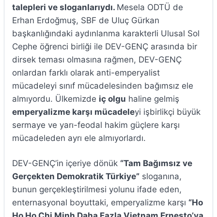
talepleri ve sloganlarıydı.
Mesela ODTÜ de
Erhan Erdoğmuş, SBF de Uluç Gürkan
başkanlığındaki aydınlanma karakterli Ulusal Sol
Cephe öğrenci birliği ile DEV-GENÇ arasında bir
dirsek teması olmasına rağmen, DEV-GENÇ
onlardan farklı olarak anti-emperyalist
mücadeleyi sınıf mücadelesinden bağımsız ele
almıyordu. Ülkemizde
iç olgu
haline gelmiş
emperyalizme karşı mücadele
yi işbirlikçi büyük
sermaye ve yarı-feodal hakim güçlere karşı
mücadeleden ayrı ele almıyorlardı.
DEV-GENÇ’in içeriye dönük
“Tam Bağımsız ve
Gerçekten Demokratik Türkiye”
sloganına,
bunun gerçekleştirilmesi yolunu ifade eden,
enternasyonal boyuttaki, emperyalizme karşı
“Ho
Ho Ho Chi Minh Daha Fazla Vietnam Ernesto’ya