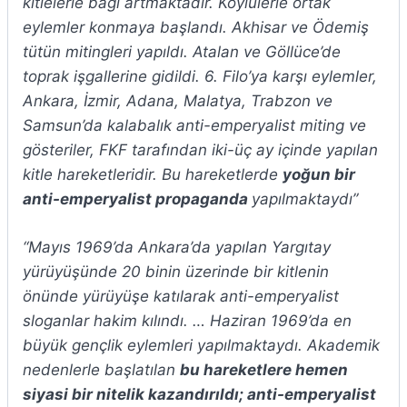
kitlelerle bağı artmaktadır. Köylülerle ortak
eylemler konmaya başlandı. Akhisar ve Ödemiş
tütün mitingleri yapıldı. Atalan ve Göllüce’de
toprak işgallerine gidildi. 6. Filo’ya karşı eylemler,
Ankara, İzmir, Adana, Malatya, Trabzon ve
Samsun’da ka­labalık anti-emperyalist miting ve
gösteriler, FKF tarafın­dan iki-üç ay içinde yapılan
kitle hareketleridir. Bu hare­ketlerde
yoğun bir
anti-emperyalist propaganda
yapılmak­taydı”
“Mayıs 1969’da Ankara’da yapılan Yargıtay
yürüyüşünde 20 binin üzerinde bir kitlenin
önünde yürüyüşe katılarak anti-emperyalist
sloganlar hakim kılındı. … Haziran 1969’da en
büyük gençlik eylemleri yapılmak­taydı. Akademik
nedenlerle başlatılan
bu hareketlere he­men
siyasi bir nitelik kazandırıldı; anti-emperyalist