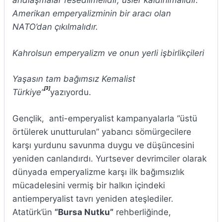
andlaşmalar fesedilmelidir, üsler kaldırılmalıdır.
Amerikan emperyalizminin bir aracı olan
NATO’dan çıkılmalıdır.
Kahrolsun emperyalizm ve onun yerli işbirlikçileri
Yaşasın tam bağımsız Kemalist
[3]
Türkiye”
yazıyordu.
Gençlik, anti-emperyalist kampanyalarla “üstü
örtülerek unutturulan” yabancı sömürgecilere
karşı yurdunu savunma duygu ve düşüncesini
yeniden canlandırdı. Yurtsever devrimciler olarak
dünyada emperyalizme karşı ilk bağımsızlık
mücadelesini vermiş bir halkın içindeki
antiemperyalist tavrı yeniden ateşlediler.
Atatürk’ün
“Bursa Nutku”
rehberliğinde,