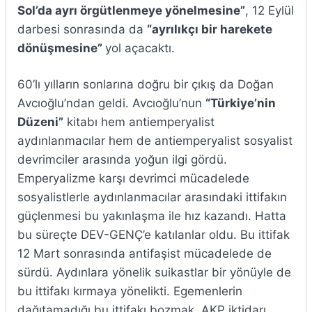
Sol’da ayrı örgütlenmeye yönelmesine”
, 12 Eylül
darbesi sonrasında da
“ayrılıkçı bir harekete
dönüşmesine”
yol açacaktı.
60’lı yılların sonlarına doğru bir çıkış da Doğan
Avcıoğlu’ndan geldi. Avcıoğlu’nun
“Türkiye’nin
Düzeni”
kitabı hem antiemperyalist
aydınlanmacılar hem de antiemperyalist sosyalist
devrimciler arasında yoğun ilgi gördü.
Emperyalizme karşı devrimci mücadelede
sosyalistlerle aydınlanmacılar arasındaki ittifakın
güçlenmesi bu yakınlaşma ile hız kazandı. Hatta
bu süreçte DEV-GENÇ’e katılanlar oldu. Bu ittifak
12 Mart sonrasında antifaşist mücadelede de
sürdü. Aydınlara yönelik suikastlar bir yönüyle de
bu ittifakı kırmaya yönelikti. Egemenlerin
dağıtamadığı bu ittifakı bozmak, AKP iktidarı