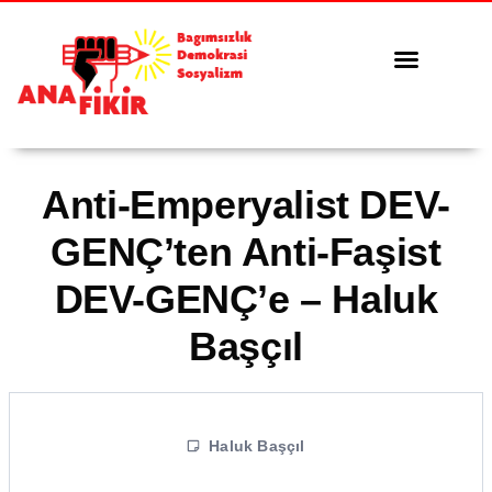
Tüm Yazılar
Serbest Kürsü
Anti-Emperyalist DEV-
GENÇ’ten Anti-Faşist
DEV-GENÇ’e – Haluk
Başçıl
Haluk Başçıl