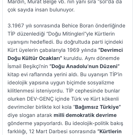
Mardin, Murat Belge vb. nin yanı sıra “sol”da da
çok sayıda insan bulunuyor.
3.1967 yılı sonrasında Behice Boran önderliğinde
TİP düzenlediği “Doğu Mitingleri”yle Kürtlerin
uyanışını hedefledi. Bu doğrultuda parti içindeki
Kürt üyelerin çabalarıyla 1969 yılında
“Devrimci
Doğu Kültür Ocakları”
kuruldu. Aynı dönemde
İsmail Beşikçi’nin
“Doğu Anadolu’nun Düzeni”
kitap evi raflarında yerini aldı. Bu uyanışın TİP’in
ideolojik yapısına uygun biçimde sosyalizme
kilitlenmesi isteniyordu. TİP cephesinde bunlar
olurken DEV-GENÇ içinde Türk ve Kürt kökenli
devrimciler birlikte kol kola “
Bağımsız Türkiye”
diye slogan atarak
milli demokratik devrime
gönderme yapıyorlardı. Bu ideolojik-politik bakış
farklılığı, 12 Mart Darbesi sonrasında
“Kürtlerin