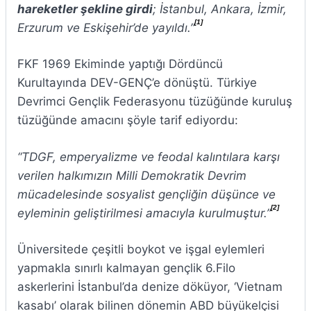
ha­reketler şekline girdi
; İstanbul, Ankara, İzmir,
[1]
Erzurum ve Eskişehir’de yayıldı.”
FKF 1969 Ekiminde yaptığı Dördüncü
Kurultayında DEV-GENÇ’e dönüştü. Türkiye
Devrimci Gençlik Federasyonu tüzüğünde kuruluş
tüzüğünde amacını şöyle tarif ediyordu:
“TDGF, emperyalizme ve feodal kalıntılara karşı
verilen halkımızın Milli Demokratik Devrim
mücadelesinde sosyalist gençliğin düşünce ve
[2]
eyleminin geliştirilmesi amacıyla kurulmuştur.”
Üniversitede çeşitli boykot ve işgal eylemleri
yapmakla sınırlı kalmayan gençlik 6.Filo
askerlerini İstanbul’da denize döküyor, ‘Vietnam
kasabı’ olarak bilinen dönemin ABD büyükelçisi