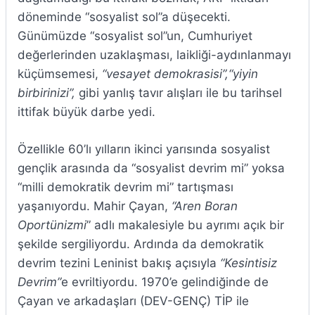
döneminde “sosyalist sol”a düşecekti.
Günümüzde “sosyalist sol”un, Cumhuriyet
değerlerinden uzaklaşması, laikliği-aydınlanmayı
küçümsemesi,
“vesayet demokrasisi”,“yiyin
birbirinizi”,
gibi yanlış tavır alışları ile bu tarihsel
ittifak büyük darbe yedi.
Özellikle 60’lı yılların ikinci yarısında sosyalist
gençlik arasında da “sosyalist devrim mi” yoksa
“milli demokratik devrim mi” tartışması
yaşanıyordu. Mahir Çayan,
“Aren Boran
Oportünizmi
” adlı makalesiyle bu ayrımı açık bir
şekilde sergiliyordu. Ardında da demokratik
devrim tezini Leninist bakış açısıyla
“Kesintisiz
Devrim”
e evriltiyordu. 1970’e gelindiğinde de
Çayan ve arkadaşları (DEV-GENÇ) TİP ile