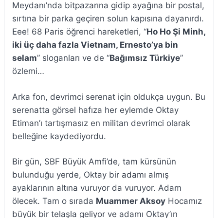
Meydanı’nda bitpazarına gidip ayağına bir postal,
sırtına bir parka geçiren solun kapısına dayanırdı.
Eee! 68 Paris öğrenci hareketleri, “
Ho Ho Şi Minh,
iki üç daha fazla Vietnam, Ernesto’ya bin
selam
” sloganları ve de “
Bağımsız Türkiye
”
özlemi…
Arka fon, devrimci serenat için oldukça uygun. Bu
serenatta görsel hafıza her eylemde Oktay
Etiman’ı tartışmasız en militan devrimci olarak
belleğine kaydediyordu.
Bir gün, SBF Büyük Amfi’de, tam kürsünün
bulunduğu yerde, Oktay bir adamı almış
ayaklarının altına vuruyor da vuruyor. Adam
ölecek. Tam o sırada
Muammer Aksoy
Hocamız
büyük bir telaşla geliyor ve adamı Oktay’ın