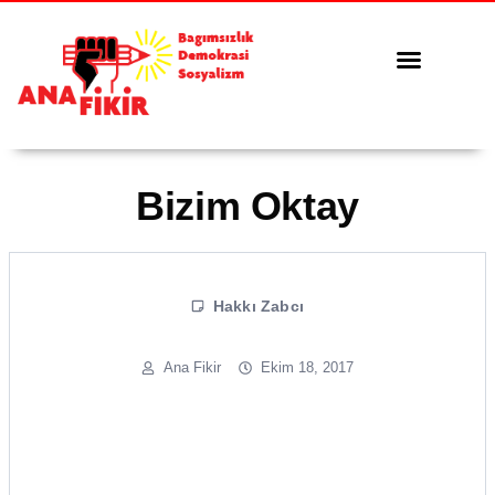
Tüm Yazılar
Serbest Kürsü
Bizim Oktay
Hakkı Zabcı
Ana Fikir
Ekim 18, 2017