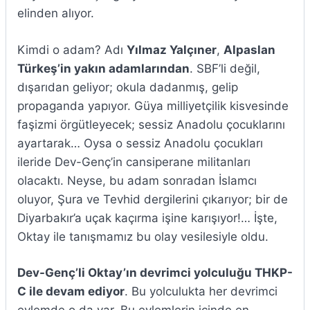
elinden alıyor.
Kimdi o adam? Adı
Yılmaz Yalçıner
,
Alpaslan
Türkeş’in yakın adamlarından
. SBF’li değil,
dışarıdan geliyor; okula dadanmış, gelip
propaganda yapıyor. Güya milliyetçilik kisvesinde
faşizmi örgütleyecek; sessiz Anadolu çocuklarını
ayartarak… Oysa o sessiz Anadolu çocukları
ileride Dev-Genç’in cansiperane militanları
olacaktı. Neyse, bu adam sonradan İslamcı
oluyor, Şura ve Tevhid dergilerini çıkarıyor; bir de
Diyarbakır’a uçak kaçırma işine karışıyor!… İşte,
Oktay ile tanışmamız bu olay vesilesiyle oldu.
Dev-Genç’li Oktay’ın devrimci yolculuğu THKP-
C ile devam ediyor
. Bu yolculukta her devrimci