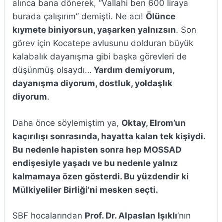
alınca bana dönerek, “Vallahi ben 600 liraya
burada çalışırım” demişti. Ne acı!
Ölünce
kıymete biniyorsun, yaşarken yalnızsın
. Son
görev için Kocatepe avlusunu dolduran büyük
kalabalık dayanışma gibi başka görevleri de
düşünmüş olsaydı…
Yardım demiyorum,
dayanışma diyorum, dostluk, yoldaşlık
diyorum
.
Daha önce söylemiştim ya,
Oktay, Elrom’un
kaçırılışı sonrasında, hayatta kalan tek kişiydi.
Bu nedenle hapisten sonra hep MOSSAD
endişesiyle yaşadı ve bu nedenle yalnız
kalmamaya özen gösterdi. Bu yüzdendir ki
Mülkiyeliler Birliği’ni mesken seçti.
SBF hocalarından
Prof. Dr. Alpaslan Işıklı
’nın