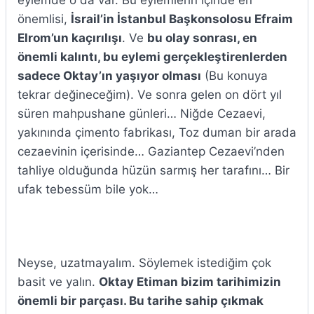
eylemde o da var. Bu eylemlerin içinde en
önemlisi,
İsrail’in İstanbul Başkonsolosu Efraim
Elrom’un kaçırılışı
. Ve
bu olay sonrası, en
önemli kalıntı, bu eylemi gerçekleştirenlerden
sadece Oktay’ın yaşıyor olması
(Bu konuya
tekrar değineceğim). Ve sonra gelen on dört yıl
süren mahpushane günleri… Niğde Cezaevi,
yakınında çimento fabrikası, Toz duman bir arada
cezaevinin içerisinde… Gaziantep Cezaevi’nden
tahliye olduğunda hüzün sarmış her tarafını… Bir
ufak tebessüm bile yok…
Neyse, uzatmayalım. Söylemek istediğim çok
basit ve yalın.
Oktay Etiman bizim tarihimizin
önemli bir parçası. Bu tarihe sahip çıkmak