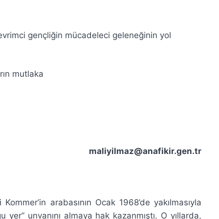
vrimci gençliğin mücadeleci geleneğinin yol
rın mutlaka
maliyilmaz@anafikir.gen.tr
i Kommer’in arabasının Ocak 1968’de yakılmasıyla
ğu yer” unvanını almaya hak kazanmıştı. O yıllarda,