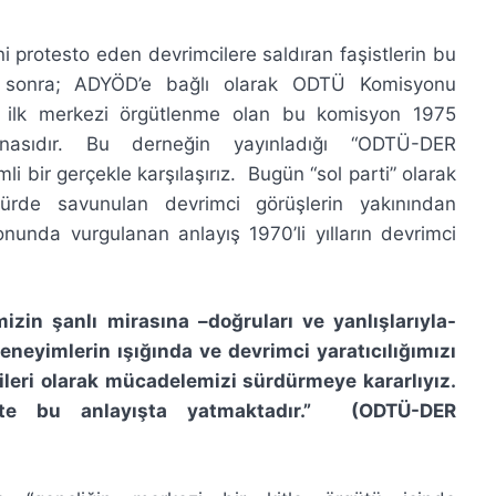
i protesto eden devrimcilere saldıran faşistlerin bu
an sonra; ADYÖD’e bağlı olarak ODTÜ Komisyonu
a ilk merkezi örgütlenme olan bu komisyon 1975
asıdır. Bu derneğin yayınladığı “ODTÜ-DER
bir gerçekle karşılaşırız. Bugün “sol parti” olarak
şürde savunulan devrimci görüşlerin yakınından
nunda vurgulanan anlayış 1970’li yılların devrimci
izin şanlı mirasına –doğruları ve yanlışlarıyla-
eneyimlerin ışığında ve devrimci yaratıcılığımızı
eri olarak mücadelemizi sürdürmeye kararlıyız.
şte bu anlayışta yatmaktadır.” (ODTÜ-DER