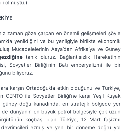
ılı olmuştu.)
RKİYE
ğımız zaman göze çarpan en önemli gelişmeleri şöyle
am’da yenildiğini ve bu yenilgiyle birlikte ekonomik
rtuluş Mücadelelerinin Asya’dan Afrika’ya ve Güney
gezdiğine
tanık oluruz. Bağlantısızlık Hareketinin
 Sovyetler Birliği’nin Batı emperyalizmi ile bir
unu biliyoruz.
ara karşın Ortadoğu’da etkin olduğunu ve Türkiye,
lan CENTO ile Sovyetler Birliği’ne karşı Yeşil Kuşak
n güney-doğu kanadında, en stratejik bölgede yer
em de dünyanın en büyük petrol bölgesiyle çok uzun
 örgütünün koçbaşı olan Türkiye, 12 Mart faşizmi
devrimcileri ezmiş ve yeni bir döneme doğru yol