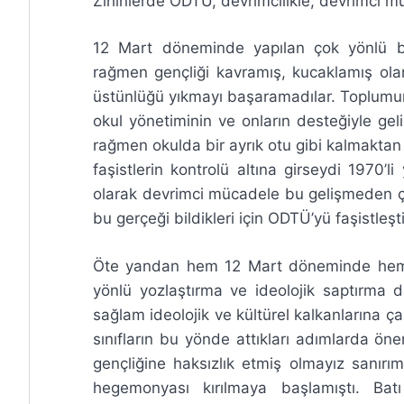
Zihinlerde ODTÜ, devrimcilikle, devrimci m
12 Mart döneminde yapılan çok yönlü baskı
rağmen gençliği kavramış, kucaklamış ol
üstünlüğü yıkmayı başaramadılar. Toplumun 
okul yönetiminin ve onların desteğiyle geli
rağmen okulda bir ayrık otu gibi kalmakta
faşistlerin kontrolü altına girseydi 1970’l
olarak devrimci mücadele bu gelişmeden ço
bu gerçeği bildikleri için ODTÜ’yü faşistleşti
Öte yandan hem 12 Mart döneminde hem d
yönlü yozlaştırma ve ideolojik saptırma d
sağlam ideolojik ve kültürel kalkanlarına ç
sınıfların bu yönde attıkları adımlarda ön
gençliğine haksızlık etmiş olmayız sanır
hegemonyası kırılmaya başlamıştı. Ba