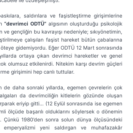
ücadele ile özdeşleşmişti.
lara, saldırılara ve faşistleştirme girişimlerine
an
“devrimci ODTÜ”
algısının oluşturduğu psikolojik
ve gençliğin bu kavrayışı nedeniyle; sıkıyönetimin,
ştirilmeye çalışılan faşist hareket bütün çabalarına
n öteye gidemiyordu. Eğer ODTÜ 12 Mart sonrasında
i yıllarda ortaya çıkan devrimci hareketler ve genel
k olumsuz etkilenirdi. Nitekim karşı devrim güçleri
rme girişimini hep canlı tuttular.
e daha sonraki yıllarda, egemen çevrelerin çok
algaları da devrimciliğin kitlelerin gözünde oluşan
arparak eriyip gitti… (12 Eylül sonrasında ise egemen
emli ölçüde başarılı olduklarını söylersek o dönemin
ım. Çünkü 1980’den sonra solun dünya ölçüsündeki
tı emperyalizmi yeni saldırgan ve muhafazakâr