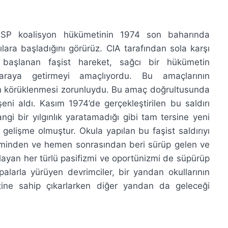
SP koalisyon hükümetinin 1974 son baharında
rılara başladığını görürüz. CIA tarafından sola karşı
e başlanan faşist hareket, sağcı bir hükümetin
 araya getirmeyi amaçlıyordu. Bu amaçlarının
ın körüklenmesi zorunluydu. Bu amaç doğrultusunda
ni aldı. Kasım 1974’de gerçekleştirilen bu saldırı
gi bir yılgınlık yaratamadığı gibi tam tersine yeni
gelişme olmuştur. Okula yapılan bu faşist saldırıyı
eminden ve hemen sonrasından beri sürüp gelen ve
şlayan her türlü pasifizmi ve oportünizmi de süpürüp
sopalarla yürüyen devrimciler, bir yandan okullarının
tine sahip çıkarlarken diğer yandan da geleceği