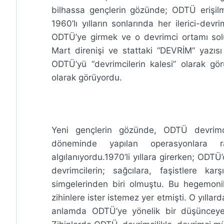
bilhassa gençlerin gözünde; ODTÜ erişilm
1960’lı yılların sonlarında her ilerici-dev
ODTÜ’ye girmek ve o devrimci ortamı solum
Mart direnişi ve stattaki “DEVRİM” yazısı
ODTÜ’yü “devrimcilerin kalesi” olarak gör
olarak görüyordu.
Yeni gençlerin gözünde, ODTÜ devrimci
döneminde yapılan operasyonlara ra
algılanıyordu.1970’li yıllara girerken; ODT
devrimcilerin; sağcılara, faşistlere kar
simgelerinden biri olmuştu. Bu hegemonik 
zihinlere ister istemez yer etmişti. O yıll
anlamda ODTÜ’ye yönelik bir düşünceye,