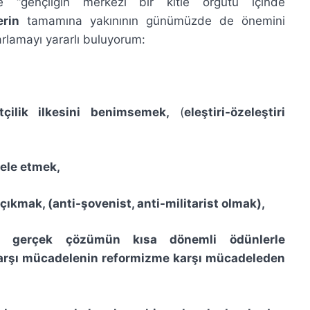
 “gençliğin merkezi bir kitle örgütü içinde
erin
tamamına yakınının günümüzde de önemini
lamayı yararlı buluyorum:
tçilik ilkesini benimsemek,
(
eleştiri-özeleştiri
dele etmek,
çıkmak, (anti-şovenist, anti-militarist olmak),
ara gerçek çözümün kısa dönemli ödünlerle
arşı mücadelenin reformizme karşı mücadeleden