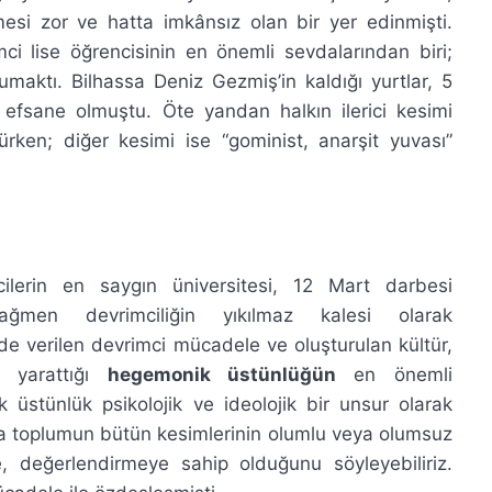
esi zor ve hatta imkânsız olan bir yer edinmişti.
rimci lise öğrencisinin en önemli sevdalarından biri;
aktı. Bilhassa Deniz Gezmiş’in kaldığı yurtlar, 5
 efsane olmuştu. Öte yandan halkın ilerici kesimi
ürken; diğer kesimi ise “gominist, anarşit yuvası”
lerin en saygın üniversitesi, 12 Mart darbesi
ğmen devrimciliğin yıkılmaz kalesi olarak
Ü’de verilen devrimci mücadele ve oluşturulan kültür,
şı yarattığı
hegemonik üstünlüğün
en önemli
üstünlük psikolojik ve ideolojik bir unsur olarak
arda toplumun bütün kesimlerinin olumlu veya olumsuz
 değerlendirmeye sahip olduğunu söyleyebiliriz.