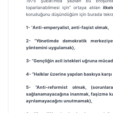
1975 Şubat’ında yazılan bu broşürde
toparlanabilmesi için” ortaya atılan
ilkel
koruduğunu düşündüğüm için burada tekrar
1-
“
Anti-emperyalist, anti-faşist olmak,
2-
“Yönetimde demokratik
merkeziye
yöntemini uygulamak),
3-
“Gençliğin acil istekleri uğruna müca
4-
“Halklar üzerine yapılan baskıya karşı 
5-
“Anti-reformist olmak, (sorunl
sağlanamayacağına inanmak, faşizme k
ayrılamayacağını unutmamak),