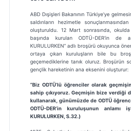
ABD Dışişleri Bakanının Türkiye’ye gelmesin
saldırıların hezimetle sonuçlanmasınd
oluşturuldu. 12 Mart sonrasında, okuld
başında kurulan ODTÜ-DER’in de an
KURULURKEN” adlı broşürü okuyunca önemli 
ortaya çıkan kuruluşların bile bu bro
geçemediklerine tanık oluruz. Broşürün so
gençlik hareketinin ana eksenini oluşturur:
“Biz ODTÜ’lü öğrenciler olarak geçmişim
sahip çıkıyoruz. Geçmişin bize verdiği d
kullanarak, günümüzde de ODTÜ öğrencil
ODTÜ-DER’in kuruluşunun anlamı i
KURULURKEN, S.32.)