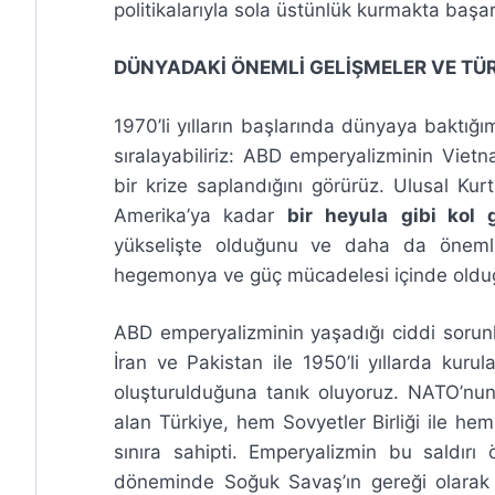
politikalarıyla sola üstünlük kurmakta başar
DÜNYADAKİ ÖNEMLİ GELİŞMELER VE TÜ
1970’li yılların başlarında dünyaya baktı
sıralayabiliriz: ABD emperyalizminin Vietn
bir krize saplandığını görürüz. Ulusal Ku
Amerika’ya kadar
bir
heyula
gibi kol 
yükselişte olduğunu ve daha da önemlisi,
hegemonya ve güç mücadelesi içinde olduğ
ABD emperyalizminin yaşadığı ciddi sorunl
İran ve Pakistan ile 1950’li yıllarda kuru
oluşturulduğuna tanık oluyoruz. NATO’nu
alan Türkiye, hem Sovyetler Birliği ile h
sınıra sahipti. Emperyalizmin bu saldırı
döneminde Soğuk Savaş’ın gereği olarak 