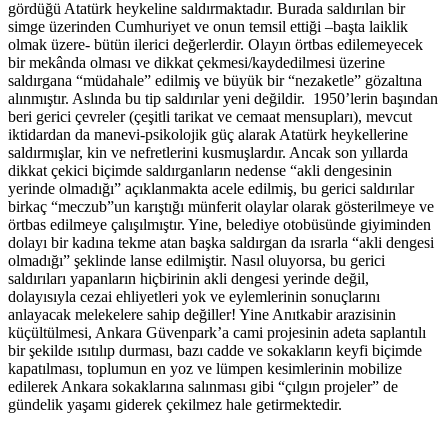
gördüğü Atatürk heykeline saldırmaktadır. Burada saldırılan bir
simge üzerinden Cumhuriyet ve onun temsil ettiği –başta laiklik
olmak üzere- bütün ilerici değerlerdir. Olayın örtbas edilemeyecek
bir mekânda olması ve dikkat çekmesi/kaydedilmesi üzerine
saldırgana “müdahale” edilmiş ve büyük bir “nezaketle” gözaltına
alınmıştır. Aslında bu tip saldırılar yeni değildir. 1950’lerin başından
beri gerici çevreler (çeşitli tarikat ve cemaat mensupları), mevcut
iktidardan da manevi-psikolojik güç alarak Atatürk heykellerine
saldırmışlar, kin ve nefretlerini kusmuşlardır. Ancak son yıllarda
dikkat çekici biçimde saldırganların nedense “akli dengesinin
yerinde olmadığı” açıklanmakta acele edilmiş, bu gerici saldırılar
birkaç “meczub”un karıştığı münferit olaylar olarak gösterilmeye ve
örtbas edilmeye çalışılmıştır. Yine, belediye otobüsünde giyiminden
dolayı bir kadına tekme atan başka saldırgan da ısrarla “akli dengesi
olmadığı” şeklinde lanse edilmiştir. Nasıl oluyorsa, bu gerici
saldırıları yapanların hiçbirinin akli dengesi yerinde değil,
dolayısıyla cezai ehliyetleri yok ve eylemlerinin sonuçlarını
anlayacak melekelere sahip değiller! Yine Anıtkabir arazisinin
küçültülmesi, Ankara Güvenpark’a cami projesinin adeta saplantılı
bir şekilde ısıtılıp durması, bazı cadde ve sokakların keyfi biçimde
kapatılması, toplumun en yoz ve lümpen kesimlerinin mobilize
edilerek Ankara sokaklarına salınması gibi “çılgın projeler” de
gündelik yaşamı giderek çekilmez hale getirmektedir.