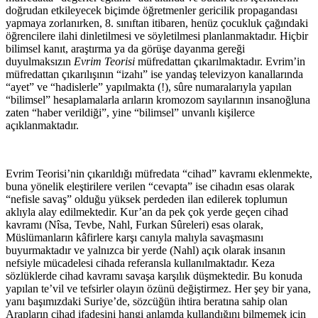
doğrudan etkileyecek biçimde öğretmenler gericilik propagandası
yapmaya zorlanırken, 8. sınıftan itibaren, henüz çocukluk çağındaki
öğrencilere ilahi dinletilmesi ve söyletilmesi planlanmaktadır. Hiçbir
bilimsel kanıt, araştırma ya da görüşe dayanma gereği
duyulmaksızın
Evrim Teorisi
müfredattan çıkarılmaktadır. Evrim’in
müfredattan çıkarılışının “izahı” ise yandaş televizyon kanallarında
“ayet” ve “hadislerle” yapılmakta (!), sûre numaralarıyla yapılan
“bilimsel” hesaplamalarla arıların kromozom sayılarının insanoğluna
zaten “haber verildiği”, yine “bilimsel” unvanlı kişilerce
açıklanmaktadır.
Evrim Teorisi’nin çıkarıldığı müfredata “cihad” kavramı eklenmekte,
buna yönelik eleştirilere verilen “cevapta” ise cihadın esas olarak
“nefisle savaş” olduğu yüksek perdeden ilan edilerek toplumun
aklıyla alay edilmektedir. Kur’an da pek çok yerde geçen cihad
kavramı (Nîsa, Tevbe, Nahl, Furkan Sûreleri) esas olarak,
Müslümanların kâfirlere karşı canıyla malıyla savaşmasını
buyurmaktadır ve yalnızca bir yerde (Nahl) açık olarak insanın
nefsiyle mücadelesi cihada referansla kullanılmaktadır. Keza
sözlüklerde cihad kavramı savaşa karşılık düşmektedir. Bu konuda
yapılan te’vil ve tefsirler olayın özünü değiştirmez. Her şey bir yana,
yanı başımızdaki Suriye’de, sözcüğün ihtira beratına sahip olan
Arapların cihad ifadesini hangi anlamda kullandığını bilmemek için