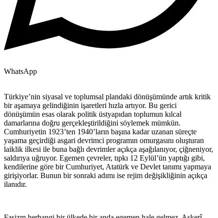
WhatsApp
Türkiye’nin siyasal ve toplumsal plandaki dönüşümünde artık kritik
bir aşamaya gelindiğinin işaretleri hızla artıyor. Bu gerici
dönüşümün esas olarak politik üstyapıdan toplumun kılcal
damarlarına doğru gerçekleştirildiğini söylemek mümkün.
Cumhuriyetin 1923’ten 1940’ların başına kadar uzanan süreçte
yaşama geçirdiği asgari devrimci programın omurgasını oluşturan
laiklik ilkesi ile buna bağlı devrimler açıkça aşağılanıyor, çiğneniyor,
saldırıya uğruyor. Egemen çevreler, tıpkı 12 Eylül’ün yaptığı gibi,
kendilerine göre bir Cumhuriyet, Atatürk ve Devlet tanımı yapmaya
girişiyorlar. Bunun bir sonraki adımı ise rejim değişikliğinin açıkça
ilanıdır.
Faşizm herhangi bir ülkede bir anda egemen hale gelmez. Askerî