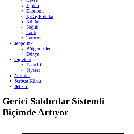
Çevre
Eğitim
Ekonomi
İç/Dış Politika
Kültür
Sağlık
Tarih
Tartışma
Jeopolitik
Bölgemizden
Dünya
Öğretiler
Econ101
Siyaset
Yazarlar
Serbest Kürsü
İletişim
Gerici Saldırılar Sistemli
Biçimde Artıyor