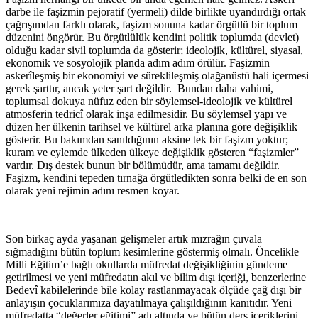
darbe ile faşizmin pejoratif (yermeli) dilde birlikte uyandırdığı ortak
çağrışımdan farklı olarak, faşizm sonuna kadar örgütlü bir toplum
düzenini öngörür. Bu örgütlülük kendini politik toplumda (devlet)
olduğu kadar sivil toplumda da gösterir; ideolojik, kültürel, siyasal,
ekonomik ve sosyolojik planda adım adım örülür. Faşizmin
askerîleşmiş bir ekonomiyi ve süreklileşmiş olağanüstü hali içermesi
gerek şarttır, ancak yeter şart değildir. Bundan daha vahimi,
toplumsal dokuya nüfuz eden bir söylemsel-ideolojik ve kültürel
atmosferin tedricî olarak inşa edilmesidir. Bu söylemsel yapı ve
düzen her ülkenin tarihsel ve kültürel arka planına göre değişiklik
gösterir. Bu bakımdan sanıldığının aksine tek bir faşizm yoktur;
kuram ve eylemde ülkeden ülkeye değişiklik gösteren “faşizmler”
vardır. Dış destek bunun bir bölümüdür, ama tamamı değildir.
Faşizm, kendini tepeden tırnağa örgütledikten sonra belki de en son
olarak yeni rejimin adını resmen koyar.
Son birkaç ayda yaşanan gelişmeler artık mızrağın çuvala
sığmadığını bütün toplum kesimlerine göstermiş olmalı. Öncelikle
Milli Eğitim’e bağlı okullarda müfredat değişikliğinin gündeme
getirilmesi ve yeni müfredatın akıl ve bilim dışı içeriği, benzerlerine
Bedevî kabilelerinde bile kolay rastlanmayacak ölçüde çağ dışı bir
anlayışın çocuklarımıza dayatılmaya çalışıldığının kanıtıdır. Yeni
müfredatta “değerler eğitimi” adı altında ve bütün ders içeriklerini