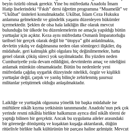
beyin özürlü olmak gerekir. Yine bu müfredatta Anadolu İmam
Hatip liselerindeki “Fıkıh” dersi öğretim programına “Muamelât” ve
“Ukûbat” üniteleri konulmaktadır. Ukûbat, İslam Ceza Hukuku
anlamına gelmektedir ve gündelik yaşamı düzenleyen hükümler
içermektedir. Şeklen de olsa hala laikliğin ilke olarak mevcut
bulunduğu bir ülkede bu düzenlemelerin ne amaçla yapıldığı bütün
yurttaşlar için açıktır. Keza aynı müfredatta Osmanlı İmparatorluğu
tarihsel bir gerçek olarak değil bir “ütopya” gibi anlatılmakta,
devletin yıkılış ve dağılmasına neden olan sömürgeci ilişkiler, dış
müdahale, geri kalmışlık gibi olgulara hiç değinilmemekte, hatta
genel olarak çöküş süreci yok sayılmaktadır. Bu yüzden neden
Cumhuriyetle yola devam edildiğini, devrimlerin amaç ve niteliğini
anlamak mümkün olmamaktadır. Bütün bu nedenlerle yeni
müfredatla çağdaş uygarlık düzeyinde nitelikli, özgür ve kişilikli
yurttaşlar değil, çarpık ve yanlış bilinçle zehirlenmiş şuursuz
militanlar yetiştirmek olduğu anlaşılmaktadır.
Laikliğe ve yurttaşlık olgusuna yönelik bir başka müdahale ise
müftülere nikâh kıyma yetkisinin tanınmasıdır. Anadolu’nun pek çok
yerinde resmi nikâhla birlikte halkımızın ayrıca dinî nikâh töreni de
yaptığı bilinen bir gerçektir. Ancak bu uygulama aileler arasındaki
bir göreneğe dönüşmüş ve kuşaktan kuşağa aktarılarak, düğün
ritüeliyle birlikte halk kültürünün bir parçası haline gelmiştir. Mevcut