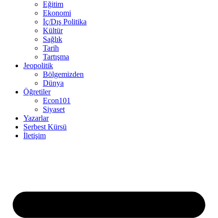
Eğitim
Ekonomi
İç/Dış Politika
Kültür
Sağlık
Tarih
Tartışma
Jeopolitik
Bölgemizden
Dünya
Öğretiler
Econ101
Siyaset
Yazarlar
Serbest Kürsü
İletişim