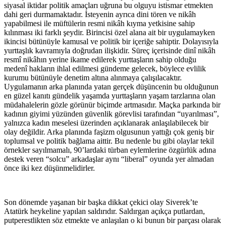
siyasal iktidar politik amaçları uğruna bu olguyu istismar etmekten
dahi geri durmamaktadır. İsteyenin ayrıca dini tören ve nikâh
yapabilmesi ile müftülerin resmi nikâh kıyma yetkisine sahip
kılınması iki farklı şeydir. Birincisi özel alana ait bir uygulamayken
ikincisi bütünüyle kamusal ve politik bir içeriğe sahiptir. Dolayısıyla
yurttaşlık kavramıyla doğrudan ilişkidir. Süreç içerisinde dinî nikâh
resmî nikâhın yerine ikame edilerek yurttaşların sahip olduğu
medenî hakların ihlal edilmesi gündeme gelecek, böylece evlilik
kurumu bütünüyle denetim altına alınmaya çalışılacaktır.
Uygulamanın arka planında yatan gerçek düşüncenin bu olduğunun
en güzel kanıtı gündelik yaşamda yurttaşların yaşam tarzlarına olan
müdahalelerin gözle görünür biçimde artmasıdır. Maçka parkında bir
kadının giyimi yüzünden güvenlik görevlisi tarafından “uyarılması”,
yalnızca kadın meselesi üzerinden açıklanarak anlaşılabilecek bir
olay değildir. Arka planında faşizm olgusunun yattığı çok geniş bir
toplumsal ve politik bağlama aittir. Bu nedenle bu gibi olaylar tekil
örnekler sayılmamalı, 90’lardaki türban eylemlerine özgürlük adına
destek veren “solcu” arkadaşlar aynı “liberal” oyunda yer almadan
önce iki kez düşünmelidirler.
Son dönemde yaşanan bir başka dikkat çekici olay Siverek’te
Atatürk heykeline yapılan saldırıdır. Saldırgan açıkça putlardan,
putperestlikten söz etmekte ve anlaşılan o ki bunun bir parçası olarak