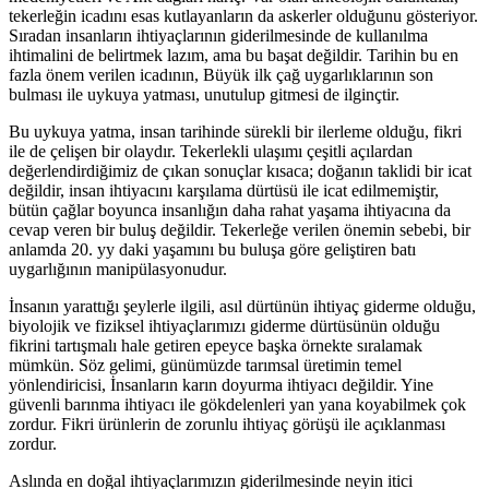
tekerleğin icadını esas kutlayanların da askerler olduğunu gösteriyor.
Sıradan insanların ihtiyaçlarının giderilmesinde de kullanılma
ihtimalini de belirtmek lazım, ama bu başat değildir. Tarihin bu en
fazla önem verilen icadının, Büyük ilk çağ uygarlıklarının son
bulması ile uykuya yatması, unutulup gitmesi de ilginçtir.
Bu uykuya yatma, insan tarihinde sürekli bir ilerleme olduğu, fikri
ile de çelişen bir olaydır. Tekerlekli ulaşımı çeşitli açılardan
değerlendirdiğimiz de çıkan sonuçlar kısaca; doğanın taklidi bir icat
değildir, insan ihtiyacını karşılama dürtüsü ile icat edilmemiştir,
bütün çağlar boyunca insanlığın daha rahat yaşama ihtiyacına da
cevap veren bir buluş değildir. Tekerleğe verilen önemin sebebi, bir
anlamda 20. yy daki yaşamını bu buluşa göre geliştiren batı
uygarlığının manipülasyonudur.
İnsanın yarattığı şeylerle ilgili, asıl dürtünün ihtiyaç giderme olduğu,
biyolojik ve fiziksel ihtiyaçlarımızı giderme dürtüsünün olduğu
fikrini tartışmalı hale getiren epeyce başka örnekte sıralamak
mümkün. Söz gelimi, günümüzde tarımsal üretimin temel
yönlendiricisi, İnsanların karın doyurma ihtiyacı değildir. Yine
güvenli barınma ihtiyacı ile gökdelenleri yan yana koyabilmek çok
zordur. Fikri ürünlerin de zorunlu ihtiyaç görüşü ile açıklanması
zordur.
Aslında en doğal ihtiyaçlarımızın giderilmesinde neyin itici