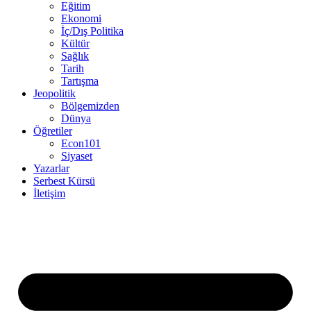
Eğitim
Ekonomi
İç/Dış Politika
Kültür
Sağlık
Tarih
Tartışma
Jeopolitik
Bölgemizden
Dünya
Öğretiler
Econ101
Siyaset
Yazarlar
Serbest Kürsü
İletişim