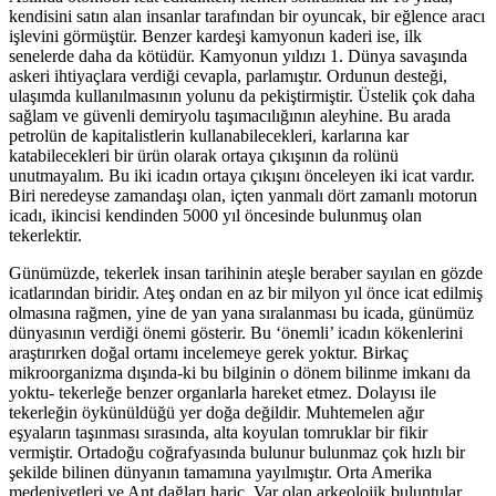
kendisini satın alan insanlar tarafından bir oyuncak, bir eğlence aracı
işlevini görmüştür. Benzer kardeşi kamyonun kaderi ise, ilk
senelerde daha da kötüdür. Kamyonun yıldızı 1. Dünya savaşında
askeri ihtiyaçlara verdiği cevapla, parlamıştır. Ordunun desteği,
ulaşımda kullanılmasının yolunu da pekiştirmiştir. Üstelik çok daha
sağlam ve güvenli demiryolu taşımacılığının aleyhine. Bu arada
petrolün de kapitalistlerin kullanabilecekleri, karlarına kar
katabilecekleri bir ürün olarak ortaya çıkışının da rolünü
unutmayalım. Bu iki icadın ortaya çıkışını önceleyen iki icat vardır.
Biri neredeyse zamandaşı olan, içten yanmalı dört zamanlı motorun
icadı, ikincisi kendinden 5000 yıl öncesinde bulunmuş olan
tekerlektir.
Günümüzde, tekerlek insan tarihinin ateşle beraber sayılan en gözde
icatlarından biridir. Ateş ondan en az bir milyon yıl önce icat edilmiş
olmasına rağmen, yine de yan yana sıralanması bu icada, günümüz
dünyasının verdiği önemi gösterir. Bu ‘önemli’ icadın kökenlerini
araştırırken doğal ortamı incelemeye gerek yoktur. Birkaç
mikroorganizma dışında-ki bu bilginin o dönem bilinme imkanı da
yoktu- tekerleğe benzer organlarla hareket etmez. Dolayısı ile
tekerleğin öykünüldüğü yer doğa değildir. Muhtemelen ağır
eşyaların taşınması sırasında, alta koyulan tomruklar bir fikir
vermiştir. Ortadoğu coğrafyasında bulunur bulunmaz çok hızlı bir
şekilde bilinen dünyanın tamamına yayılmıştır. Orta Amerika
medeniyetleri ve Ant dağları hariç. Var olan arkeolojik buluntular,