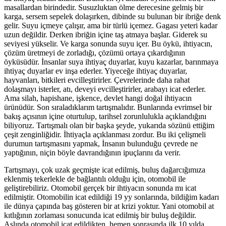
masallardan birindedir. Susuzluktan ölme derecesine gelmiş bir
karga, sersem sepelek dolaşırken, dibinde su bulunan bir ibriğe denk
gelir. Suyu içmeye çalışır, ama bir türlü içemez. Gagası yeteri kadar
uzun değildir. Derken ibriğin içine taş atmaya başlar. Giderek su
seviyesi yükselir. Ve karga sonunda suyu içer. Bu öykü, ihtiyacın,
çözüm üretmeyi de zorladığı, çözümü ortaya çıkardığının
öyküsüdür. İnsanlar suya ihtiyaç duyarlar, kuyu kazarlar, barınmaya
ihtiyaç duyarlar ev inşa ederler. Yiyeceğe ihtiyaç duyarlar,
hayvanları, bitkileri evcilleştirirler. Çevrelerinde daha rahat
dolaşmayı isterler, atı, deveyi evcilleştirirler, arabayı icat ederler.
Ama silah, hapishane, işkence, devlet hangi doğal ihtiyacın
ürünüdür. Son sıraladıklarım tartışmalıdır. Bunlarında evrimsel bir
bakış açısının içine oturtulup, tarihsel zorunlulukla açıklandığını
biliyoruz. Tartışmalı olan bir başka şeyde, yukarıda sözünü ettiğim
çeşit zenginliğidir. İhtiyaçla açıklanması zordur. Bu iki çelişmeli
durumun tartışmasını yapmak, İnsanın bulunduğu çevrede ne
yaptığının, niçin böyle davrandığının ipuçlarını da verir.
Tartışmayı, çok uzak geçmişte icat edilmiş, buluş dağarcığımıza
eklenmiş tekerlekle de bağlantılı olduğu için, otomobil ile
geliştirebiliriz. Otomobil gerçek bir ihtiyacın sonunda mı icat
edilmiştir. Otomobilin icat edildiği 19 yy sonlarında, bildiğim kadarı
ile dünya çapında baş gösteren bir at krizi yoktur. Yani otomobil at
kıtlığının zorlaması sonucunda icat edilmiş bir buluş değildir.
Aslında otomobil icat edildikten, hemen sonrasında ilk 10 yılda,