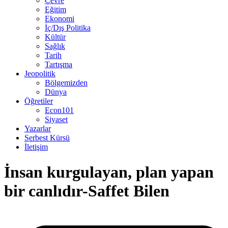
Çevre
Eğitim
Ekonomi
İç/Dış Politika
Kültür
Sağlık
Tarih
Tartışma
Jeopolitik
Bölgemizden
Dünya
Öğretiler
Econ101
Siyaset
Yazarlar
Serbest Kürsü
İletişim
İnsan kurgulayan, plan yapan
bir canlıdır-Saffet Bilen