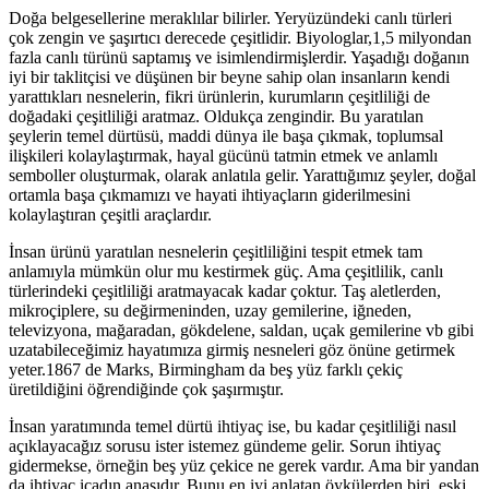
Doğa belgesellerine meraklılar bilirler. Yeryüzündeki canlı türleri
çok zengin ve şaşırtıcı derecede çeşitlidir. Biyologlar,1,5 milyondan
fazla canlı türünü saptamış ve isimlendirmişlerdir. Yaşadığı doğanın
iyi bir taklitçisi ve düşünen bir beyne sahip olan insanların kendi
yarattıkları nesnelerin, fikri ürünlerin, kurumların çeşitliliği de
doğadaki çeşitliliği aratmaz. Oldukça zengindir. Bu yaratılan
şeylerin temel dürtüsü, maddi dünya ile başa çıkmak, toplumsal
ilişkileri kolaylaştırmak, hayal gücünü tatmin etmek ve anlamlı
semboller oluşturmak, olarak anlatıla gelir. Yarattığımız şeyler, doğal
ortamla başa çıkmamızı ve hayati ihtiyaçların giderilmesini
kolaylaştıran çeşitli araçlardır.
İnsan ürünü yaratılan nesnelerin çeşitliliğini tespit etmek tam
anlamıyla mümkün olur mu kestirmek güç. Ama çeşitlilik, canlı
türlerindeki çeşitliliği aratmayacak kadar çoktur. Taş aletlerden,
mikroçiplere, su değirmeninden, uzay gemilerine, iğneden,
televizyona, mağaradan, gökdelene, saldan, uçak gemilerine vb gibi
uzatabileceğimiz hayatımıza girmiş nesneleri göz önüne getirmek
yeter.1867 de Marks, Birmingham da beş yüz farklı çekiç
üretildiğini öğrendiğinde çok şaşırmıştır.
İnsan yaratımında temel dürtü ihtiyaç ise, bu kadar çeşitliliği nasıl
açıklayacağız sorusu ister istemez gündeme gelir. Sorun ihtiyaç
gidermekse, örneğin beş yüz çekice ne gerek vardır. Ama bir yandan
da ihtiyaç icadın anasıdır. Bunu en iyi anlatan öykülerden biri, eski