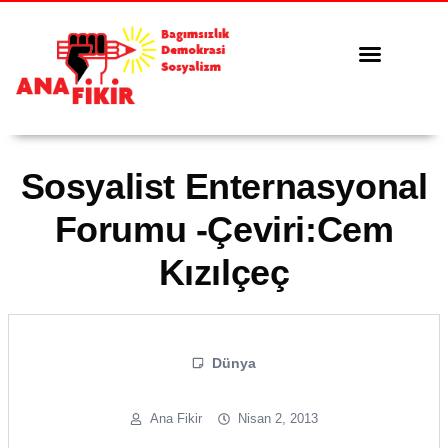
Tüm Yazılar
Serbest Kürsü
Sosyalist Enternasyonal
Forumu -Çeviri:Cem
Kızılçeç
Dünya
Ana Fikir
Nisan 2, 2013