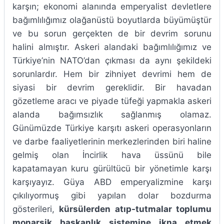
karşın; ekonomi alanında emperyalist devletlere
bağımlılığımız olağanüstü boyutlarda büyümüştür
ve bu sorun gerçekten de bir devrim sorunu
halini almıştır. Askeri alandaki bağımlılığımız ve
Türkiye’nin NATO’dan çıkması da aynı şekildeki
sorunlardır. Hem bir zihniyet devrimi hem de
siyasi bir devrim gereklidir. Bir havadan
gözetleme aracı ve piyade tüfeği yapmakla askeri
alanda bağımsızlık sağlanmış olamaz.
Günümüzde Türkiye karşıtı askeri operasyonların
ve darbe faaliyetlerinin merkezlerinden biri haline
gelmiş olan İncirlik hava üssünü bile
kapatamayan kuru gürültücü bir yönetimle karşı
karşıyayız. Güya ABD emperyalizmine karşı
çıkılıyormuş gibi yapılan dolar bozdurma
gösterileri,
kürsülerden atıp-tutmalar toplumu
monarşik başkanlık sistemine ikna etmek