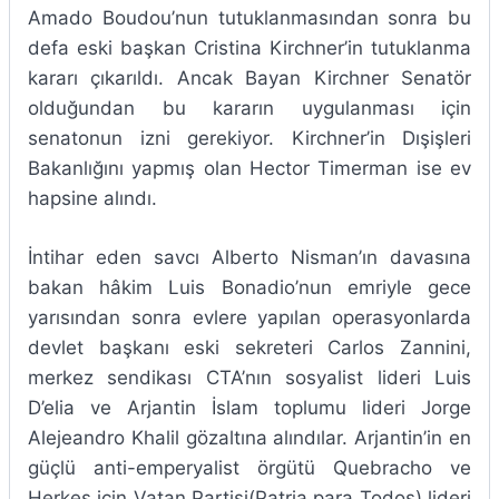
Amado Boudou’nun tutuklanmasından sonra bu
defa eski başkan Cristina Kirchner’in tutuklanma
kararı çıkarıldı. Ancak Bayan Kirchner Senatör
olduğundan bu kararın uygulanması için
senatonun izni gerekiyor. Kirchner’in Dışişleri
Bakanlığını yapmış olan Hector Timerman ise ev
hapsine alındı.
İntihar eden savcı Alberto Nisman’ın davasına
bakan hâkim Luis Bonadio’nun emriyle gece
yarısından sonra evlere yapılan operasyonlarda
devlet başkanı eski sekreteri Carlos Zannini,
merkez sendikası CTA’nın sosyalist lideri Luis
D’elia ve Arjantin İslam toplumu lideri Jorge
Alejeandro Khalil gözaltına alındılar. Arjantin’in en
güçlü anti-emperyalist örgütü Quebracho ve
Herkes için Vatan Partisi(Patria para Todos) lideri