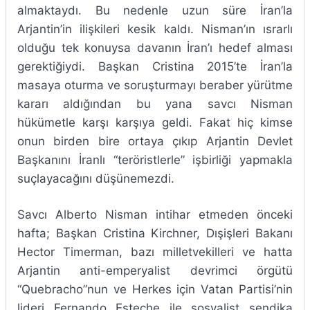
almaktaydı. Bu nedenle uzun süre İran’la
Arjantin’in ilişkileri kesik kaldı. Nisman’ın ısrarlı
olduğu tek konuysa davanın İran’ı hedef alması
gerektiğiydi. Başkan Cristina 2015’te İran’la
masaya oturma ve soruşturmayı beraber yürütme
kararı aldığından bu yana savcı Nisman
hükümetle karşı karşıya geldi. Fakat hiç kimse
onun birden bire ortaya çıkıp Arjantin Devlet
Başkanını İranlı “teröristlerle” işbirliği yapmakla
suçlayacağını düşünemezdi.
Savcı Alberto Nisman intihar etmeden önceki
hafta; Başkan Cristina Kirchner, Dışişleri Bakanı
Hector Timerman, bazı milletvekilleri ve hatta
Arjantin anti-emperyalist devrimci örgütü
“Quebracho”nun ve Herkes için Vatan Partisi’nin
lideri Fernando Esteche ile sosyalist sendika