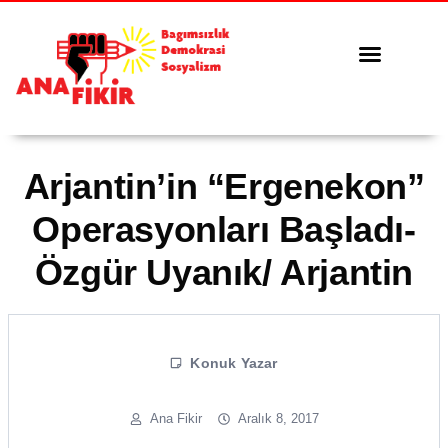
Tüm Yazılar
Serbest Kürsü
Arjantin’in “Ergenekon”
Operasyonları Başladı-
Özgür Uyanık/ Arjantin
Konuk Yazar
Ana Fikir
Aralık 8, 2017