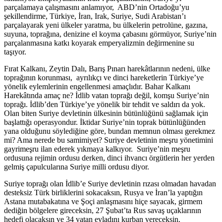
parçalamaya çalışmasını anlamıyor, ABD’nin Ortadoğu’yu
şekillendirme, Türkiye, İran, Irak, Suriye, Sudi Arabistan’ı
parçalayarak yeni ülkeler yaratma, bu ülkelerin petrolüne, gazına,
suyuna, toprağına, denizine el koyma çabasını görmüyor, Suriye’nin
parçalanmasına katkı koyarak emperyalizmin değirmenine su
taşıyor.
Fırat Kalkanı, Zeytin Dalı, Barış Pınarı harekâtlarının nedeni, ülke
toprağının korunması, ayrılıkçı ve dinci hareketlerin Türkiye’ye
yönelik eylemlerinin engellenmesi amaçlıdır. Bahar Kalkanı
Harekâtında amaç ne? İdlib vatan toprağı değil, komşu Suriye’nin
toprağı. İdlib’den Türkiye’ye yönelik bir tehdit ve saldırı da yok.
Olan biten Suriye devletinin ülkesinin bütünlüğünü sağlamak için
başlattığı operasyondur. İktidar Suriye’nin toprak bütünlüğünden
yana olduğunu söylediğine göre, bundan memnun olması gerekmez
mi? Ama nerede bu samimiyet? Suriye devletinin meşru yönetimini
gayrimeşru ilan ederek yıkmaya kalkıyor. Suriye’nin meşru
ordusuna rejimin ordusu derken, dinci ihvancı örgütlerin her yerden
gelmiş çapulcularına Suriye milli ordusu diyor.
Suriye toprağı olan İdlib’e Suriye devletinin rızası olmadan havadan
desteksiz Türk birliklerini sokacaksın, Rusya ve İran’la yaptığın
Astana mutabakatına ve Şoçi anlaşmasını hiçe sayacak, girmem
dediğin bölgelere gireceksin, 27 Şubat’ta Rus savaş uçaklarının
hedefi olacaksın ve 34 vatan evladını kurban vereceksin.