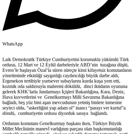
WhatsApp
Laik Demokratik Türkiye Cumhuriyetini korumakla yükümlü Türk
ordusu, 12 Mart ve 12 Eylül darbeleriyle ABD’nin tuzağına düştü,
Evren’le başlayan Özal’la süren süreçte kimi kifayetsiz komutanların
yönetiminde etkinliği saygınlığı caydırıcılığı büyük darbe aldı,
Ergenekon tertibiyle yurtsever subaylarını kurda kuşa yem etti,
kozmik oda saldırısıyla mahremi döküldü, dinci iktidarın oyununa
gelerek KHK’larla Jandarmayı İçişleri Bakanlığına, Kara, Deniz,
Hava kuvvetlerini ve Genelkurmayı Milli Savunma Bakanlığına
bağladı, beş yüz bini aşan mevcudunun yetmiş binlere inmesine
seyirci oldu, “askerliğini yap adam ol” inancı “parayı ver kurtul”a
döndü, cumhuriyetin ordusu diyorduk saraya bağlandı.
Ordunun komutanı Genelkurmay başkanı iken, Türkiye Büyük
Millet Meclisinin manevî varlığının parçası olan başkomutanlığı