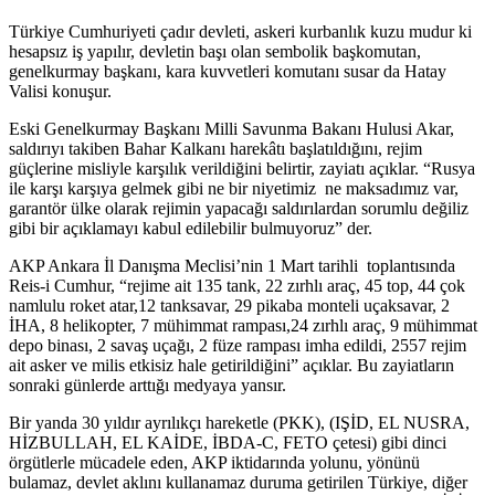
Türkiye Cumhuriyeti çadır devleti, askeri kurbanlık kuzu mudur ki
hesapsız iş yapılır, devletin başı olan sembolik başkomutan,
genelkurmay başkanı, kara kuvvetleri komutanı susar da Hatay
Valisi konuşur.
Eski Genelkurmay Başkanı Milli Savunma Bakanı Hulusi Akar,
saldırıyı takiben Bahar Kalkanı harekâtı başlatıldığını, rejim
güçlerine misliyle karşılık verildiğini belirtir, zayiatı açıklar. “Rusya
ile karşı karşıya gelmek gibi ne bir niyetimiz ne maksadımız var,
garantör ülke olarak rejimin yapacağı saldırılardan sorumlu değiliz
gibi bir açıklamayı kabul edilebilir bulmuyoruz” der.
AKP Ankara İl Danışma Meclisi’nin 1 Mart tarihli toplantısında
Reis-i Cumhur, “rejime ait 135 tank, 22 zırhlı araç, 45 top, 44 çok
namlulu roket atar,12 tanksavar, 29 pikaba monteli uçaksavar, 2
İHA, 8 helikopter, 7 mühimmat rampası,24 zırhlı araç, 9 mühimmat
depo binası, 2 savaş uçağı, 2 füze rampası imha edildi, 2557 rejim
ait asker ve milis etkisiz hale getirildiğini” açıklar. Bu zayiatların
sonraki günlerde arttığı medyaya yansır.
Bir yanda 30 yıldır ayrılıkçı hareketle (PKK), (IŞİD, EL NUSRA,
HİZBULLAH, EL KAİDE, İBDA-C, FETO çetesi) gibi dinci
örgütlerle mücadele eden, AKP iktidarında yolunu, yönünü
bulamaz, devlet aklını kullanamaz duruma getirilen Türkiye, diğer