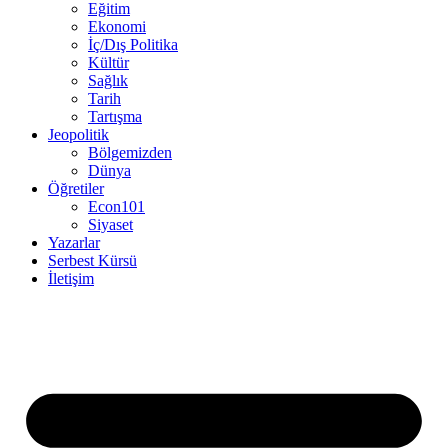
Eğitim
Ekonomi
İç/Dış Politika
Kültür
Sağlık
Tarih
Tartışma
Jeopolitik
Bölgemizden
Dünya
Öğretiler
Econ101
Siyaset
Yazarlar
Serbest Kürsü
İletişim