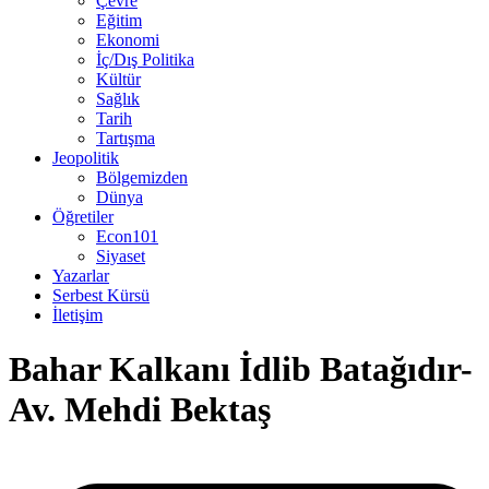
Çevre
Eğitim
Ekonomi
İç/Dış Politika
Kültür
Sağlık
Tarih
Tartışma
Jeopolitik
Bölgemizden
Dünya
Öğretiler
Econ101
Siyaset
Yazarlar
Serbest Kürsü
İletişim
Bahar Kalkanı İdlib Batağıdır-
Av. Mehdi Bektaş