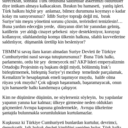
süreceksin, sonrada Türk ordusuna saldırdılar askerimizi öldürdüler
diye intikam almaya kalkacaksın. Bırakın bu hamaseti, yanlış işleri.
Türk halkını hiçbir şey anlamaz, bilmez durumuna koymayı o kadar
kolay mı sanıyorsunuz? İdlib Suriye toprağı değil mi, bırak
Suriye’nin meşru yönetimi sorunu çözsün, teröristleri temizlesin!…
Buna yardım edeceğin yerde, dünyanın dört bir yanından gelmiş,
katillerin yer aldığı cinayet şebekesi niye destekleniyor, koruyup
kollanıyor, silahlandırılıp komşu ülkenin halkına, silahlı kuvvetlerine
saldırılıyor, düşmanlık üretilip kin besleniyor?
TBMM’si savaş ilanı kararı almadan Suriye Devleti ile Türkiye
Cumhuriyetini nasıl savaşa tutuşturursunuz? Buna Türk halkı,
parlamento, ordu bir şey demeyecek mi? AKP lideri emperyalizmin
Ortadoğu Projesinin eş başkanı değil miydi, bölünmüş Irak’ı
birleştirmemek, birleşmiş Suriye’yi mezhep temelinde parçalamak,
Kemalizm’le hesaplaşmak emeli taşımıyor muydu, halife olma
rüyası yok muydu? Çok uğraştı başaramadı, başaramayacak, onun
için hamasetle halkı kandırmaya çalışıyor.
Kim ne düşünürse düşünün, ne söylerseniz söyleyin, bu yapılanlar
yapanın yanına kar kalmaz; ülkeye girmesine neden oldukları
göçmenleri Avrupa kapısına göndermekle, Avrupa ülkelerine
şantajda bulunmakla sorumluluktan kurtulamazlar.
Kuşkusuz ki Türkiye Cumhuriyeti bunlardan kurtulur, devrimci,
demokratik, laik hukuk devleti kimliğini yeniden bulur. Türk halkı,