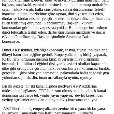
sembolik temsille görevli, okul ve askerlik durumu tartışmalı, parti
başkanı, tarafsızlık yemini etmesine karşın iktidarı tutup muhalefete
çatan, laiklik karşıtı, halkı cinsiyetine, siyasî düşüncesine, felsefî
inancına, dinine, mezhebine göre ayıran, dini siyasete alet eden,
dindar ve kindar nesiller yetiştirme derdine düşen dinci partizan reis
fiilen üstlenmiş durumda. Genelkurmay Başkanı, kuvvet
komutanları görüntüde var, esasta yoklar. Bunların yerine, orduyu
dinci fetoculara teslim eden, darbe girişiminin mağduru ve gazisi
eskinin Genelkurmay Başkanı şimdinin Savunma Bakanı
konuşuyor.
Dinci AKP iktidarı, izlediği ekonomik, sosyal, siyasal politikalarla
ülkeyi batmanın eşiğine getirdi. Emperyalizmle iş birliği yaparak,
KHK’larla ordunun gücünü kırıp, hiyerarşisini ve disiplinini
bozarak, laik bilimsel eğitimi dışlayarak, askeri okulları kapatarak
ülke gibi orduyu da çürüttü, halkı ve cumhuriyeti korumasız bıraktı,
gerçekle ilişkisi olmayan hamasetle, palavralarla halkı çağdaşlaşma
yolundan saptırdı, din, iman masallarıyla uyuttu, uyutuyor.
Bir iki gazete, bir iki kanal dışında medyayı AKP iktidarına
midesinden bağlamış, TRT borazanı olmuş, çok kanal tek kanala
dönüşmüş saatlerce tek yönlü yayın yapıyor, devlet kesesinden
yedirip içirilenler nutukları dinleyip alkış korosuna katılıyor.
AKP lideri binmiş emperyalizmin trenine bir o yana bir bu yana
sallanıyor. Emperyalizmin Irak’ı parçalamasını, Suriye’yi