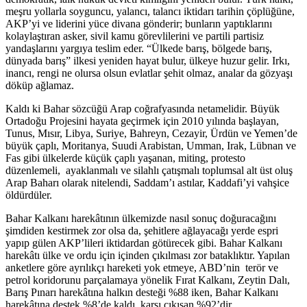
meşru yollarla soyguncu, yalancı, talancı iktidarı tarihin çöplüğüne,
AKP’yi ve liderini yüce divana gönderir; bunların yaptıklarını
kolaylaştıran asker, sivil kamu görevlilerini ve partili partisiz
yandaşlarını yargıya teslim eder. “Ülkede barış, bölgede barış,
dünyada barış” ilkesi yeniden hayat bulur, ülkeye huzur gelir. Irkı,
inancı, rengi ne olursa olsun evlatlar şehit olmaz, analar da gözyaşı
döküp ağlamaz.
Kaldı ki Bahar sözcüğü Arap coğrafyasında netamelidir. Büyük
Ortadoğu Projesini hayata geçirmek için 2010 yılında başlayan,
Tunus, Mısır, Libya, Suriye, Bahreyn, Cezayir, Ürdün ve Yemen’de
büyük çaplı, Moritanya, Suudi Arabistan, Umman, Irak, Lübnan ve
Fas gibi ülkelerde küçük çaplı yaşanan, miting, protesto
düzenlemeli, ayaklanmalı ve silahlı çatışmalı toplumsal alt üst oluş
Arap Baharı olarak nitelendi, Saddam’ı astılar, Kaddafi’yi vahşice
öldürdüler.
Bahar Kalkanı harekâtının ülkemizde nasıl sonuç doğuracağını
şimdiden kestirmek zor olsa da, şehitlere ağlayacağı yerde espri
yapıp gülen AKP’lileri iktidardan götürecek gibi. Bahar Kalkanı
harekâtı ülke ve ordu için içinden çıkılması zor bataklıktır. Yapılan
anketlere göre ayrılıkçı hareketi yok etmeye, ABD’nin terör ve
petrol koridorunu parçalamaya yönelik Fırat Kalkanı, Zeytin Dalı,
Barış Pınarı harekâtına halkın desteği %88 iken, Bahar Kalkanı
harekâtına destek %8’de kaldı, karşı çıkışan %92’dir.