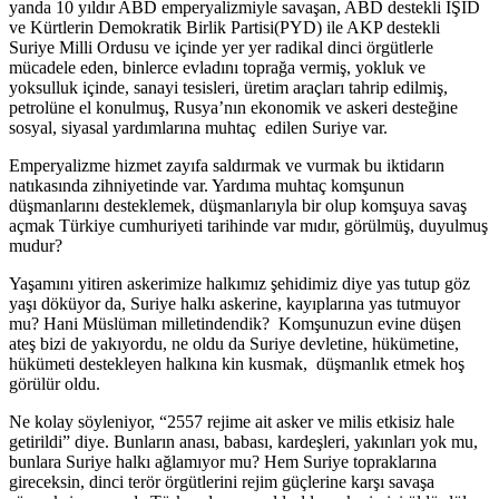
yanda 10 yıldır ABD emperyalizmiyle savaşan, ABD destekli İŞİD
ve Kürtlerin Demokratik Birlik Partisi(PYD) ile AKP destekli
Suriye Milli Ordusu ve içinde yer yer radikal dinci örgütlerle
mücadele eden, binlerce evladını toprağa vermiş, yokluk ve
yoksulluk içinde, sanayi tesisleri, üretim araçları tahrip edilmiş,
petrolüne el konulmuş, Rusya’nın ekonomik ve askeri desteğine
sosyal, siyasal yardımlarına muhtaç edilen Suriye var.
Emperyalizme hizmet zayıfa saldırmak ve vurmak bu iktidarın
natıkasında zihniyetinde var. Yardıma muhtaç komşunun
düşmanlarını desteklemek, düşmanlarıyla bir olup komşuya savaş
açmak Türkiye cumhuriyeti tarihinde var mıdır, görülmüş, duyulmuş
mudur?
Yaşamını yitiren askerimize halkımız şehidimiz diye yas tutup göz
yaşı döküyor da, Suriye halkı askerine, kayıplarına yas tutmuyor
mu? Hani Müslüman milletindendik? Komşunuzun evine düşen
ateş bizi de yakıyordu, ne oldu da Suriye devletine, hükümetine,
hükümeti destekleyen halkına kin kusmak, düşmanlık etmek hoş
görülür oldu.
Ne kolay söyleniyor, “2557 rejime ait asker ve milis etkisiz hale
getirildi” diye. Bunların anası, babası, kardeşleri, yakınları yok mu,
bunlara Suriye halkı ağlamıyor mu? Hem Suriye topraklarına
gireceksin, dinci terör örgütlerini rejim güçlerine karşı savaşa