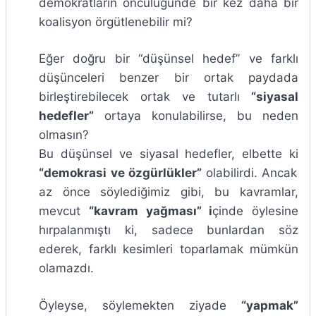
demokratların öncülüğünde bir kez daha bir
koalisyon örgütlenebilir mi?
Eğer doğru bir “düşünsel hedef” ve farklı
düşünceleri benzer bir ortak paydada
birleştirebilecek ortak ve tutarlı
“siyasal
hedefler”
ortaya konulabilirse, bu neden
olmasın?
Bu düşünsel ve siyasal hedefler, elbette ki
“demokrasi ve özgürlükler”
olabilirdi. Ancak
az önce söylediğimiz gibi, bu kavramlar,
mevcut
“kavram yağması” i
çinde öylesine
hırpalanmıştı ki, sadece bunlardan söz
ederek, farklı kesimleri toparlamak mümkün
olamazdı.
Öyleyse, söylemekten ziyade
“yapmak”