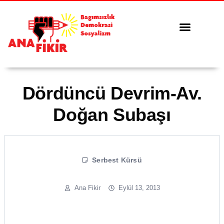
Tüm Yazılar
Serbest Kürsü
Dördüncü Devrim-Av.
Doğan Subaşı
Serbest Kürsü
Ana Fikir
Eylül 13, 2013