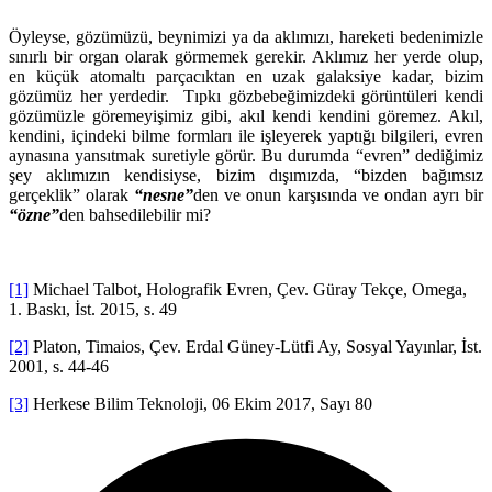
Öyleyse, gözümüzü, beynimizi ya da aklımızı, hareketi bedenimizle
sınırlı bir organ olarak görmemek gerekir. Aklımız her yerde olup,
en küçük atomaltı parçacıktan en uzak galaksiye kadar, bizim
gözümüz her yerdedir. Tıpkı gözbebeğimizdeki görüntüleri kendi
gözümüzle göremeyişimiz gibi, akıl kendi kendini göremez. Akıl,
kendini, içindeki bilme formları ile işleyerek yaptığı bilgileri, evren
aynasına yansıtmak suretiyle görür. Bu durumda “evren” dediğimiz
şey aklımızın kendisiyse, bizim dışımızda, “bizden bağımsız
gerçeklik” olarak
“nesne”
den ve onun karşısında ve ondan ayrı bir
“özne”
den bahsedilebilir mi?
[1]
Michael Talbot, Holografik Evren, Çev. Güray Tekçe, Omega,
1. Baskı, İst. 2015, s. 49
[2]
Platon, Timaios, Çev. Erdal Güney-Lütfi Ay, Sosyal Yayınlar, İst.
2001, s. 44-46
[3]
Herkese Bilim Teknoloji, 06 Ekim 2017, Sayı 80