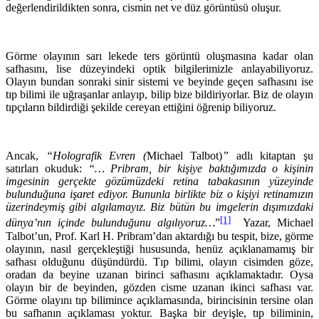
değerlendirildikten sonra, cismin net ve düz görüntüsü oluşur.
Görme olayının sarı lekede ters görüntü oluşmasına kadar olan
safhasını, lise düzeyindeki optik bilgilerimizle anlayabiliyoruz.
Olayın bundan sonraki sinir sistemi ve beyinde geçen safhasını ise
tıp bilimi ile uğraşanlar anlayıp, bilip bize bildiriyorlar. Biz de olayın
tıpçıların bildirdiği şekilde cereyan ettiğini öğrenip biliyoruz.
Ancak,
“Holografik Evren (
Michael Talbot)
”
adlı kitaptan şu
satırları okuduk:
“… Pribram, bir kişiye baktığımızda o kişinin
imgesinin gerçekte gözümüzdeki retina tabakasının yüzeyinde
bulunduğuna işaret ediyor. Bununla birlikte biz o kişiyi retinamızın
üzerindeymiş gibi algılamayız. Biz bütün bu imgelerin dışımızdaki
[1]
dünya’nın içinde bulunduğunu algılıyoruz…
”
Yazar, Michael
Talbot’un, Prof. Karl H. Pribram’dan aktardığı bu tespit, bize, görme
olayının, nasıl gerçekleştiği hususunda, henüz açıklanamamış bir
safhası olduğunu düşündürdü. Tıp bilimi, olayın cisimden göze,
oradan da beyine uzanan birinci safhasını açıklamaktadır. Oysa
olayın bir de beyinden, gözden cisme uzanan ikinci safhası var.
Görme olayını tıp bilimince açıklamasında, birincisinin tersine olan
bu safhanın açıklaması yoktur. Başka bir deyişle, tıp biliminin,