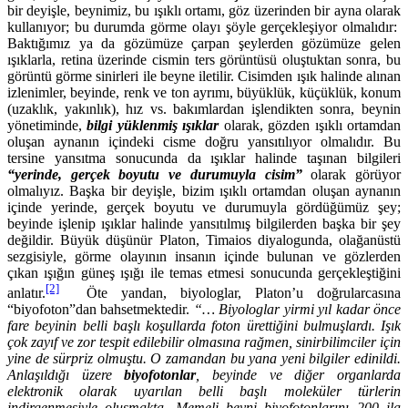
bir deyişle, beynimiz, bu ışıklı ortamı, göz üzerinden bir ayna olarak
kullanıyor; bu durumda görme olayı şöyle gerçekleşiyor olmalıdır:
Baktığımız ya da gözümüze çarpan şeylerden gözümüze gelen
ışıklarla, retina üzerinde cismin ters görüntüsü oluştuktan sonra, bu
görüntü görme sinirleri ile beyne iletilir. Cisimden ışık halinde alınan
izlenimler, beyinde, renk ve ton ayrımı, büyüklük, küçüklük, konum
(uzaklık, yakınlık), hız vs. bakımlardan işlendikten sonra, beynin
yönetiminde,
bilgi yüklenmiş
ışıklar
olarak, gözden ışıklı ortamdan
oluşan aynanın içindeki cisme doğru yansıtılıyor olmalıdır. Bu
tersine yansıtma sonucunda da ışıklar halinde taşınan bilgileri
“yerinde, gerçek boyutu ve durumuyla cisim”
olarak görüyor
olmalıyız. Başka bir deyişle, bizim ışıklı ortamdan oluşan aynanın
içinde yerinde, gerçek boyutu ve durumuyla gördüğümüz şey;
beyinde işlenip ışıklar halinde yansıtılmış bilgilerden başka bir şey
değildir. Büyük düşünür Platon, Timaios diyalogunda, olağanüstü
sezgisiyle, görme olayının insanın içinde bulunan ve gözlerden
çıkan ışığın güneş ışığı ile temas etmesi sonucunda gerçekleştiğini
[2]
anlatır.
Öte yandan, biyologlar, Platon’u doğrularcasına
“biyofoton”dan bahsetmektedir.
“… Biyologlar yirmi yıl kadar önce
fare beyinin belli başlı koşullarda foton ürettiğini bulmuşlardı. Işık
çok zayıf ve zor tespit edilebilir olmasına rağmen, sinirbilimciler için
yine de sürpriz olmuştu. O zamandan bu yana yeni bilgiler edinildi.
Anlaşıldığı üzere
biyofotonlar
,
beyinde ve diğer organlarda
elektronik olarak uyarılan belli başlı moleküler türlerin
indirgenmesiyle oluşmakta.
Memeli beyni biyofotonlarını 200 ila