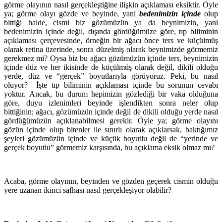
görme olayının nasıl gerçekleştiğine ilişkin açıklaması eksiktir. Öyle
ya; görme olayı gözde ve beyinde, yani
bedenimizin içinde
olup
bittiği halde, cismi biz gözümüzün ya da beynimizin, yani
bedenimizin içinde değil, dışında gördüğümüze göre, tıp biliminin
açıklaması çerçevesinde, örneğin bir ağacı önce ters ve küçülmüş
olarak retina üzerinde, sonra düzelmiş olarak beynimizde görmemiz
gerekmez mi? Oysa biz bu ağacı gözümüzün içinde ters, beynimizin
içinde düz ve her ikisinde de küçülmüş olarak değil, dikili olduğu
yerde, düz ve “gerçek” boyutlarıyla görüyoruz. Peki, bu nasıl
oluyor? İşte tıp biliminin açıklaması içinde bu sorunun cevabı
yoktur. Ancak, bu durum hepimizin gözlediği bir vaka olduğuna
göre, duyu izlenimleri beyinde işlendikten sonra neler olup
bittiğinin; ağacı, gözümüzün içinde değil de dikili olduğu yerde nasıl
gördüğümüzün açıklanabilmesi gerekir. Öyle ya; görme olayını
gözün içinde olup bitenler ile sınırlı olarak açıklarsak, baktığımız
şeyleri gözümüzün içinde ve küçük boyutlu değil de “yerinde ve
gerçek boyutlu” görmemiz karşısında, bu açıklama eksik olmaz mı?
Acaba, görme olayının, beyinden ve gözden geçerek cismin olduğu
yere uzanan ikinci safhası nasıl gerçekleşiyor olabilir?