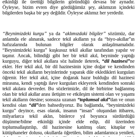
etkinliği ile ürettiği bilgilerin göründüğü devasa bir aynadır.
Öyleyse, bizim evren diye gördüğümüz şey, aklımızın içindeki
bilgilerden başka bir şey değildir. Öyleyse aklımız her yerdedir.
“Beynimizdeki kurgu”
ya da
“aklımızdaki bilgiler”
sözümüz, dar
anlamda ele alınarak, sadece tekil akılların ya da “biyo-akıllar”ın
hafızalarında bulunan bilgiler olarak anlaşılmamalıdır.
“Beynimizdeki kurgu” kuşkusuz tekil akıllar tarafından yapılır ve
taşınır. Ancak, bilindiği gibi her bir tekil akıl, beyninde yaptığı
kurguyu, diğer tekil akıllara söz halinde ileterek,
“dil hazinesi”
ne
ekler. Her tekil akıl, bir dil hazinesinin içine doğar ve kendinden
önceki tekil akılların beyinlerinde yaparak dile ekledikleri kurguları
öğrenir. Her tekil akıl, içine doğarak hazır bulduğu dil hazinesi
mirasına, kendi yaptığı ilave kurguları ekleyerek kendinden sonraki
tekil akılara devreder. Bu sözlerimizle, dil ile birbirine bağlanmış
olan bir tekil akıllar arası iletişim ve etkileşim sistemi olan ve yaşamı
tekil akılların ötesine; sonsuza uzanan
“toplumsal akıl”
dan ve onun
kendisi olan
“dil”
den bahsediyoruz. Bu bağlamda, “beynimizdeki
kurgu” deyince, esas olarak, insanın “insan” oluşundan itibaren,
milyarlarca tekil aklın, binlerce yıl boyunca sürdürdüğü
düşünme/bilme etkinliği içinde elde edip, dil üzerinden
toplumsallaştırılıp, dil hazinesine katılmış olan; kitaplar ve
kütüphaneler dolusu, okullarda öğretilen, bilim adamlarınca yenileri,