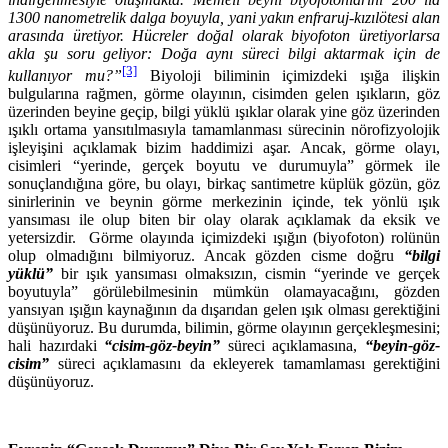
1300 nanometrelik dalga boyuyla, yani yakın enfraruj-kızılötesi alan
arasında üretiyor. Hücreler doğal olarak biyofoton üretiyorlarsa
akla şu soru geliyor: Doğa aynı süreci bilgi aktarmak için de
[3]
kullanıyor mu?”
Biyoloji biliminin içimizdeki ışığa ilişkin
bulgularına rağmen, görme olayının, cisimden gelen ışıkların, göz
üzerinden beyine geçip, bilgi yüklü ışıklar olarak yine göz üzerinden
ışıklı ortama yansıtılmasıyla tamamlanması sürecinin nörofizyolojik
işleyişini açıklamak bizim haddimizi aşar. Ancak, görme olayı,
cisimleri “yerinde, gerçek boyutu ve durumuyla” görmek ile
sonuçlandığına göre, bu olayı, birkaç santimetre küplük gözün, göz
sinirlerinin ve beynin görme merkezinin içinde, tek yönlü ışık
yansıması ile olup biten bir olay olarak açıklamak da eksik ve
yetersizdir. Görme olayında içimizdeki ışığın (biyofoton) rolünün
olup olmadığını bilmiyoruz. Ancak gözden cisme doğru
“bilgi
yüklü”
bir ışık yansıması olmaksızın, cismin “yerinde ve gerçek
boyutuyla” görülebilmesinin mümkün olamayacağını, gözden
yansıyan ışığın kaynağının da dışarıdan gelen ışık olması gerektiğini
düşünüyoruz. Bu durumda, bilimin, görme olayının gerçekleşmesini;
hali hazırdaki
“cisim-göz-beyin”
süreci açıklamasına,
“beyin-göz-
cisim”
süreci açıklamasını da ekleyerek tamamlaması gerektiğini
düşünüyoruz.