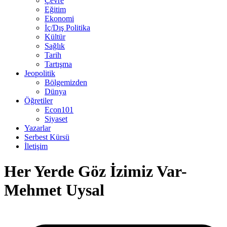
Çevre
Eğitim
Ekonomi
İç/Dış Politika
Kültür
Sağlık
Tarih
Tartışma
Jeopolitik
Bölgemizden
Dünya
Öğretiler
Econ101
Siyaset
Yazarlar
Serbest Kürsü
İletişim
Her Yerde Göz İzimiz Var-
Mehmet Uysal