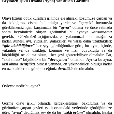
Beyinden Işıklı Ortama (Ayna) Yansıtılan Görüntü
Olayı fiziğin optik kuralları ışığında ele alırsak; gözümüze çarpan ya
da baktığımız cismi, bulunduğu yerde ve “gerçek” boyutuyla
görebilmemiz için, karşımızda bir
“ayna”
olması ve önce retinada
sonra beynimizde oluşan görüntüyü bu aynaya
yansıtmamız
gerekir. Gözümüzü açtığımızda, en yakınımızdan en uzağımıza
kadar, güneşi, ayı, yıldızları, galaksileri ve varsa daha uzaktakileri;
“göz alabildiğince”
her şeyi gördüğümüze göre, bu ayna, içinde,
yakınlığı ya da uzaklığı, konumu ve hızı, büyüklüğü ya da
küçüklüğü ne olursa olsun, her şeyi gösterebiliyor olmalıdır. Bu,
“akıl almaz” büyüklükte bir
“dev aynası”
olmalıdır. Ayrıca bu ayna,
akıl almaz
genişlikte
olması yanında, en yakındakileri olduğu kadar
en uzaktakileri de görebileceğimiz
derinlikte
de olmalıdır.
Öyleyse nedir bu ayna?
Görme olayı ışıklı ortamda gerçekleştiğine, baktığımız ya da
gözümüze çarpan şeyleri ışıklı ortamdaki yerlerinde gördüğümüze
göre, “ayna” dediğimiz şey de da bu
“ışıklı ortam”
olmalıdır. Başka