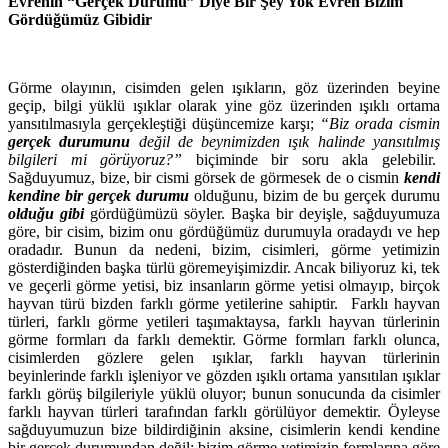
Evrenin “Gerçek Durumu” Diye Bir Şey Yok Evren Bizim
Gördüğümüz Gibidir
Görme olayının, cisimden gelen ışıkların, göz üzerinden beyine
geçip, bilgi yüklü ışıklar olarak yine göz üzerinden ışıklı ortama
yansıtılmasıyla gerçekleştiği düşüncemize karşı;
“Biz orada cismin
gerçek durumunu
değil de beynimizden ışık halinde yansıtılmış
bilgileri mi görüyoruz?”
biçiminde bir soru akla gelebilir.
Sağduyumuz, bize, bir cismi görsek de görmesek de o cismin
kendi
kendine bir gerçek durumu
olduğunu, bizim de bu gerçek durumu
olduğu gibi
gördüğümüzü söyler. Başka bir deyişle, sağduyumuza
göre, bir cisim, bizim onu gördüğümüz durumuyla oradaydı ve hep
oradadır. Bunun da nedeni, bizim, cisimleri, görme yetimizin
gösterdiğinden başka türlü göremeyişimizdir. Ancak biliyoruz ki, tek
ve geçerli görme yetisi, biz insanların görme yetisi olmayıp, birçok
hayvan türü bizden farklı görme yetilerine sahiptir. Farklı hayvan
türleri, farklı görme yetileri taşımaktaysa, farklı hayvan türlerinin
görme formları da farklı demektir. Görme formları farklı olunca,
cisimlerden gözlere gelen ışıklar, farklı hayvan türlerinin
beyinlerinde farklı işleniyor ve gözden ışıklı ortama yansıtılan ışıklar
farklı görüş bilgileriyle yüklü oluyor; bunun sonucunda da cisimler
farklı hayvan türleri tarafından farklı görülüyor demektir. Öyleyse
sağduyumuzun bize bildirdiğinin aksine, cisimlerin kendi kendine
bir gerçek durumundan değil; bizim görme yetimizin formlarına göre