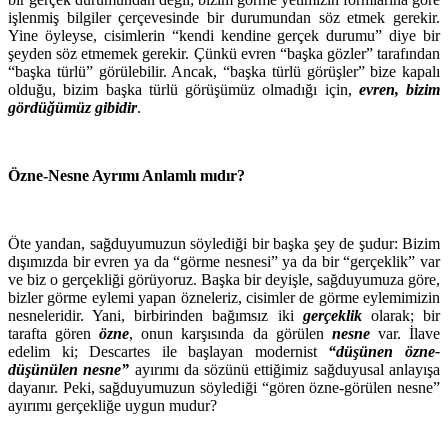
işlenmiş bilgiler çerçevesinde bir durumundan söz etmek gerekir.
Yine öyleyse, cisimlerin “kendi kendine gerçek durumu” diye bir
şeyden söz etmemek gerekir. Çünkü evren “başka gözler” tarafından
“başka türlü” görülebilir. Ancak, “başka türlü görüşler” bize kapalı
olduğu, bizim başka türlü görüşümüz olmadığı için,
evren, bizim
gördüğümüz gibidir
.
Özne-Nesne Ayrımı Anlamlı mıdır?
Öte yandan, sağduyumuzun söylediği bir başka şey de şudur: Bizim
dışımızda bir evren ya da “görme nesnesi” ya da bir “gerçeklik” var
ve biz o gerçekliği görüyoruz. Başka bir deyişle, sağduyumuza göre,
bizler görme eylemi yapan özneleriz, cisimler de görme eylemimizin
nesneleridir. Yani, birbirinden bağımsız iki
gerçeklik
olarak; bir
tarafta gören
özne
, onun karşısında da görülen
nesne
var. İlave
edelim ki; Descartes ile başlayan modernist
“düşünen özne-
düşünülen nesne”
ayırımı da sözünü ettiğimiz sağduyusal anlayışa
dayanır. Peki, sağduyumuzun söylediği “gören özne-görülen nesne”
ayırımı gerçekliğe uygun mudur?