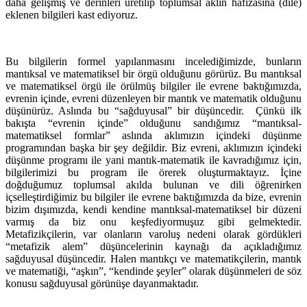
daha gelişmiş ve derinleri üretilip toplumsal aklın hafızasına (dile)
eklenen bilgileri kast ediyoruz.
Bu bilgilerin formel yapılanmasını incelediğimizde, bunların
mantıksal ve matematiksel bir örgü olduğunu görürüz. Bu mantıksal
ve matematiksel örgü ile örülmüş bilgiler ile evrene baktığımızda,
evrenin içinde, evreni düzenleyen bir mantık ve matematik olduğunu
düşünürüz. Aslında bu “sağduyusal” bir düşüncedir. Çünkü ilk
bakışta “evrenin içinde” olduğunu sandığımız “mantıksal-
matematiksel formlar” aslında aklımızın içindeki düşünme
programından başka bir şey değildir. Biz evreni, aklımızın içindeki
düşünme programı ile yani mantık-matematik ile kavradığımız için,
bilgilerimizi bu program ile örerek oluşturmaktayız. İçine
doğduğumuz toplumsal akılda bulunan ve dili öğrenirken
içselleştirdiğimiz bu bilgiler ile evrene baktığımızda da bize, evrenin
bizim dışımızda, kendi kendine mantıksal-matematiksel bir düzeni
varmış da biz onu keşfediyormuşuz gibi gelmektedir.
Metafizikçilerin, var olanların varoluş nedeni olarak gördükleri
“metafizik alem” düşüncelerinin kaynağı da açıkladığımız
sağduyusal düşüncedir. Halen mantıkçı ve matematikçilerin, mantık
ve matematiği, “aşkın”, “kendinde şeyler” olarak düşünmeleri de söz
konusu sağduyusal görünüşe dayanmaktadır.