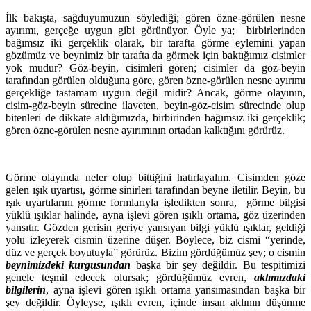
İlk bakışta, sağduyumuzun söylediği; gören özne-görülen nesne
ayırımı, gerçeğe uygun gibi görünüyor. Öyle ya; birbirlerinden
bağımsız iki gerçeklik olarak, bir tarafta görme eylemini yapan
gözümüz ve beynimiz bir tarafta da görmek için baktığımız cisimler
yok mudur? Göz-beyin, cisimleri gören; cisimler da göz-beyin
tarafından görülen olduğuna göre, gören özne-görülen nesne ayırımı
gerçekliğe tastamam uygun değil midir? Ancak, görme olayının,
cisim-göz-beyin sürecine ilaveten, beyin-göz-cisim sürecinde olup
bitenleri de dikkate aldığımızda, birbirinden bağımsız iki gerçeklik;
gören özne-görülen nesne ayırımının ortadan kalktığını görürüz.
Görme olayında neler olup bittiğini hatırlayalım. Cisimden göze
gelen ışık uyartısı, görme sinirleri tarafından beyne iletilir. Beyin, bu
ışık uyartılarını görme formlarıyla işledikten sonra, görme bilgisi
yüklü ışıklar halinde, ayna işlevi gören ışıklı ortama, göz üzerinden
yansıtır. Gözden gerisin geriye yansıyan bilgi yüklü ışıklar, geldiği
yolu izleyerek cismin üzerine düşer. Böylece, biz cismi “yerinde,
düz ve gerçek boyutuyla” görürüz. Bizim gördüğümüz şey; o cismin
beynimizdeki kurgusundan
başka bir şey değildir. Bu tespitimizi
genele teşmil edecek olursak; gördüğümüz evren,
aklımızdaki
bilgilerin
, ayna işlevi gören ışıklı ortama yansımasından başka bir
şey değildir. Öyleyse, ışıklı evren, içinde insan aklının düşünme