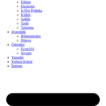
Eğitim
Ekonomi
İç/Dış Politika
Kültür
Sağlık
Tarih
Tartışma
Jeopolitik
Bölgemizden
Dünya
Öğretiler
Econ101
Siyaset
Yazarlar
Serbest Kürsü
İletişim