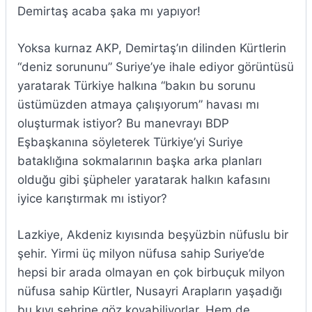
Demirtaş acaba şaka mı yapıyor!
Yoksa kurnaz AKP, Demirtaş’ın dilinden Kürtlerin
“deniz sorununu” Suriye’ye ihale ediyor görüntüsü
yaratarak Türkiye halkına “bakın bu sorunu
üstümüzden atmaya çalışıyorum” havası mı
oluşturmak istiyor? Bu manevrayı BDP
Eşbaşkanına söyleterek Türkiye’yi Suriye
bataklığına sokmalarının başka arka planları
olduğu gibi şüpheler yaratarak halkın kafasını
iyice karıştırmak mı istiyor?
Lazkiye, Akdeniz kıyısında beşyüzbin nüfuslu bir
şehir. Yirmi üç milyon nüfusa sahip Suriye’de
hepsi bir arada olmayan en çok birbuçuk milyon
nüfusa sahip Kürtler, Nusayri Arapların yaşadığı
bu kıyı şehrine göz koyabiliyorlar. Hem de