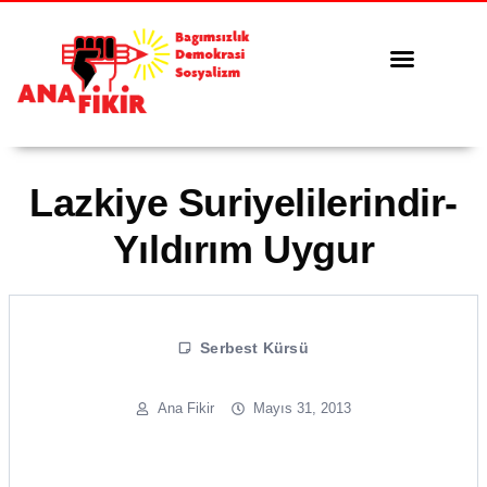
Tüm Yazılar
Serbest Kürsü
Lazkiye Suriyelilerindir-
Yıldırım Uygur
Serbest Kürsü
Ana Fikir
Mayıs 31, 2013