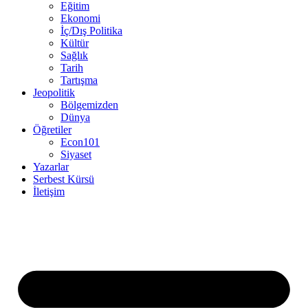
Eğitim
Ekonomi
İç/Dış Politika
Kültür
Sağlık
Tarih
Tartışma
Jeopolitik
Bölgemizden
Dünya
Öğretiler
Econ101
Siyaset
Yazarlar
Serbest Kürsü
İletişim