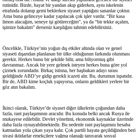
rutinidir. Bizde, hayat bir yandan akıp giderken, aynı iskelenin
etrafında dolanıp gemi beklerken siyaset yaptığını sananlar çoktur.
Ama buna gelinceye kadar yapılacak çok işler vardır. “Bir kasa
limon alacağım, seneye işi götüreceğim”, ya da “bir tekke açalım,
işimize bakalım” derseniz karşılığını tahmin edebilirsiniz.
Öncelikle, Türkiye’nin yoğun dış etkiler altında olan ve genel
siyaseti dışarıdan planlanan bir ülke olduğunun farkında olunması
gerekir. Herkes bunu bir şekilde bilir, ama biliyormuş gibi
davranmaz. Ancak bir yere gelmek isteyen herkes buna göre yol
çizmek zorundadır. Birkaç istisna, her başbakan adayı sırası
geldiğinde ABD’ye gidip gerekli icazeti alır. Bu, durumun ispatıdır.
Bir de, ABD kime koçluk yapıyorsa, onların geldikleri yerlere bir
göz atın bakalım.
İkinci olarak, Türkiye’de siyaset diğer ülkelerin çoğundan daha
fazla, rant paylaşımının aracıdır. Bu konuda belki ancak Rusya ile
mukayese edilebilir. Devlet yönetimi, ekonomik kaynaklar üzerinde
daha fazla oynayabilmektedir. Bu nedenle rant paylaşımını hesaba
katmadan yola çıkan yaya kalır. Çok partili hayata geçildiğinden beri
siyasi iktidarlar emekçilere yağma olanağı tanıyarak sosyal