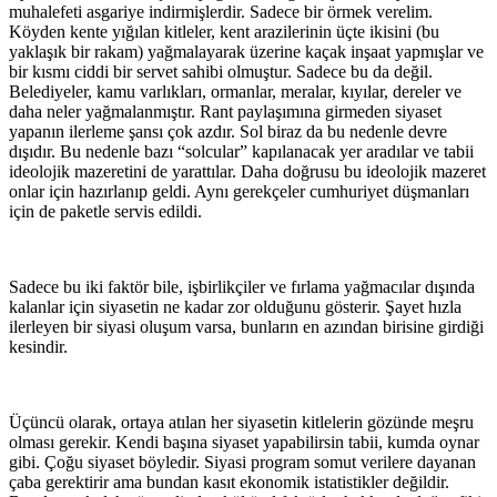
muhalefeti asgariye indirmişlerdir. Sadece bir örmek verelim.
Köyden kente yığılan kitleler, kent arazilerinin üçte ikisini (bu
yaklaşık bir rakam) yağmalayarak üzerine kaçak inşaat yapmışlar ve
bir kısmı ciddi bir servet sahibi olmuştur. Sadece bu da değil.
Belediyeler, kamu varlıkları, ormanlar, meralar, kıyılar, dereler ve
daha neler yağmalanmıştır. Rant paylaşımına girmeden siyaset
yapanın ilerleme şansı çok azdır. Sol biraz da bu nedenle devre
dışıdır. Bu nedenle bazı “solcular” kapılanacak yer aradılar ve tabii
ideolojik mazeretini de yarattılar. Daha doğrusu bu ideolojik mazeret
onlar için hazırlanıp geldi. Aynı gerekçeler cumhuriyet düşmanları
için de paketle servis edildi.
Sadece bu iki faktör bile, işbirlikçiler ve fırlama yağmacılar dışında
kalanlar için siyasetin ne kadar zor olduğunu gösterir. Şayet hızla
ilerleyen bir siyasi oluşum varsa, bunların en azından birisine girdiği
kesindir.
Üçüncü olarak, ortaya atılan her siyasetin kitlelerin gözünde meşru
olması gerekir. Kendi başına siyaset yapabilirsin tabii, kumda oynar
gibi. Çoğu siyaset böyledir. Siyasi program somut verilere dayanan
çaba gerektirir ama bundan kasıt ekonomik istatistikler değildir.