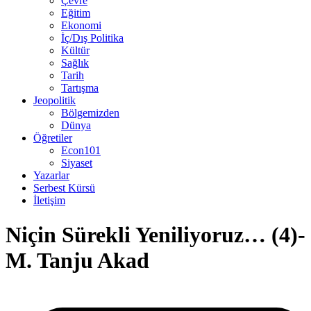
Çevre
Eğitim
Ekonomi
İç/Dış Politika
Kültür
Sağlık
Tarih
Tartışma
Jeopolitik
Bölgemizden
Dünya
Öğretiler
Econ101
Siyaset
Yazarlar
Serbest Kürsü
İletişim
Niçin Sürekli Yeniliyoruz… (4)-
M. Tanju Akad