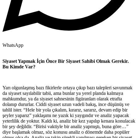
WhatsApp
Siyaset Yapmak İçin Önce Bir Siyaset Sahibi Olmak Gerekir.
Bu Kimde Var?
Yarı olgunlaşmış bazı fikirlerle ortaya çıkıp bazı talepleri savunmak
da siyaset sayılabilir tabii, ama bunlar ya yerel planda kalmaya
mahkumdur, ya da siyaset sahnesinin figüranları olarak etrafta
dolanıp dururlar. Ciddi siyaset uzun vadeli bakış, ince düşünüş ve
tahlil ister. “Hele bir yola çıkalım, kırarız, sararız, devam edip bir
şeyler yaparız” yaklaşımı ne yazık ki yaygındır ve analiz yapacak
yeterlilik de yoktur. Kaldı ki, analiz bir kez yapılıp kenara konulacak
bir şey değildir. “Birisi vaktiyle bir analiz yapmıştı, buna göre…”
diye başlamak olmaz, söz konusu analiz o dönemde daha popüler
olmuş olsa da. Analiz ve takip sürekli yapılması gereken bir siyaset