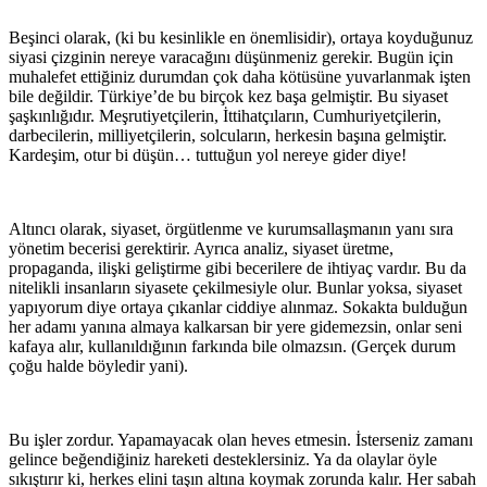
Beşinci olarak, (ki bu kesinlikle en önemlisidir), ortaya koyduğunuz
siyasi çizginin nereye varacağını düşünmeniz gerekir. Bugün için
muhalefet ettiğiniz durumdan çok daha kötüsüne yuvarlanmak işten
bile değildir. Türkiye’de bu birçok kez başa gelmiştir. Bu siyaset
şaşkınlığıdır. Meşrutiyetçilerin, İttihatçıların, Cumhuriyetçilerin,
darbecilerin, milliyetçilerin, solcuların, herkesin başına gelmiştir.
Kardeşim, otur bi düşün… tuttuğun yol nereye gider diye!
Altıncı olarak, siyaset, örgütlenme ve kurumsallaşmanın yanı sıra
yönetim becerisi gerektirir. Ayrıca analiz, siyaset üretme,
propaganda, ilişki geliştirme gibi becerilere de ihtiyaç vardır. Bu da
nitelikli insanların siyasete çekilmesiyle olur. Bunlar yoksa, siyaset
yapıyorum diye ortaya çıkanlar ciddiye alınmaz. Sokakta bulduğun
her adamı yanına almaya kalkarsan bir yere gidemezsin, onlar seni
kafaya alır, kullanıldığının farkında bile olmazsın. (Gerçek durum
çoğu halde böyledir yani).
Bu işler zordur. Yapamayacak olan heves etmesin. İsterseniz zamanı
gelince beğendiğiniz hareketi desteklersiniz. Ya da olaylar öyle
sıkıştırır ki, herkes elini taşın altına koymak zorunda kalır. Her sabah