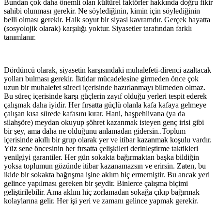
Bundan çok daha önemli olan kültürel faktörler hakkında doğru fikir
sahibi olunması gerekir. Ne söylediğinin, kimin için söylediğinin
belli olması gerekir. Halk soyut bir siyasi kavramdır. Gerçek hayatta
(sosyolojik olarak) karşılığı yoktur. Siyasetler tarafından farklı
tanımlanır.
Dördüncü olarak, siyasetin karşısındaki muhalefeti-direnci azaltacak
yolları bulması gerekir. İktidar mücadelesine girmeden önce çok
uzun bir muhalefet süreci içerisinde hazırlanmayı bilmeden olmaz.
Bu süreç içerisinde karşı güçlerin zayıf olduğu yerleri tespit ederek
çalışmak daha iyidir. Her fırsatta güçlü olanla kafa kafaya gelmeye
çalışan kısa sürede kafasını kırar. Hani, başpehlivana (ya da
silahşöre) meydan okuyup şöhret kazanmak isteyen genç irisi gibi
bir şey, ama daha ne olduğunu anlamadan gidersin..Toplum
içerisinde akıllı bir grup olarak yer ve itibar kazanmak koşulu vardır.
Yüz sene öncesinin her fırsatta çelişkileri derinleştirme taktikleri
yenilgiyi garantiler. Her gün sokakta bağırmaktan başka bildiğin
yoksa toplumun gözünde itibar kazanamazsın ve erirsin. Zaten, bu
ikide bir sokakta bağrışma işine aklım hiç ermemiştir. Bu ancak yeri
gelince yapılması gereken bir şeydir. Binlerce çalışma biçimi
geliştirilebilir. Ama aklını hiç zorlamadan sokağa çıkıp bağırmak
kolaylarına gelir. Her işi yeri ve zamanı gelince yapmak gerekir.