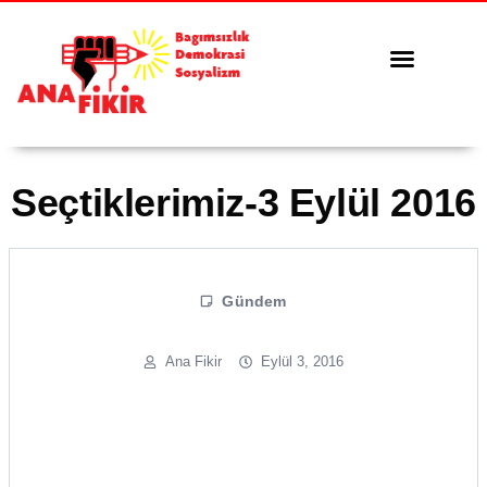
Tüm Yazılar
Serbest Kürsü
Seçtiklerimiz-3 Eylül 2016
Gündem
Ana Fikir
Eylül 3, 2016