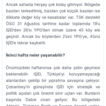
Ancak sahada herşey çok kolay gitmiyor. Bölgede
bazıları terkedilmiş, bazıları çok küçük bazıları ise
dikkate değer köy ve kasabalar var. TSK destekli
ÖSO 31 Ağustos tarihine kadar toplamda 19’u
IŞİD’den 26’sı YPG’den olmak üzere 45 köy ele
geçirdi. Ancak bu köylerden 2’sini YPG’ye, 4’ünü
IŞİD’e tekrar kaybetti.
İkinci hafta neler yaşanabilir?
Önümüzdeki haftanınsa çok daha çetin geçmesi
beklenebilir. IŞİD, Türkiye’yi koruyamayacağı
alanlardan çekilip bir yıpratma savaşına çekiyor.
Çobanbey’in güneyinde IŞİD için stratejik ve
politik açıdan çok önemli sinir uçları var. Bunların
başında Dabık civarı geliyor. Bu bölgedeki
Ahtarin, Türkmen Barih ve Savran önemli yerler.