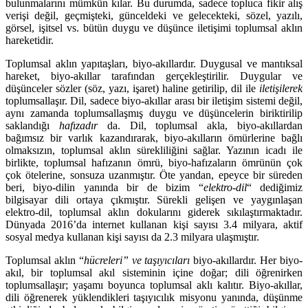
bulunmalarını mümkün kılar. Bu durumda, sadece topluca fikir alış
verişi değil, geçmişteki, günceldeki ve gelecekteki, sözel, yazılı,
görsel, işitsel vs. bütün duygu ve düşünce iletişimi toplumsal aklın
hareketidir.
Toplumsal aklın yapıtaşları, biyo-akıllardır. Duygusal ve mantıksal
hareket, biyo-akıllar tarafından gerçekleştirilir. Duygular ve
düşünceler sözler (söz, yazı, işaret) haline getirilip, dil ile
iletişilerek
toplumsallaşır. Dil, sadece biyo-akıllar arası bir iletişim sistemi değil,
aynı zamanda toplumsallaşmış duygu ve düşüncelerin biriktirilip
saklandığı
hafızadır
da. Dil, toplumsal akla, biyo-akıllardan
bağımsız bir varlık kazandırarak, biyo-akılların ömürlerine bağlı
olmaksızın, toplumsal aklın sürekliliğini sağlar. Yazının icadı ile
birlikte, toplumsal hafızanın ömrü, biyo-hafızaların ömrünün çok
çok ötelerine, sonsuza uzanmıştır. Öte yandan, epeyce bir süreden
beri, biyo-dilin yanında bir de bizim “
elektro-dil
“ dediğimiz
bilgisayar dili ortaya çıkmıştır. Sürekli gelişen ve yaygınlaşan
elektro-dil, toplumsal aklın dokularını giderek sıkılaştırmaktadır.
Dünyada 2016’da internet kullanan kişi sayısı 3.4 milyara, aktif
sosyal medya kullanan kişi sayısı da 2.3 milyara ulaşmıştır.
Toplumsal aklın “
hücreleri” ve taşıyıcıları
biyo-akıllardır. Her biyo-
akıl, bir toplumsal akıl sisteminin içine doğar; dili öğrenirken
toplumsallaşır; yaşamı boyunca toplumsal aklı kalıtır. Biyo-akıllar,
dili öğrenerek yüklendikleri taşıyıcılık misyonu yanında, düşünme