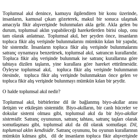
Toplumsal akıl denince, kamuyu ilgilendiren bir konu üzerinde,
insanların, kamusal çıkarı gözeterek, makul bir sonuca ulaşmak
amacıyla fikir alışverişinde bulunmaları akla gelir. Akla gelen bu
durum, toplumsal aklın yapabileceği hareketlerden birisi olup, onu
tam olarak anlatmaz. Toplumsal akıl, her şeyden önce, insanların
topluca fikir alış verişinde bulunmalarını mümkün kılan bir yapıdır,
bir sistemdir. İnsanların topluca fikir alış verişinde bulunmalarını
satranç oynamaya benzetirsek, toplumsal akıl, satrancın kurallarıdır.
Topluca fikir alış verişinde bulunmak ise satranç kurallarına göre
tahtaya dizilen taşların, yine kurallara göre hareket ettirilmesidir.
Öyleyse toplumsal akıl, topluca fikir alış verişinde bulunmanın
ötesinde, topluca fikir alış verişinde bulunmaktan önce gelen ve
topluca fikir alış verişinde bulunmayı mümkün kılan bir şeydir.
O halde toplumsal akıl nedir?
Toplumsal akıl, birbirlerine dil ile bağlanmış biyo-akıllar arası
iletişim ve etkileşim sistemidir. Biyo-akılların, bir canlı hücreler ve
dokular sistemi olması gibi, toplumsal akıl da bir
biyo-akıllar
sistemidir.
Satranç oyununun, satranç tahtası, satranç taşları olarak
somutlaşması gibi, toplumsal akıl da dil olarak somutlaşır.
Dil,
toplumsal aklın kendisidir
. Satranç oyununu, bu oyunun kurallarının
mümkün kılması gibi, dil de insanların topluca fikir alışverişinde