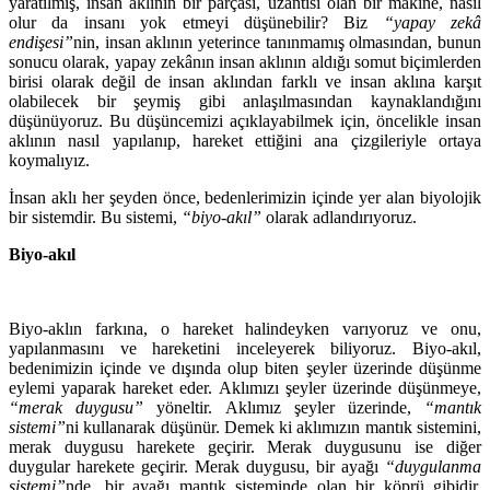
yaratılmış, insan aklının bir parçası, uzantısı olan bir makine, nasıl
olur da insanı yok etmeyi düşünebilir? Biz
“yapay zekâ
endişesi”
nin, insan aklının yeterince tanınmamış olmasından, bunun
sonucu olarak, yapay zekânın insan aklının aldığı somut biçimlerden
birisi olarak değil de insan aklından farklı ve insan aklına karşıt
olabilecek bir şeymiş gibi anlaşılmasından kaynaklandığını
düşünüyoruz. Bu düşüncemizi açıklayabilmek için, öncelikle insan
aklının nasıl yapılanıp, hareket ettiğini ana çizgileriyle ortaya
koymalıyız.
İnsan aklı her şeyden önce, bedenlerimizin içinde yer alan biyolojik
bir sistemdir. Bu sistemi,
“biyo-akıl”
olarak adlandırıyoruz.
Biyo-akıl
Biyo-aklın farkına, o hareket halindeyken varıyoruz ve onu,
yapılanmasını ve hareketini inceleyerek biliyoruz. Biyo-akıl,
bedenimizin içinde ve dışında olup biten şeyler üzerinde düşünme
eylemi yaparak hareket eder. Aklımızı şeyler üzerinde düşünmeye,
“merak duygusu”
yöneltir. Aklımız şeyler üzerinde,
“mantık
sistemi”
ni kullanarak düşünür. Demek ki aklımızın mantık sistemini,
merak duygusu harekete geçirir. Merak duygusunu ise diğer
duygular harekete geçirir. Merak duygusu, bir ayağı
“duygulanma
sistemi”
nde, bir ayağı mantık sisteminde olan bir köprü gibidir.