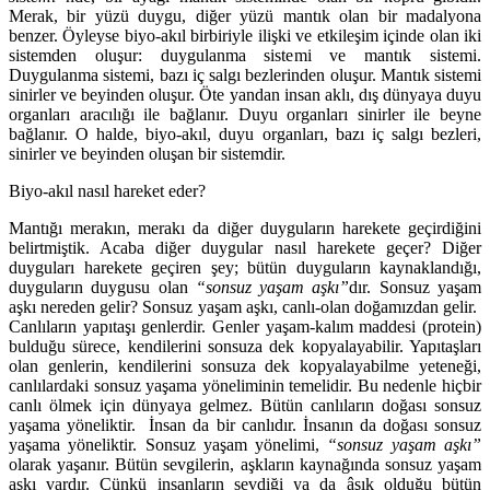
Merak, bir yüzü duygu, diğer yüzü mantık olan bir madalyona
benzer. Öyleyse biyo-akıl birbiriyle ilişki ve etkileşim içinde olan iki
sistemden oluşur: duygulanma sistemi ve mantık sistemi.
Duygulanma sistemi, bazı iç salgı bezlerinden oluşur. Mantık sistemi
sinirler ve beyinden oluşur. Öte yandan insan aklı, dış dünyaya duyu
organları aracılığı ile bağlanır. Duyu organları sinirler ile beyne
bağlanır. O halde, biyo-akıl, duyu organları, bazı iç salgı bezleri,
sinirler ve beyinden oluşan bir sistemdir.
Biyo-akıl nasıl hareket eder?
Mantığı merakın, merakı da diğer duyguların harekete geçirdiğini
belirtmiştik. Acaba diğer duygular nasıl harekete geçer? Diğer
duyguları harekete geçiren şey; bütün duyguların kaynaklandığı,
duyguların duygusu olan
“sonsuz yaşam aşkı”
dır. Sonsuz yaşam
aşkı nereden gelir? Sonsuz yaşam aşkı, canlı-olan doğamızdan gelir.
Canlıların yapıtaşı genlerdir. Genler yaşam-kalım maddesi (protein)
bulduğu sürece, kendilerini sonsuza dek kopyalayabilir. Yapıtaşları
olan genlerin, kendilerini sonsuza dek kopyalayabilme yeteneği,
canlılardaki sonsuz yaşama yöneliminin temelidir. Bu nedenle hiçbir
canlı ölmek için dünyaya gelmez. Bütün canlıların doğası sonsuz
yaşama yöneliktir. İnsan da bir canlıdır. İnsanın da doğası sonsuz
yaşama yöneliktir. Sonsuz yaşam yönelimi,
“sonsuz yaşam aşkı”
olarak yaşanır. Bütün sevgilerin, aşkların kaynağında sonsuz yaşam
aşkı vardır. Çünkü insanların sevdiği ya da âşık olduğu bütün