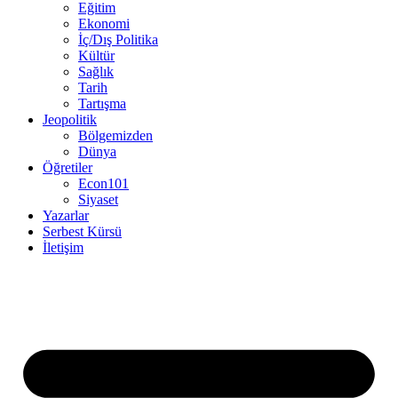
Eğitim
Ekonomi
İç/Dış Politika
Kültür
Sağlık
Tarih
Tartışma
Jeopolitik
Bölgemizden
Dünya
Öğretiler
Econ101
Siyaset
Yazarlar
Serbest Kürsü
İletişim