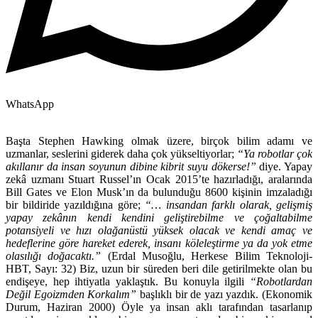
WhatsApp
Başta Stephen Hawking olmak üzere, birçok bilim adamı ve
uzmanlar, seslerini giderek daha çok yükseltiyorlar;
“Ya robotlar çok
akıllanır da insan soyunun dibine kibrit suyu dökerse!”
diye. Yapay
zekâ uzmanı Stuart Russel’ın Ocak 2015’te hazırladığı, aralarında
Bill Gates ve Elon Musk’ın da bulunduğu 8600 kişinin imzaladığı
bir bildiride yazıldığına göre;
“… insandan farklı olarak, gelişmiş
yapay zekânın kendi kendini geliştirebilme ve çoğaltabilme
potansiyeli ve hızı olağanüstü yüksek olacak ve kendi amaç ve
hedeflerine göre hareket ederek, insanı köleleştirme ya da yok etme
olasılığı doğacaktı.”
(Erdal Musoğlu, Herkese Bilim Teknoloji-
HBT, Sayı: 32) Biz, uzun bir süreden beri dile getirilmekte olan bu
endişeye, hep ihtiyatla yaklaştık. Bu konuyla ilgili
“Robotlardan
Değil Egoizmden Korkalım”
başlıklı bir de yazı yazdık. (Ekonomik
Durum, Haziran 2000) Öyle ya insan aklı tarafından tasarlanıp