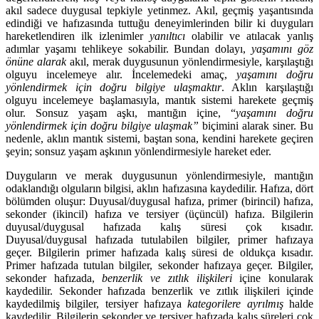
akıl sadece duygusal tepkiyle yetinmez. Akıl, geçmiş yaşantısında
edindiği ve hafızasında tuttuğu deneyimlerinden bilir ki duyguları
hareketlendiren ilk izlenimler
yanıltıcı
olabilir ve atılacak yanlış
adımlar yaşamı tehlikeye sokabilir. Bundan dolayı,
yaşamını göz
önüne alarak
akıl, merak duygusunun yönlendirmesiyle, karşılaştığı
olguyu incelemeye alır. İncelemedeki amaç,
yaşamını doğru
yönlendirmek için
doğru bilgiye ulaşmaktır
. Aklın karşılaştığı
olguyu incelemeye başlamasıyla, mantık sistemi harekete geçmiş
olur. Sonsuz yaşam aşkı, mantığın içine, “
yaşamını doğru
yönlendirmek için
doğru bilgiye ulaşmak”
biçimini alarak siner. Bu
nedenle, aklın mantık sistemi, baştan sona, kendini harekete geçiren
şeyin; sonsuz yaşam aşkının yönlendirmesiyle hareket eder.
Duyguların ve merak duygusunun yönlendirmesiyle, mantığın
odaklandığı olguların bilgisi, aklın hafızasına kaydedilir. Hafıza, dört
bölümden oluşur: Duyusal/duygusal hafıza, primer (birincil) hafıza,
sekonder (ikincil) hafıza ve tersiyer (üçüncül) hafıza. Bilgilerin
duyusal/duygusal hafızada kalış süresi çok kısadır.
Duyusal/duygusal hafızada tutulabilen bilgiler, primer hafızaya
geçer. Bilgilerin primer hafızada kalış süresi de oldukça kısadır.
Primer hafızada tutulan bilgiler, sekonder hafızaya geçer. Bilgiler,
sekonder hafızada,
benzerlik ve zıtlık ilişkileri
içine konularak
kaydedilir. Sekonder hafızada benzerlik ve zıtlık ilişkileri içinde
kaydedilmiş bilgiler, tersiyer hafızaya
kategorilere
ayrılmış
halde
kaydedilir. Bilgilerin sekonder ve tersiyer hafızada kalış süreleri çok