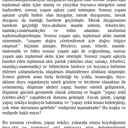
toplumsal aklın içine sinmiş ve yüzyıllar boyunca süregelen sanat
faaliyetleri, sonsuz yaşam aşkını canlı tutmuştur. Sonsuz yaşam
aşkının çeşitli halleri olan duygular, merak duygusunu, merak
duygusu da mantığı harekete geçirmiştir. Merak duygusunun
harekete geçirdiği biyo-akılların mantık sistemi, felsefeciler,
mantıkçı-matematikçiler ve bilim adamları tarafından
toplumsallaştırılmıştır. Sonsuz yaşam aşkı, toplumsal aklın mantık
sisteminde, “
yaşamı doğru yönlendirmek için
doğru bilgiye
ulaşmak”
biçimini almıştır
.
Böylece, sanat, felsefe, mantık-
matematik ve bilim sonsuz yaşam aşkı ile yoğurulmuş, sonsuz
yaşam aşkı toplumsal aklın içine sinmiştir. Sonsuz yaşam aşkıyla
hareket eden toplumsal akıl, parlak yıldızları olan; sanatçı, felsefeci,
mantıkçı-matematikçi ve bilimcilerin binlerce yıl boyunca birbirine
eklenen çalışmalarıyla, ulaşılması düşünülemez ufuklara ulaşmıştır.
İvmesi giderek artan hızla ilerlediği bu yolda, insanoğlu, biyo-
aklının duyu organlarıyla sınırlı gözlem ve inceleme olanakları ile
yetinmemiş; düşünme aletleri yapıp, bunları sürekli geliştirerek,
düşünme gücünü geometrik olarak arttırmış ve bugün
“yapay zekâ
(elektro-akıl)”
yapabilecek duruma gelmiştir. Ancak şimdi, yaptığı
yapay zekâya kuşkuyla bakmakta ve “yapay zekâ insanı köleleştirip,
yok etme durumuna gelebilir” endişesini taşımaktadır? Bu kuşku ve
endişede haklı mıyız?
Bu sorunun cevabını, yapay zekâyı, yukarıda ortaya koyduğumuz
biyo-akıl
ve
toplumsal akıl
tablosuna göre değerlendirerek