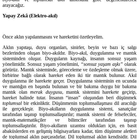
arayacağız.
Yapay Zekâ (Elektro-akıl)
Önce aklın yapılanmasını ve hareketini özetleyelim.
Aklın yapıtaşı, duyu organları, sinirler, beyin ve bazı iç salgı
bezlerinden oluşan biyo-akıldır. Biyo-akıl, duygulanma ve mantık
sisteminden oluşur. Duyguların kaynağı, insanın sonsuz yaşam
yönelimidir. Sonsuz yaşam yönelimini,
“sonsuz yaşam aşkı”
olarak
görürüz. Mantık sisteminde, göreceleme ve özdeşleme olmak üzere,
birbirine bağlı olarak hareket eden iki tür mantık bulunur. Akıl
duygulanma ile harekete geçer. Duygulanma sisteminin en ucunda
ve mantığın en başında bulunan ve bir bakıma duygu bir bakıma
mantık olan
merak duygusu
, mantık sistemini harekete geçirip,
hareket halinde tutar. İnsanın “insan” oluşundan beri düşünmek
toplumsal
bir etkinliktir. Düşünmenin toplumsallaşması dil aracılığı
ile gerçekleşir. Biyo-akılların duygulanma sistemi, sanatçılar
tarafından taşınıp toplumsallaştırılır; mantık sistemi de felsefeciler,
mantık-matematikçiler ve bilimciler tarafından taşınıp
toplumsallaştırılır. Biyo-akılların uzantısı oldukları için, en basit
abaküslerden en gelişmiş bilgisayarlara kadar, tüm düşünme aletleri
de toplumsal aklın parçasıdırlar. Dil toplumsal aklın kendisidir. Dil