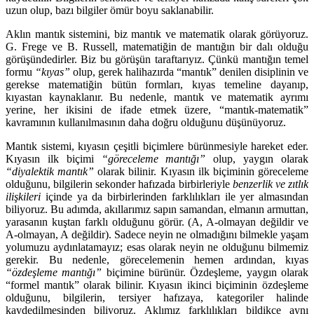
uzun olup, bazı bilgiler ömür boyu saklanabilir.
Aklın mantık sistemini, biz mantık ve matematik olarak görüyoruz.
G. Frege ve B. Russell, matematiğin de mantığın bir dalı olduğu
görüşündedirler. Biz bu görüşün taraftarıyız. Çünkü mantığın temel
formu
“kıyas”
olup, gerek halihazırda “mantık” denilen disiplinin ve
gerekse matematiğin bütün formları, kıyas temeline dayanıp,
kıyastan kaynaklanır. Bu nedenle, mantık ve matematik ayrımı
yerine, her ikisini de ifade etmek üzere, “mantık-matematik”
kavramının kullanılmasının daha doğru olduğunu düşünüyoruz.
Mantık sistemi, kıyasın çeşitli biçimlere bürünmesiyle hareket eder.
Kıyasın ilk biçimi
“göreceleme mantığı”
olup, yaygın olarak
“diyalektik mantık”
olarak bilinir. Kıyasın ilk biçiminin göreceleme
olduğunu, bilgilerin sekonder hafızada birbirleriyle
benzerlik ve zıtlık
ilişkileri
içinde ya da birbirlerinden farklılıkları ile yer almasından
biliyoruz. Bu adımda, akıllarımız sapın samandan, elmanın armuttan,
yarasanın kuştan farklı olduğunu görür. (A, A-olmayan değildir ve
A-olmayan, A değildir). Sadece neyin ne olmadığını bilmekle yaşam
yolumuzu aydınlatamayız; esas olarak neyin ne olduğunu bilmemiz
gerekir. Bu nedenle, görecelemenin hemen ardından, kıyas
“özdeşleme mantığı”
biçimine bürünür. Özdeşleme, yaygın olarak
“formel mantık” olarak bilinir. Kıyasın ikinci biçiminin özdeşleme
olduğunu, bilgilerin, tersiyer hafızaya, kategoriler halinde
kaydedilmesinden biliyoruz. Aklımız farklılıkları bildikçe aynı