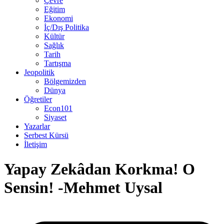
Çevre
Eğitim
Ekonomi
İç/Dış Politika
Kültür
Sağlık
Tarih
Tartışma
Jeopolitik
Bölgemizden
Dünya
Öğretiler
Econ101
Siyaset
Yazarlar
Serbest Kürsü
İletişim
Yapay Zekâdan Korkma! O
Sensin! -Mehmet Uysal