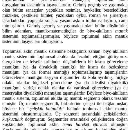
duygulanma sisteminin taşıyıcılarıdır. Gelmiş geçmiş ve yaşamakta
olan bütün sanatçılar, yaptıkları resimler, heykeller, besteledikleri
müzikler, çektikleri filmler, yazdıkları öykü, roman ve şiirleriyle,
tasarladıkları yapılarla sonsuz yaşam aşkını toplumsallaştırıp, canlı
tutmuşlardır. Gelmiş geçmiş ve yaşamakta olan bütün düşünürler,
bilim adamları, mantık-matematikçiler de biyo-akılların
mantık
sistemini toplumsallaştırmışlar, böylece toplumsal aklın mantık
sisteminin taşıyıcıları olmuşlardır.
Toplumsal aklın mantık sistemine baktığımız zaman, biyo-akılların
mantık sisteminin toplumsal akılda da tezahür ettiğini görüyoruz.
Gerçekten de felsefe tarihinde, düşünürlerin bir kısmı göreceleme
mantığını (ya da diyalektik mantığı), bir kısmı da özdeşleme
mantığını (ya da formel mantığı) toplumsallaştırıp taşımışlardır.
Göreceleme mantığını taşıyan düşünürler iki kola ayrılmış; hiçliğe
odaklı olanlar hiçliksel göreceleme (ya da idealist diyalektik)
mantığını; varlığa odaklı olanlar da varlıksal göreceleme (ya da
materyalist diyalektik) mantığını taşımışlardır. Böylece biyo-akılların
mantık sistemi, toplumsal akılda üç mantık segmenti olarak tezahür
etmiştir. Üç mantık segmentli, birbirlerine çelişki ile bağlanmışlar;
böylece bir
“çelişkili bütünlük”
halinde toplumsal aklın mantık
sistemini oluşturmuşlardır. Üç segment arasındaki çelişkilerden,
kuşkuculuk
doğmuştur. Segmentler arasındaki çelişkilerden doğan
kuşkuculuk, toplumsal aklın
temel hareket ettiricisi
olmuştur.
Kuşkunun da arkasında, sonsuz yaşam aşkının hallerinden olan