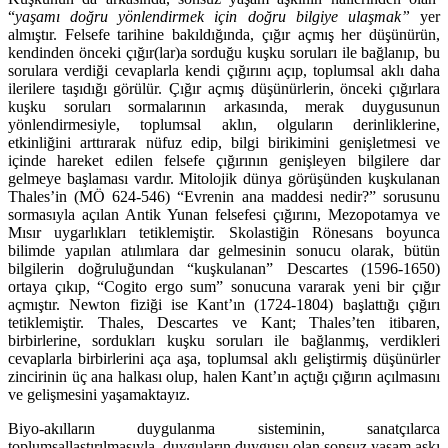
“
yaşamı doğru yönlendirmek için
doğru bilgiye ulaşmak”
yer
almıştır. Felsefe tarihine bakıldığında, çığır açmış her düşünürün,
kendinden önceki çığır(lar)a sorduğu kuşku soruları ile bağlanıp, bu
sorulara verdiği cevaplarla kendi çığırını açıp, toplumsal aklı daha
ilerilere taşıdığı görülür. Çığır açmış düşünürlerin, önceki çığırlara
kuşku soruları sormalarının arkasında, merak duygusunun
yönlendirmesiyle, toplumsal aklın, olguların derinliklerine,
etkinliğini arttırarak nüfuz edip, bilgi birikimini genişletmesi ve
içinde hareket edilen felsefe çığırının genişleyen bilgilere dar
gelmeye başlaması vardır. Mitolojik dünya görüşünden kuşkulanan
Thales’in (MÖ 624-546) “Evrenin ana maddesi nedir?” sorusunu
sormasıyla açılan Antik Yunan felsefesi çığırını, Mezopotamya ve
Mısır uygarlıkları tetiklemiştir. Skolastiğin Rönesans boyunca
bilimde yapılan atılımlara dar gelmesinin sonucu olarak, bütün
bilgilerin doğruluğundan “kuşkulanan” Descartes (1596-1650)
ortaya çıkıp, “Cogito ergo sum” sonucuna vararak yeni bir çığır
açmıştır. Newton fiziği ise Kant’ın (1724-1804) başlattığı çığırı
tetiklemiştir. Thales, Descartes ve Kant; Thales’ten itibaren,
birbirlerine, sordukları kuşku soruları ile bağlanmış, verdikleri
cevaplarla birbirlerini aça aşa, toplumsal aklı geliştirmiş düşünürler
zincirinin üç ana halkası olup, halen Kant’ın açtığı çığırın açılmasını
ve gelişmesini yaşamaktayız.
Biyo-akılların duygulanma sisteminin, sanatçılarca
toplumsallaştırılmasıyla, duyguların duygusu olan sonsuz yaşam aşkı