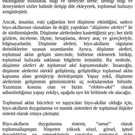
etkinliğinde bulunarak bilgi ve deneyim üretir; ürettiği bilgi ve
deneyimleri sözler halinde iletişip dile ekleyerek, toplumsal hafızayı
zenginleştirir.
Ancak, insanlar, eski çağlardan beri düşünme etkinliğini, sadece
biyo-akıllarının olanakları ile değil; yaptıkları
“düşünme aletleri”
ile
de sürdürmüşlerdir. Düşünme aletlerinden kastettiğimiz şey; her türlü
gözlem, inceleme, ölçme, hesaplama, deney araç ve gereçleriyle,
bilgisayarlardır. Düşünme aletleri, biyo-akılların olguların
derinliklerine uzanan uzantılarıdır. Ayrıca, düşünme aletleri,
toplumsal aklın gelişim sürecinde, birbirine eklenerek birikip,
toplumsal hafızada saklanan bilgilerin ürünüdür. Bu nedenle,
düşünme aletleri de toplumsal akıl kapsamındadır
. İnsanoğlu,
düşünme aletlerini sürekli geliştirmiş; geliştirdikçe toplumsal aklın
kapsama alanı genişleyip derinleşmiştir. Yapay zekâ, düşünme
aletlerinin gelişiminin günümüzdeki uç noktalarından birisidir.
Yazımızın konusu olan ve bizim
“elektro-akıl”
olarak
adlandırdığımız yapay zekâyı, aşağıda ayrı bir bölümde ele alacağız.
Toplumsal aklın hücreleri ve taşıyıcıları biyo-akıllar olduğu için,
biyo-akılların duygulanma ve mantık sistemleri de toplumsal ilişkiler
sistemi olarak ortaya çıkmıştır.
Biyo-akılların duygulanma sistemi,
“sanat”
olarak
toplumsallaşmıştır. Nispeten yüksek sözel, görsel, işitsel
duyarlılıkları ve yetenekleriyle sanatçılar, toplumsal aklın