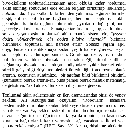
biyo-akılların toplumsallaşmasının aracı olduğu kadar, toplumsal
aklın etkinliği sonucunda elde edilen bilginin biriktirilip, saklandığı
hafızadır
da. Biyo-akıllar, birbirlerinden yalıtılmış, bağımsız birimler
değil, dil ile birbirlerine bağlanmış, her birisi toplumsal aklın
geçmişinin kalıtıcıları, güncelinin canlı taşıyıcıları olduğu gibi, onun
geleceğe aktarıcılarıdır da. Sanatçılar tarafından taşınıp, canlı tutulan
sonsuz yaşam aşkı, toplumsal aklın mantık sisteminde, “
yaşamı
doğru yönlendirmek için
doğru bilgiye ulaşmak”
biçimine
bürünerek, toplumsal aklı hareket ettirir. Sonsuz yaşam aşkı,
duygulamadan mantıklamaya kadar, çeşitli hallere girerek, baştan
sona toplumsal aklın içine sinmiştir. Görüldüğü üzere; insan aklını,
birbirinden yalıtılmış biyo-akıllar olarak değil, birbirine dil ile
bağlanmış biyo-akıllardan oluşan, milyonlarca yıldır hareket eden,
sürekli geliştirdiği düşünme aletleri ile etkinliğini geometrik olarak
arttıran, geçmişten günümüze, bir taraftan bilgi birikimini birikimli
(kümülatif) olarak arttırırken, buna paralel olarak mantık-matematiği
de geliştiren, “akıl almaz” bir sistem düşünmek gerekir.
Toplumsal aklın gelişmesinin en ileri aşamalarından birisi de yapay
zekâdır. Ali Akurgal’dan okuyalım: “Robotların, insanlara
beklenmedik durumlarda onları tehlikeye atmadan yardımcı olması
için iki yol var. Ya, beklenmedik durumların her biri için robota nasıl
davranacağını tek tek öğreteceksiniz, ya da robotun, bir kısım esas
kurallara bağlı olarak karar vermesini sağlayacaksınız. İkinci yola
yapay zekâ deniyor.” (HBT, Sayı 32) Acaba, düşünme aletlerinin