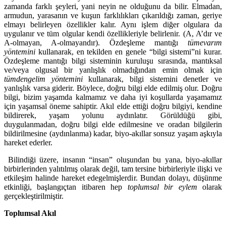
zamanda farklı şeyleri, yani neyin ne olduğunu da bilir. Elmadan,
armudun, yarasanın ve kuşun farklılıkları çıkarıldığı zaman, geriye
elmayı belirleyen özellikler kalır. Aynı işlem diğer olgulara da
uygulanır ve tüm olgular kendi özellikleriyle belirlenir. (A, A’dır ve
A-olmayan, A-olmayandır). Özdeşleme mantığı
tümevarım
yöntemini
kullanarak, en tekilden en genele “bilgi sistemi”ni kurar.
Özdeşleme mantığı bilgi sisteminin kuruluşu sırasında, mantıksal
ve/veya olgusal bir yanlışlık olmadığından emin olmak için
tümdengelim yöntemini
kullanarak, bilgi sistemini denetler ve
yanlışlık varsa giderir. Böylece, doğru bilgi elde edilmiş olur. Doğru
bilgi, bizim yaşamda kalmamız ve daha iyi koşullarda yaşamamız
için yaşamsal öneme sahiptir. Akıl elde ettiği doğru bilgiyi, kendine
bildirerek, yaşam yolunu aydınlatır. Görüldüğü gibi,
duygulanmadan, doğru bilgi elde edilmesine ve oradan bilgilerin
bildirilmesine (aydınlanma) kadar, biyo-akıllar sonsuz yaşam aşkıyla
hareket ederler.
Bilindiği üzere, insanın “insan” oluşundan bu yana, biyo-akıllar
birbirlerinden yalıtılmış olarak değil, tam tersine birbirleriyle ilişki ve
etkileşim halinde hareket edegelmişlerdir. Bundan dolayı, düşünme
etkinliği, başlangıçtan itibaren hep
toplumsal bir eylem
olarak
gerçekleştirilmiştir.
Toplumsal Akıl