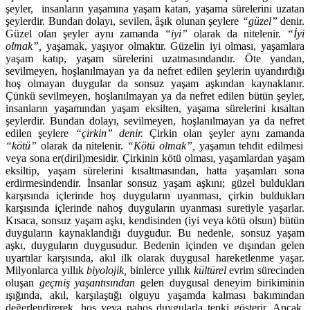
şeyler, insanların yaşamına yaşam katan, yaşama sürelerini uzatan
şeylerdir. Bundan dolayı, sevilen, âşık olunan şeylere
“güzel”
denir.
Güzel olan şeyler aynı zamanda
“iyi”
olarak da nitelenir.
“İyi
olmak”,
yaşamak, yaşıyor olmaktır. Güzelin iyi olması, yaşamlara
yaşam katıp, yaşam sürelerini uzatmasındandır. Öte yandan,
sevilmeyen, hoşlanılmayan ya da nefret edilen şeylerin uyandırdığı
hoş olmayan duygular da sonsuz yaşam aşkından kaynaklanır.
Çünkü sevilmeyen, hoşlanılmayan ya da nefret edilen bütün şeyler,
insanların yaşamından yaşam eksilten, yaşama sürelerini kısaltan
şeylerdir. Bundan dolayı, sevilmeyen, hoşlanılmayan ya da nefret
edilen şeylere
“çirkin” denir.
Çirkin olan şeyler aynı zamanda
“kötü”
olarak da nitelenir.
“Kötü olmak”,
yaşamın tehdit edilmesi
veya sona er(diril)mesidir. Çirkinin kötü olması, yaşamlardan yaşam
eksiltip, yaşam sürelerini kısaltmasından, hatta yaşamları sona
erdirmesindendir. İnsanlar sonsuz yaşam aşkını; güzel buldukları
karşısında içlerinde hoş duyguların uyanması, çirkin buldukları
karşısında içlerinde nahoş duyguların uyanması suretiyle yaşarlar.
Kısaca, sonsuz yaşam aşkı, kendisinden (iyi veya kötü olsun) bütün
duyguların kaynaklandığı duygudur. Bu nedenle, sonsuz yaşam
aşkı, duyguların duygusudur. Bedenin içinden ve dışından gelen
uyartılar karşısında, akıl ilk olarak duygusal hareketlenme yaşar.
Milyonlarca yıllık
biyolojik,
binlerce yıllık
kültürel
evrim sürecinden
oluşan
geçmiş yaşantısından
gelen duygusal deneyim birikiminin
ışığında, akıl, karşılaştığı olguyu yaşamda kalması bakımından
değerlendirerek, hoş veya nahoş duygularla tepki gösterir. Ancak,