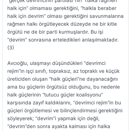
“gerçek devrimcinin parolası”nın “halka rağmen
halk için” olmaması gerektiğini, “halkla beraber
halk için devrim” olması gerektiğini savunmalarına
rağmen halkı örgütleyecek düzeyde ne bir kitle
örgütü ne de bir parti kurmuşlardır. Bu işi
“devrim” sonrasına erteledikleri anlaşılmaktadır.
(3)
Avcıoğlu, ulaşmayı düşündükleri “devrimci
rejim”in işçi sınıfı, topraksız, az topraklı ve küçük
üreticiden oluşan “halk güçleri”ne dayanacağını
ama bu güçlerin örgütsüz olduğunu, bu nedenle
halk güçlerinin “tutucu güçler koalisyonu”
karşısında zayıf kaldıklarını, “devrimci rejim”in bu
güçleri örgütlemesi ve bilinçlendirmesi gerektiğini
söyleyerek; “devrim”i yapmak için değil,
“devrim”den sonra ayakta kalması için halka