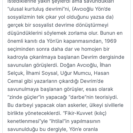
istediklerine yakın şeylerdi ama savundukları
“ulusal kurtuluş devrimi”ni, (Avcıoğlu Yön’de
sosyalizmin tek çıkar yol olduğunu yazsa da)
gerçek bir sosyalist devrime dönüştürmeyi
düşündüklerini söylemek zorlama olur. Bunun en
önemli kanıtı da Yön’ün kapanmasından, 1969
seçiminden sonra daha dar ve homojen bir
kadroyla çıkarılmaya başlanan Devrim dergisinde
savunulan görüşlerdi. Doğan Avcıoğlu, İlhan
Selçuk, İlhami Soysal, Uğur Mumcu, Hasan
Cemal gibi yazarların çıkardığı Devrim’de
savunulmaya başlanan görüşler, esas olarak
“zinde güçler”in yapacağı “darbe”nin teorisiydi.
Bu darbeyi yapacak olan askerler, ülkeyi sivillerle
birlikte yöneteceklerdi. “Fikir-Kuvvet (kılıç)
kenetlenmesi”yle “ihtilal”in yapılmasının
savunulduğu bu dergiyle, Yön’e oranla