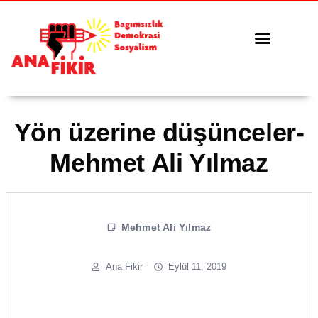
Tüm Yazılar
Serbest Kürsü
Yön üzerine düşünceler-
Mehmet Ali Yılmaz
Mehmet Ali Yılmaz
Ana Fikir
Eylül 11, 2019