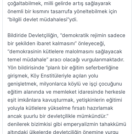
çoğaltabilmek, milli gelirde artış sağlayarak
önemli bir kısmını tasarrufa yöneltebilmek için
“bilgili devlet müdahalesi”ydi.
Bildiride Devletçiliğin, “demokratik rejimin sadece
bir şekilden ibaret kalmasını” önleyeceği,
“demokrasinin kütlelere malolmasını sağlayacak
temel müdahale” aracı olacağı vurgulanmaktadır.
Yön bildirisinde “planlı bir eğitim seferberliğine
girişmek, Köy Enstitüleriyle açılan yolu
genişletmek, milyonlarca köylü ve işçi çocuğunu
eğitim alanında ve memleket idaresinde herkesle
eşit imkânlara kavuşturmak, yetişkinlerin eğitimi
yoluyla kütlelere yükselme fırsatı hazırlamak
ancak şuurlu bir devletçilikle mümkündür.”
denilerek bizimkisi gibi emperyalizmin tahakkümü
altındaki ülkelerde devletçiliğin önemine vurgu