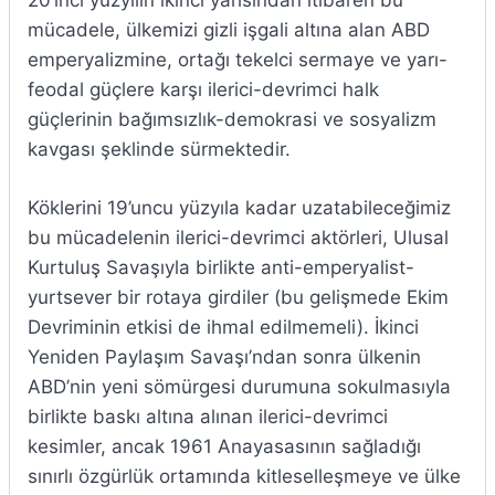
20’inci yüzyılın ikinci yarısından itibaren bu
mücadele, ülkemizi gizli işgali altına alan ABD
emperyalizmine, ortağı tekelci sermaye ve yarı-
feodal güçlere karşı ilerici-devrimci halk
güçlerinin bağımsızlık-demokrasi ve sosyalizm
kavgası şeklinde sürmektedir.
Köklerini 19’uncu yüzyıla kadar uzatabileceğimiz
bu mücadelenin ilerici-devrimci aktörleri, Ulusal
Kurtuluş Savaşıyla birlikte anti-emperyalist-
yurtsever bir rotaya girdiler (bu gelişmede Ekim
Devriminin etkisi de ihmal edilmemeli). İkinci
Yeniden Paylaşım Savaşı’ndan sonra ülkenin
ABD’nin yeni sömürgesi durumuna sokulmasıyla
birlikte baskı altına alınan ilerici-devrimci
kesimler, ancak 1961 Anayasasının sağladığı
sınırlı özgürlük ortamında kitleselleşmeye ve ülke